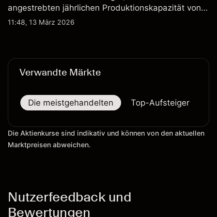
angestrebten jährlichen Produktionskapazität von
etwa 2,4 Mrd. AUD bis Ende 2026. Die
11:48, 13 März 2026
Wertentwicklung in der Vergangenheit ist kein
verlässlicher Indikator für zukünftige Ergebnisse.
Verwandte Märkte
Die meistgehandelten
Top-Aufsteiger
To
Die Aktienkurse sind indikativ und können von den aktuellen
Marktpreisen abweichen.
Nutzerfeedback und
Bewertungen