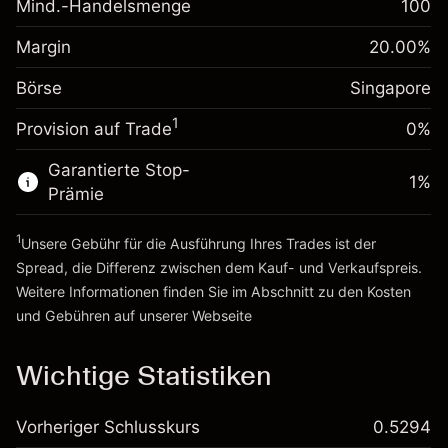
Mind.-Handelsmenge
100
Margin. Ihre Investition
SGD 1,000.00
Positionswert
Anpassung der
Positionsgröße mit Hebelwirkung
Margin
20.00
%
Übernachtfinanzierung
~
SGD 5,000.00
-0.008607
%
Gebühren aus
Börse
Singapore
Geld aus Hebelwirkung ~
SGD 4,000.00
(-SGD 0.43)
fremdfinanzierten
1
Positionswert
Provision auf Trade
0%
Zur Plattform
Positionsgröße mit Hebelwirkung
Garantierte Stop-
~
SGD 5,000.00
1
%
Prämie
Geld aus Hebelwirkung ~
SGD 4,000.00
1
Unsere Gebühr für die Ausführung Ihres Trades ist der
Zur Plattform
Spread, die Differenz zwischen dem Kauf- und Verkaufspreis.
Weitere Informationen finden Sie im Abschnitt zu den
Kosten
und Gebühren
auf unserer Webseite
Kosten und Gebühren
Wichtige Statistiken
Vorheriger Schlusskurs
0.5294