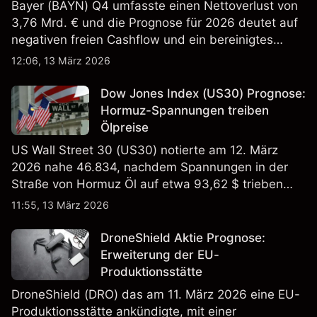
Bayer (BAYN) Q4 umfasste einen Nettoverlust von
3,76 Mrd. € und die Prognose für 2026 deutet auf
negativen freien Cashflow und ein bereinigtes
EBITDA von 9,6–10,1 Mrd. € hin. Die
12:06, 13 März 2026
Wertentwicklung in der Vergangenheit ist kein
verlässlicher Indikator für zukünftige Ergebnisse.
Dow Jones Index (US30) Prognose:
Hormuz-Spannungen treiben
Ölpreise
US Wall Street 30 (US30) notierte am 12. März
2026 nahe 46.834, nachdem Spannungen in der
Straße von Hormuz Öl auf etwa 93,62 $ trieben
und die US-Arbeitslosigkeit auf 4,4% stieg. Die
11:55, 13 März 2026
Wertentwicklung in der Vergangenheit ist kein
verlässlicher Indikator für zukünftige Ergebnisse.
DroneShield Aktie Prognose:
Erweiterung der EU-
Produktionsstätte
DroneShield (DRO) das am 11. März 2026 eine EU-
Produktionsstätte ankündigte, mit einer