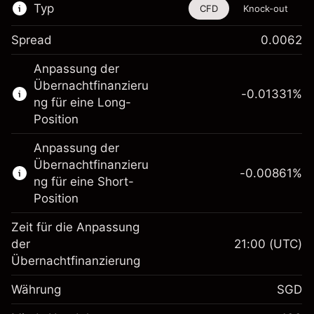
Typ
CFD
Knock-out
Spread
0.0062
Dieses Finanzinstrument steht für das Traden
Anpassung der
über CFDs und Knock-outs zur Verfügung.
Übernachtfinanzieru
-0.01331
%
Erfahren Sie mehr über:
ng für eine Long-
Position
CFDs
Knock-outs
Anpassung der
Übernachtfinanzieru
-0.00861
%
ng für eine Short-
Position
Zeit für die Anpassung
Margin. Ihre Investition
SGD 1,000.00
der
21:00
(UTC)
Übernachtfinanzierung
Anpassung der
Übernachtfinanzierung
-0.013311
%
Währung
SGD
Gebühren aus
(-SGD 0.67)
fremdfinanzierten