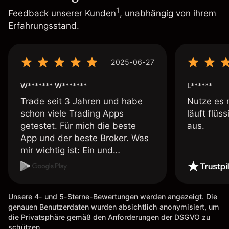
1
Feedback unserer Kunden
, unabhängig von ihrem
Erfahrungsstand.
2025-06-27
W******* W*******
L******
Trade seit 3 Jahren und habe
Nutze es 
schon viele Trading Apps
läuft flüs
getestet. Für mich die beste
aus.
App und der beste Broker. Was
mir wichtig ist: Ein und
Auszahlungen per Kreditkarte
möglich. Auszahlungen immer
schnell und problemlos. Hedgen
Unsere 4- und 5-Sterne-Bewertungen werden angezeigt. Die
möglich. Berichte, Auszüge OK.
genauen Benutzerdaten wurden absichtlich anonymisiert, um
Eine Diagrammfunktion wie es
die Privatsphäre gemäß den Anforderungen der DSGVO zu
bei Naga ist wäre
schützen.