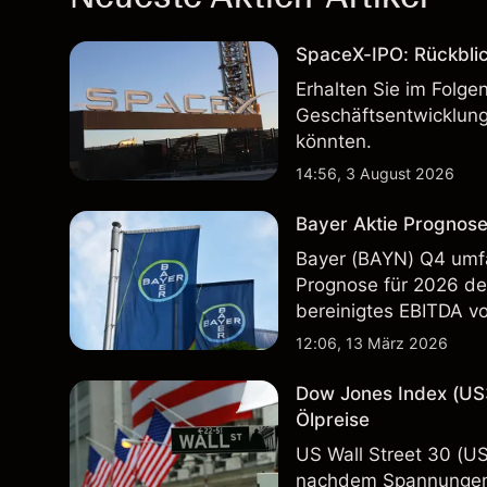
SpaceX-IPO: Rückbli
Erhalten Sie im Folg
Geschäftsentwicklung
könnten.
14:56, 3 August 2026
Bayer Aktie Prognose
Bayer (BAYN) Q4 umfa
Prognose für 2026 deu
bereinigtes EBITDA vo
Vergangenheit ist kein
12:06, 13 März 2026
Dow Jones Index (US
Ölpreise
US Wall Street 30 (U
nachdem Spannungen 