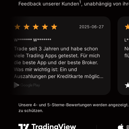
1
Feedback unserer Kunden
, unabhängig von ih
2025-06-27
W******* W*******
L*
Trade seit 3 Jahren und habe schon
N
viele Trading Apps getestet. Für mich
fl
die beste App und der beste Broker.
Was mir wichtig ist: Ein und
Auszahlungen per Kreditkarte möglich.
Auszahlungen immer schnell und
problemlos. Hedgen möglich. Berichte,
Auszüge OK. Eine Diagrammfunktion
wie es bei Naga ist wäre
Unsere 4- und 5-Sterne-Bewertungen werden angezeigt.
wünschenswert.
zu schützen.