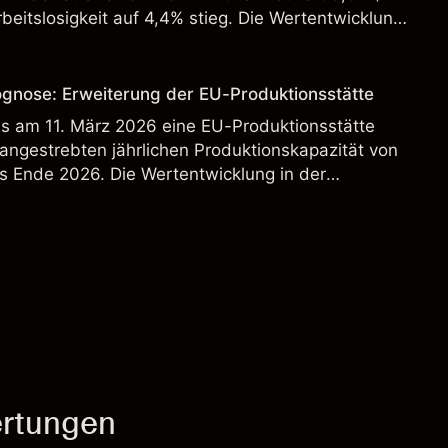
beitslosigkeit auf 4,4% stieg. Die Wertentwicklung
st kein verlässlicher Indikator für zukünftige
ognose: Erweiterung der EU-Produktionsstätte
s am 11. März 2026 eine EU-Produktionsstätte
 angestrebten jährlichen Produktionskapazität von
s Ende 2026. Die Wertentwicklung in der
 verlässlicher Indikator für zukünftige Ergebnisse.
rtungen