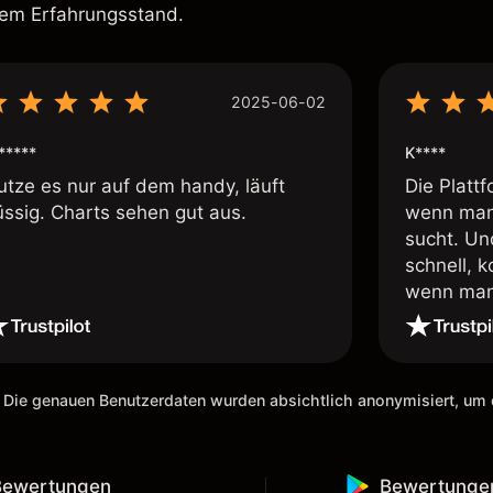
rem Erfahrungsstand.
2025-06-02
*****
K****
utze es nur auf dem handy, läuft
Die Plattf
üssig. Charts sehen gut aus.
wenn man
sucht. Un
schnell, 
wenn man 
ich den D
empfehlen
Risken de
vorher im
 Die genauen Benutzerdaten wurden absichtlich anonymisiert, u
kleiner V
die App w
vergrößer
Bewertungen
Bewertunge