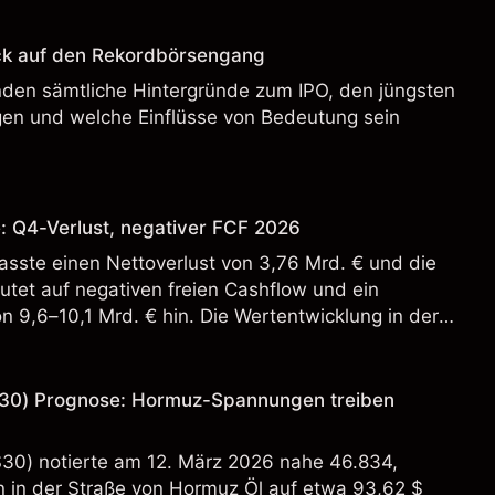
ck auf den Rekordbörsengang
enden sämtliche Hintergründe zum IPO, den jüngsten
en und welche Einflüsse von Bedeutung sein
: Q4-Verlust, negativer FCF 2026
sste einen Nettoverlust von 3,76 Mrd. € und die
tet auf negativen freien Cashflow und ein
n 9,6–10,1 Mrd. € hin. Die Wertentwicklung in der
 verlässlicher Indikator für zukünftige Ergebnisse.
30) Prognose: Hormuz-Spannungen treiben
S30) notierte am 12. März 2026 nahe 46.834,
in der Straße von Hormuz Öl auf etwa 93,62 $