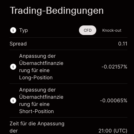
Trading-Bedingungen
Typ
CFD
Knock-out
Spread
0.11
Dieses Finanzinstrument steht für das Traden
Anpassung der
über CFDs und Knock-outs zur Verfügung.
Übernachtfinanzie
-0.02157
%
Erfahren Sie mehr über:
rung für eine
Long-Position
CFDs
Knock-outs
Anpassung der
Übernachtfinanzie
-0.00065
%
rung für eine
Short-Position
Zeit für die Anpassung
der
21:00
(UTC)