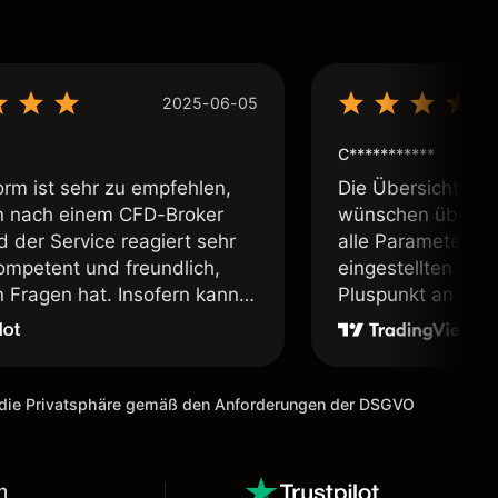
2025-06-05
C***********
orm ist sehr zu empfehlen,
Die Übersichtlichk
 nach einem CFD-Broker
wünschen übrig. 
d der Service reagiert sehr
alle Parameter in 
kompetent und freundlich,
eingestellten Wäh
Fragen hat. Insofern kann
Pluspunkt an diese
ienstleister uneingeschränkt
, sofern man sich der
s Tradens bewusst ist und
 Demokonto geübt hat. Ein
m die Privatsphäre gemäß den Anforderungen der DSGVO
erbesserungsvorschlag für
äre es, die Schriftarten zu
n!
n