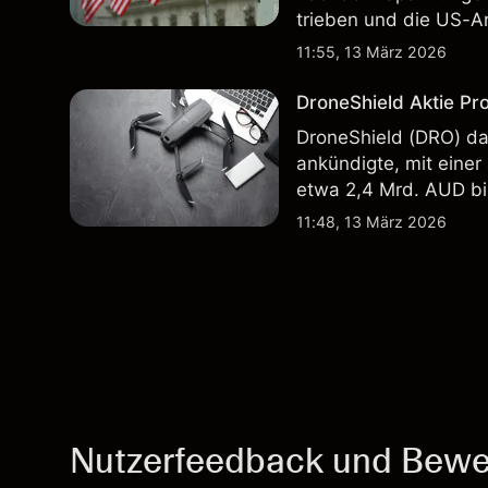
trieben und die US-Ar
in der Vergangenheit i
11:55, 13 März 2026
Ergebnisse.
DroneShield Aktie Pr
DroneShield (DRO) da
ankündigte, mit einer
etwa 2,4 Mrd. AUD bi
Vergangenheit ist kein
11:48, 13 März 2026
Nutzerfeedback und Bewe