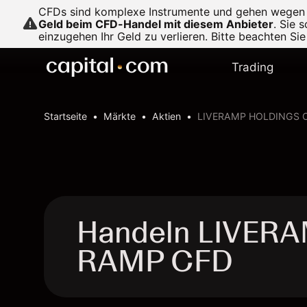
CFDs sind komplexe Instrumente und gehen wegen de
Geld beim CFD-Handel mit diesem Anbieter
.
Sie s
einzugehen Ihr Geld zu verlieren. Bitte beachten Si
Trading
Startseite
Märkte
Aktien
LIVERAMP HOLDINGS 
Handeln LIVER
RAMP CFD