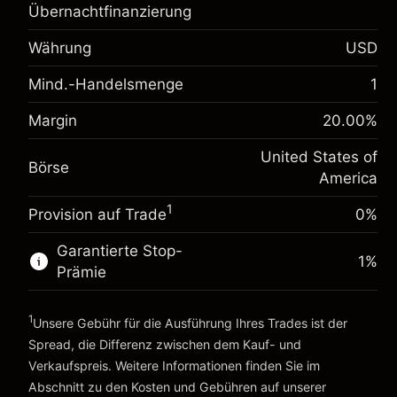
Übernachtfinanzierung
Margin. Ihre Investition
$1,000.00
Anpassung der
Währung
USD
-0.021568
Übernachtfinanzierung
%
Mind.-Handelsmenge
Gebühren aus fremdfinanzierten
1
(-$1.08)
Positionswert
Margin. Ihre Investition
$1,000.00
Margin
20.00
%
Positionsgröße mit Hebelwirkung ~
$5,000.00
Anpassung der
Geld aus Hebelwirkung ~
$4,000.00
-0.000654
United States of
Übernachtfinanzierung
Börse
%
America
Gebühren aus fremdfinanzierten
(-$0.03)
Positionswert
Zur Plattform
1
Provision auf Trade
0%
Positionsgröße mit Hebelwirkung ~
$5,000.00
Geld aus Hebelwirkung ~
$4,000.00
Garantierte Stop-
1
%
Prämie
Zur Plattform
1
Unsere Gebühr für die Ausführung Ihres Trades ist der
Spread, die Differenz zwischen dem Kauf- und
Verkaufspreis. Weitere Informationen finden Sie im
Abschnitt zu den
Kosten und Gebühren
auf unserer
Kosten und Gebühren