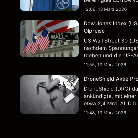
bereinigtes EBITDA vo
Vergangenheit ist kein
12:06, 13 März 2026
Dow Jones Index (US
Ölpreise
US Wall Street 30 (U
nachdem Spannungen 
trieben und die US-Ar
in der Vergangenheit i
11:55, 13 März 2026
Ergebnisse.
DroneShield Aktie Pr
DroneShield (DRO) da
ankündigte, mit einer
etwa 2,4 Mrd. AUD bi
Vergangenheit ist kein
11:48, 13 März 2026