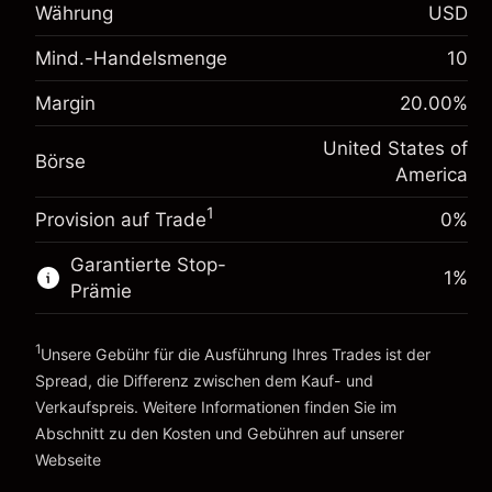
Anpassung der
Währung
USD
-0.021568
Übernachtfinanzierung
%
Mind.-Handelsmenge
Gebühren aus fremdfinanzierten
10
(-$1.08)
Positionswert
Margin. Ihre Investition
$1,000.00
Margin
20.00
%
Positionsgröße mit Hebelwirkung ~
$5,000.00
Anpassung der
Geld aus Hebelwirkung ~
$4,000.00
-0.000654
United States of
Übernachtfinanzierung
Börse
%
America
Gebühren aus fremdfinanzierten
(-$0.03)
Positionswert
Zur Plattform
1
Provision auf Trade
0%
Positionsgröße mit Hebelwirkung ~
$5,000.00
Geld aus Hebelwirkung ~
$4,000.00
Garantierte Stop-
1
%
Prämie
Zur Plattform
1
Unsere Gebühr für die Ausführung Ihres Trades ist der
Spread, die Differenz zwischen dem Kauf- und
Verkaufspreis. Weitere Informationen finden Sie im
Abschnitt zu den
Kosten und Gebühren
auf unserer
Kosten und Gebühren
Webseite