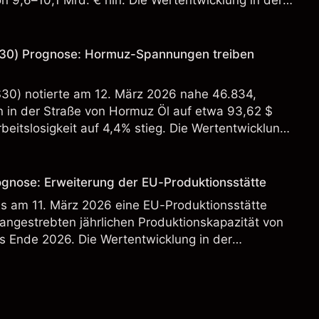
n 9,6–10,1 Mrd. € hin. Die Wertentwicklung in der
 verlässlicher Indikator für zukünftige Ergebnisse.
30) Prognose: Hormuz-Spannungen treiben
S30) notierte am 12. März 2026 nahe 46.834,
in der Straße von Hormuz Öl auf etwa 93,62 $
beitslosigkeit auf 4,4% stieg. Die Wertentwicklung
st kein verlässlicher Indikator für zukünftige
ognose: Erweiterung der EU-Produktionsstätte
s am 11. März 2026 eine EU-Produktionsstätte
 angestrebten jährlichen Produktionskapazität von
s Ende 2026. Die Wertentwicklung in der
 verlässlicher Indikator für zukünftige Ergebnisse.