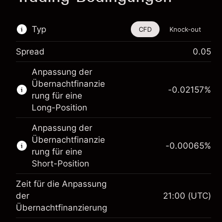
Typ
CFD
Knock-out
Spread
0.05
Dieses Finanzinstrument steht für das Traden
Anpassung der
über CFDs und Knock-outs zur Verfügung.
Übernachtfinanzie
-0.02157
%
Erfahren Sie mehr über:
rung für eine
Long-Position
CFDs
Knock-outs
Anpassung der
Übernachtfinanzie
-0.00065
%
rung für eine
Short-Position
Zeit für die Anpassung
der
21:00
(UTC)
Übernachtfinanzierung
Margin. Ihre Investition
$1,000.00