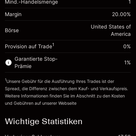
Mind.-Handelsmenge
1
Margin. Ihre Investition
$1,000.00
Positionswert
Anpassung der
Positionsgröße mit Hebelwirkung
Margin
20.00
%
-0.000682
Übernachtfinanzierung
~
$5,000.00
%
Gebühren aus
United States of
Geld aus Hebelwirkung ~
$4,000.00
Börse
fremdfinanzierten
(-$0.03)
America
Positionswert
1
Provision auf Trade
0%
Zur Plattform
Positionsgröße mit Hebelwirkung
~
$5,000.00
Garantierte Stop-
Geld aus Hebelwirkung ~
$4,000.00
1
%
Prämie
1
Zur Plattform
Unsere Gebühr für die Ausführung Ihres Trades ist der
Spread, die Differenz zwischen dem Kauf- und Verkaufspreis.
Weitere Informationen finden Sie im Abschnitt zu den
Kosten
und Gebühren
auf unserer Webseite
Kosten und Gebühren
Wichtige Statistiken