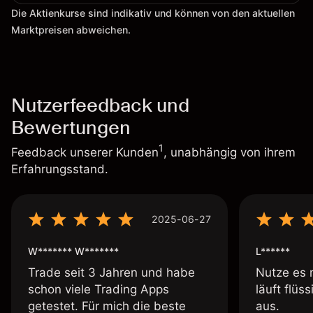
Die Aktienkurse sind indikativ und können von den aktuellen
Marktpreisen abweichen.
Nutzerfeedback und
Bewertungen
1
Feedback unserer Kunden
, unabhängig von ihrem
Erfahrungsstand.
2025-06-27
W******* W*******
L******
Trade seit 3 Jahren und habe
Nutze es 
schon viele Trading Apps
läuft flüs
getestet. Für mich die beste
aus.