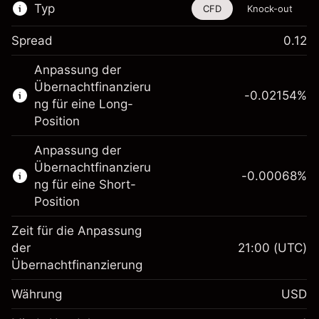
Typ
CFD
Knock-out
Spread
0.12
Dieses Finanzinstrument steht für das Traden
Anpassung der
über CFDs und Knock-outs zur Verfügung.
Übernachtfinanzieru
-0.02154
%
Erfahren Sie mehr über:
ng für eine Long-
Position
CFDs
Knock-outs
Anpassung der
Übernachtfinanzieru
-0.00068
%
ng für eine Short-
Position
Zeit für die Anpassung
Margin. Ihre Investition
$1,000.00
der
21:00
(UTC)
Übernachtfinanzierung
Anpassung der
-0.02154
Übernachtfinanzierung
Währung
USD
%
Gebühren aus
fremdfinanzierten
(-$1.08)