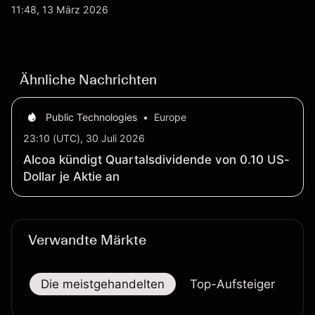
etwa 2,4 Mrd. AUD bis Ende 2026. Die
11:48, 13 März 2026
Wertentwicklung in der Vergangenheit ist kein
verlässlicher Indikator für zukünftige Ergebnisse.
Ähnliche Nachrichten
Public Technologies
•
Europe
23:10 (UTC), 30 Juli 2026
Alcoa kündigt Quartalsdividende von 0.10 US-
Dollar je Aktie an
Verwandte Märkte
Die meistgehandelten
Top-Aufsteiger
To