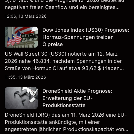
negativen freien Cashflow und ein bereinigtes
EBITDA von 9,6–10,1 Mrd. € hin. Die
12:06, 13 März 2026
Wertentwicklung in der Vergangenheit ist kein
verlässlicher Indikator für zukünftige Ergebnisse.
Dow Jones Index (US30) Prognose:
Hormuz-Spannungen treiben
Ölpreise
US Wall Street 30 (US30) notierte am 12. März
2026 nahe 46.834, nachdem Spannungen in der
Straße von Hormuz Öl auf etwa 93,62 $ trieben
und die US-Arbeitslosigkeit auf 4,4% stieg. Die
11:55, 13 März 2026
Wertentwicklung in der Vergangenheit ist kein
verlässlicher Indikator für zukünftige Ergebnisse.
DroneShield Aktie Prognose:
Erweiterung der EU-
Produktionsstätte
DroneShield (DRO) das am 11. März 2026 eine EU-
Produktionsstätte ankündigte, mit einer
angestrebten jährlichen Produktionskapazität von