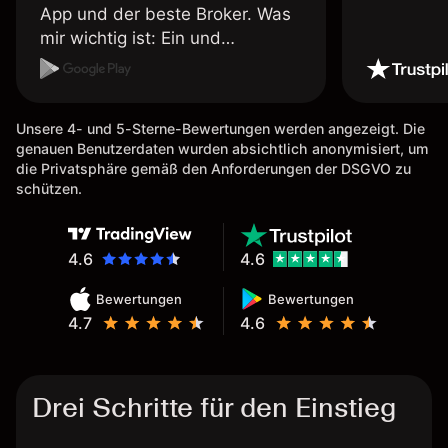
App und der beste Broker. Was
mir wichtig ist: Ein und
Auszahlungen per Kreditkarte
möglich. Auszahlungen immer
schnell und problemlos. Hedgen
Unsere 4- und 5-Sterne-Bewertungen werden angezeigt. Die
möglich. Berichte, Auszüge OK.
genauen Benutzerdaten wurden absichtlich anonymisiert, um
Eine Diagrammfunktion wie es
die Privatsphäre gemäß den Anforderungen der DSGVO zu
bei Naga ist wäre
schützen.
wünschenswert.
4.6
4.6
Bewertungen
Bewertungen
4.7
4.6
Drei Schritte für den Einstieg