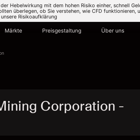
r Hebelwirkung mit dem hohen Risiko einher, schnell Geld
ollten überlegen, ob Sie verstehen, wie CFD funktionieren, 
e unsere
Risikoaufklärung
Märkte
Preisgestaltung
Über uns
on
ining Corporation -