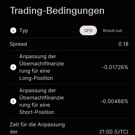
Trading-Bedingungen
Typ
CFD
Knock-out
Spread
0.18
Dieses Finanzinstrument steht für das Traden
Anpassung der
über CFDs und Knock-outs zur Verfügung.
Übernachtfinanzie
-0.01726
%
Erfahren Sie mehr über:
rung für eine
Long-Position
CFDs
Knock-outs
Anpassung der
Übernachtfinanzie
-0.00466
%
rung für eine
Short-Position
Zeit für die Anpassung
der
21:00
(UTC)