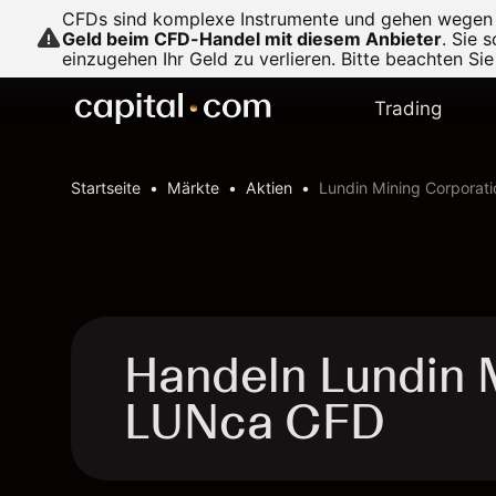
CFDs sind komplexe Instrumente und gehen wegen de
Geld beim CFD-Handel mit diesem Anbieter
.
Sie s
einzugehen Ihr Geld zu verlieren. Bitte beachten Si
Trading
Startseite
Märkte
Aktien
Lundin Mining Corporati
Handeln Lundin M
LUNca CFD