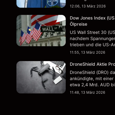
Vergangenheit ist kein
12:06, 13 März 2026
Dow Jones Index (US
Ölpreise
US Wall Street 30 (U
nachdem Spannungen 
trieben und die US-Ar
in der Vergangenheit i
11:55, 13 März 2026
Ergebnisse.
DroneShield Aktie Pr
DroneShield (DRO) da
ankündigte, mit einer
etwa 2,4 Mrd. AUD bi
Vergangenheit ist kein
11:48, 13 März 2026