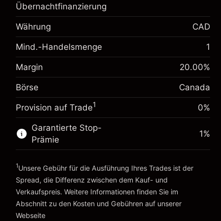
Übernachtfinanzierung
Margin. Ihre Investition
CA$1,000.00
Anpassung der
Währung
CAD
Übernachtfinanzierung
-0.01726
%
Mind.-Handelsmenge
Gebühren aus
1
(-CA$0.86)
fremdfinanzierten
Margin. Ihre Investition
CA$1,000.00
Positionswert
Margin
20.00
%
Anpassung der
Positionsgröße mit Hebelwirkung
Börse
Canada
Übernachtfinanzierung
~
CA$5,000.00
-0.004658
%
Gebühren aus
Geld aus Hebelwirkung ~
CA$4,000.00
1
(-CA$0.23)
Provision auf Trade
0%
fremdfinanzierten
Positionswert
Garantierte Stop-
1
%
Zur Plattform
Positionsgröße mit Hebelwirkung
Prämie
~
CA$5,000.00
Geld aus Hebelwirkung ~
CA$4,000.00
1
Unsere Gebühr für die Ausführung Ihres Trades ist der
Spread, die Differenz zwischen dem Kauf- und
Zur Plattform
Verkaufspreis. Weitere Informationen finden Sie im
Abschnitt zu den
Kosten und Gebühren
auf unserer
Kosten und Gebühren
Webseite