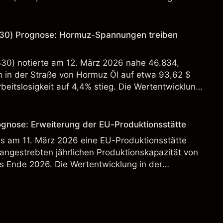
 verlässlicher Indikator für zukünftige Ergebnisse.
30) Prognose: Hormuz-Spannungen treiben
S30) notierte am 12. März 2026 nahe 46.834,
in der Straße von Hormuz Öl auf etwa 93,62 $
beitslosigkeit auf 4,4% stieg. Die Wertentwicklung
st kein verlässlicher Indikator für zukünftige
ognose: Erweiterung der EU-Produktionsstätte
s am 11. März 2026 eine EU-Produktionsstätte
 angestrebten jährlichen Produktionskapazität von
s Ende 2026. Die Wertentwicklung in der
 verlässlicher Indikator für zukünftige Ergebnisse.