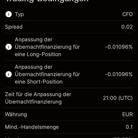
Typ
CFD
Spread
0.02
Dieser Finanzmarkt steht für das CFD-
Anpassung der
Trading zur Verfügung.
Übernachtfinanzierung für
-0.01096
%
Erfahren Sie mehr über:
eine Long-Position
CFDs
Anpassung der
Übernachtfinanzierung für
-0.01096
%
eine Short-Position
Zeit für die Anpassung der
21:00
(UTC)
Übernachtfinanzierung
Margin. Ihre Investition
€1,000.00
Währung
EUR
Anpassung der
-0.01096
Übernachtfinanzierung
Mind.-Handelsmenge
0.1
%
Gebühren aus
Margin. Ihre Investition
€1,000.00
fremdfinanzierten
(-€0.55)