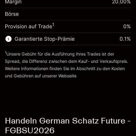
Margin
20.00
%
Positionswert
Anpassung der
-0.01096
Börse
Übernachtfinanzierung
Positionsgröße mit Hebelwirkung
%
Gebühren aus
~
€5,000.00
1
Provision auf Trade
0%
fremdfinanzierten
(-€0.55)
Geld aus Hebelwirkung ~
€4,000.00
Positionswert
Garantierte Stop-Prämie
0.1
%
Positionsgröße mit Hebelwirkung
Zur Plattform
~
€5,000.00
1
Unsere Gebühr für die Ausführung Ihres Trades ist der
Geld aus Hebelwirkung ~
€4,000.00
Spread, die Differenz zwischen dem Kauf- und Verkaufspreis.
Weitere Informationen finden Sie im Abschnitt zu den
Kosten
Zur Plattform
und Gebühren
auf unserer Webseite
Kosten und Gebühren
Handeln German Schatz Future -
FGBSU2026