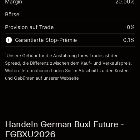
Margin
20.00
%
Positionswert
Anpassung der
-0.01096
Börse
Übernachtfinanzierung
Positionsgröße mit Hebelwirkung
%
Gebühren aus
~
€5,000.00
1
Provision auf Trade
0%
fremdfinanzierten
(-€0.55)
Geld aus Hebelwirkung ~
€4,000.00
Positionswert
Garantierte Stop-Prämie
0.1
%
Positionsgröße mit Hebelwirkung
Zur Plattform
~
€5,000.00
1
Unsere Gebühr für die Ausführung Ihres Trades ist der
Geld aus Hebelwirkung ~
€4,000.00
Spread, die Differenz zwischen dem Kauf- und Verkaufspreis.
Weitere Informationen finden Sie im Abschnitt zu den
Kosten
Zur Plattform
und Gebühren
auf unserer Webseite
Kosten und Gebühren
Handeln German Buxl Future -
FGBXU2026