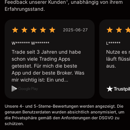
1
Feedback unserer Kunden
, unabhängig von ihrem
Erfahrungsstand.
2025-06-27
W******* W*******
L******
Trade seit 3 Jahren und habe
Nutze es 
schon viele Trading Apps
läuft flüs
getestet. Für mich die beste
aus.
App und der beste Broker. Was
mir wichtig ist: Ein und
Auszahlungen per Kreditkarte
möglich. Auszahlungen immer
schnell und problemlos. Hedgen
Unsere 4- und 5-Sterne-Bewertungen werden angezeigt. Die
möglich. Berichte, Auszüge OK.
genauen Benutzerdaten wurden absichtlich anonymisiert, um
Eine Diagrammfunktion wie es
die Privatsphäre gemäß den Anforderungen der DSGVO zu
bei Naga ist wäre
schützen.
wünschenswert.