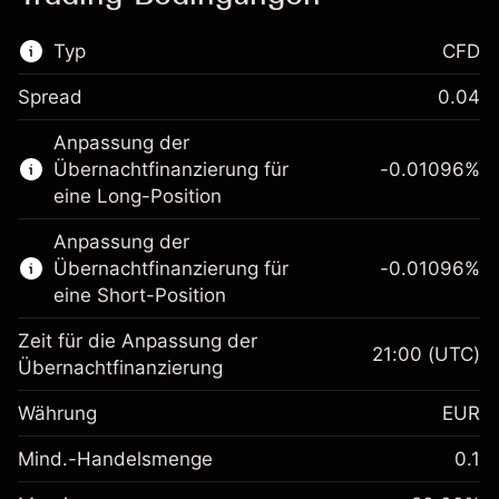
Typ
CFD
Spread
0.04
Dieser Finanzmarkt steht für das CFD-
Anpassung der
Trading zur Verfügung.
Übernachtfinanzierung für
-0.01096
%
Erfahren Sie mehr über:
eine Long-Position
CFDs
Anpassung der
Übernachtfinanzierung für
-0.01096
%
eine Short-Position
Zeit für die Anpassung der
21:00
(UTC)
Übernachtfinanzierung
Margin. Ihre Investition
€1,000.00
Währung
EUR
Anpassung der
-0.01096
Übernachtfinanzierung
Mind.-Handelsmenge
0.1
%
Gebühren aus
Margin. Ihre Investition
€1,000.00
fremdfinanzierten
(-€0.55)