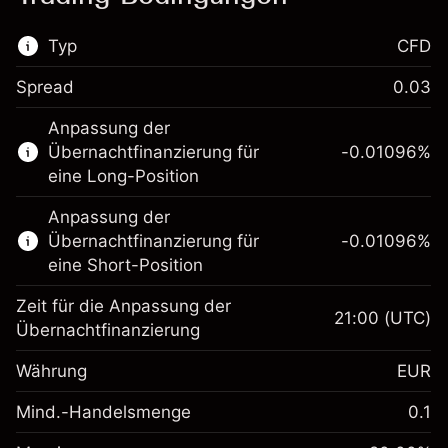
Typ
CFD
Spread
0.03
Dieser Finanzmarkt steht für das CFD-
Anpassung der
Trading zur Verfügung.
Übernachtfinanzierung für
-0.01096
%
Erfahren Sie mehr über:
eine Long-Position
CFDs
Anpassung der
Übernachtfinanzierung für
-0.01096
%
eine Short-Position
Zeit für die Anpassung der
21:00
(UTC)
Übernachtfinanzierung
Margin. Ihre Investition
€1,000.00
Währung
EUR
Anpassung der
-0.01096
Übernachtfinanzierung
Mind.-Handelsmenge
0.1
%
Gebühren aus
Margin. Ihre Investition
€1,000.00
fremdfinanzierten
(-€0.55)