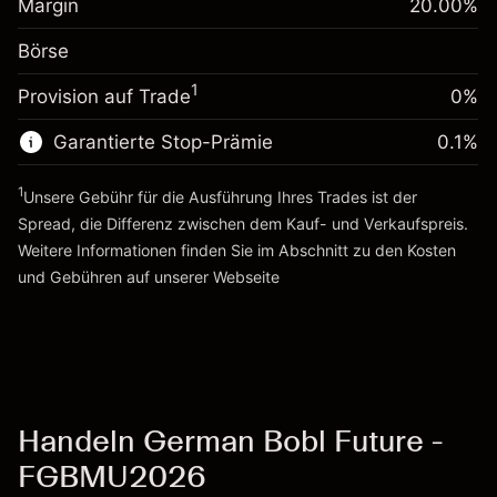
Margin
20.00
%
Positionswert
Anpassung der
-0.01096
Börse
Übernachtfinanzierung
Positionsgröße mit Hebelwirkung
%
Gebühren aus
~
€5,000.00
1
Provision auf Trade
0%
fremdfinanzierten
(-€0.55)
Geld aus Hebelwirkung ~
€4,000.00
Positionswert
Garantierte Stop-Prämie
0.1
%
Positionsgröße mit Hebelwirkung
Zur Plattform
~
€5,000.00
1
Unsere Gebühr für die Ausführung Ihres Trades ist der
Geld aus Hebelwirkung ~
€4,000.00
Spread, die Differenz zwischen dem Kauf- und Verkaufspreis.
Weitere Informationen finden Sie im Abschnitt zu den
Kosten
Zur Plattform
und Gebühren
auf unserer Webseite
Kosten und Gebühren
Handeln German Bobl Future -
FGBMU2026