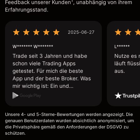
1
Feedback unserer Kunden
, unabhängig von ihrem
Erfahrungsstand.
2025-06-27
W******* W*******
L******
Trade seit 3 Jahren und habe
Nutze es 
schon viele Trading Apps
läuft flüs
getestet. Für mich die beste
aus.
App und der beste Broker. Was
mir wichtig ist: Ein und
Auszahlungen per Kreditkarte
möglich. Auszahlungen immer
schnell und problemlos. Hedgen
Unsere 4- und 5-Sterne-Bewertungen werden angezeigt. Die
möglich. Berichte, Auszüge OK.
genauen Benutzerdaten wurden absichtlich anonymisiert, um
Eine Diagrammfunktion wie es
die Privatsphäre gemäß den Anforderungen der DSGVO zu
bei Naga ist wäre
schützen.
wünschenswert.