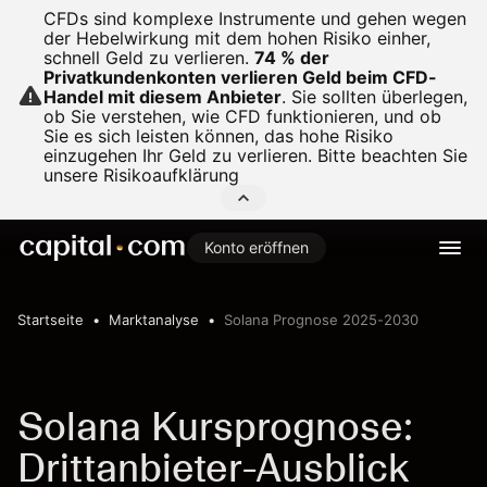
CFDs sind komplexe Instrumente und gehen wegen
der Hebelwirkung mit dem hohen Risiko einher,
schnell Geld zu verlieren.
74 % der
Privatkundenkonten verlieren Geld beim CFD-
Handel mit diesem Anbieter
.
Sie sollten überlegen,
ob Sie verstehen, wie CFD funktionieren, und ob
Sie es sich leisten können, das hohe Risiko
einzugehen Ihr Geld zu verlieren. Bitte beachten Sie
unsere
Risikoaufklärung
Konto eröffnen
Startseite
Marktanalyse
Solana Prognose 2025-2030
Solana Kursprognose:
Drittanbieter-Ausblick