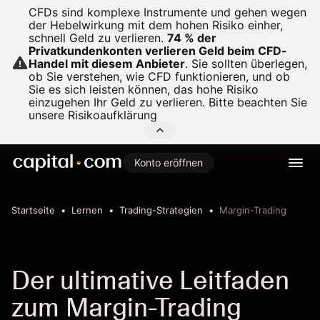
CFDs sind komplexe Instrumente und gehen wegen
der Hebelwirkung mit dem hohen Risiko einher,
schnell Geld zu verlieren.
74 % der
Privatkundenkonten verlieren Geld beim CFD-
Handel mit diesem Anbieter
.
Sie sollten überlegen,
ob Sie verstehen, wie CFD funktionieren, und ob
Sie es sich leisten können, das hohe Risiko
einzugehen Ihr Geld zu verlieren. Bitte beachten Sie
unsere
Risikoaufklärung
Konto eröffnen
Startseite
Lernen
Trading-Strategien
Margin-Trading
Der ultimative Leitfaden
zum Margin-Trading