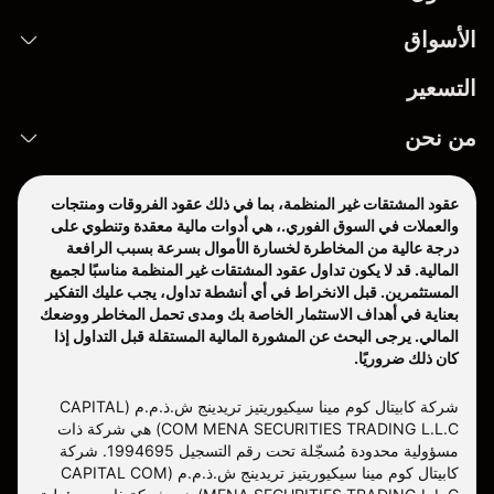
الأسواق
التسعير
من نحن
عقود المشتقات غير المنظمة، بما في ذلك عقود الفروقات ومنتجات
والعملات في السوق الفوري.، هي أدوات مالية معقدة وتنطوي على
درجة عالية من المخاطرة لخسارة الأموال بسرعة بسبب الرافعة
المالية. قد لا يكون تداول عقود المشتقات غير المنظمة مناسبًا لجميع
المستثمرين. قبل الانخراط في أي أنشطة تداول، يجب عليك التفكير
بعناية في أهداف الاستثمار الخاصة بك ومدى تحمل المخاطر ووضعك
المالي. يرجى البحث عن المشورة المالية المستقلة قبل التداول إذا
كان ذلك ضروريًا.
شركة كابيتال كوم مينا سيكيوريتيز تريدينج ش.ذ.م.م (CAPITAL
COM MENA SECURITIES TRADING L.L.C) هي شركة ذات
مسؤولية محدودة مُسجّلة تحت رقم التسجيل 1994695. شركة
كابيتال كوم مينا سيكيوريتيز تريدينج ش.ذ.م.م (CAPITAL COM