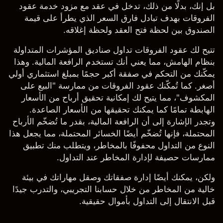
بل إنك، بدلًا من ذلك، تدخل في عقد مع مزود خدمة عقود
الفروقات بهدف تبادل فارق السعر الذي يطرأ على قيمة
الصندوق بين لحظة فتح العقد ولحظة إغلاقه.
تتيح لك عقود الفروقات تداول صناديق المؤشرات المتداولة
بنظام
الهامش
، مما يعني أنك تستخدم الرافعة المالية. وهذا
يمكّنك من التحكم في صفقة أكبر حجمًا بمبلغ استثماري أولي
أصغر. كما تُمكّنك عقود الفروقات من ممارسة "البيع على
المكشوف"، مما يتيح لك إمكانية تحقيق أرباح من الأسعار
الهابطة تمامًا كما يمكنك تحقيقها من الأسعار الصاعدة.
وتجدر الإشارة إلى أن الرافعة المالية، بقدر ما تُضخّم الأرباح
المحتملة، فإنها تُضخّم أيضًا الخسائر المحتملة، مما يجعل هذا
النوع من التداول محفوفًا بالمخاطر، ويتطلب منك تطبيق
ممارسات حصيفة لإدارة المخاطر عند التداول.
ولكن، يمكنك أيضًا إدارة صفقاتك وصقل مهاراتك في بيئة
خالية من المخاطر من خلال حسابنا التجريبي، والتدرب جيدًا
قبل الانتقال إلى التداول بأموال حقيقية.