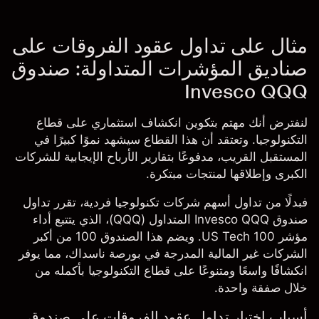
مثال على تداول عقود الفروقات على
صناديق المؤشرات المتداولة: صندوق
Invesco QQQ
لنفترض أنك مهتم بتكوين انكشاف استثماري على قطاع
التكنولوجيا. وتعتقد أن هذا القطاع سيشهد نموًا كبيرًا في
المستقبل القريب، مدفوعًا بتقارير الأرباح الإيجابية للشركات
الكبرى وإطلاقها لمنتجات مبتكرة.
فبدلًا من تداول أسهم شركات تكنولوجيا فردية، تقرر تداول
صندوق
Invesco QQQ
المتداول (QQQ)، الذي يتتبع أداء
مؤشر
US Tech 100
. ويضم هذا الصندوق 100 من أكبر
الشركات غير المالية المدرجة في بورصة ناسداك، مما يوفر
انكشافًا واسعًا ومتنوعًا على قطاع التكنولوجيا بأكمله من
خلال صفقة واحدة.
أسباب اختيار تداول عقود الفروقات على صندوق