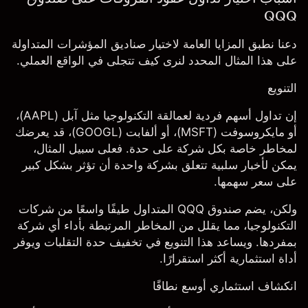
QQQ
دعنا نطبق المزايا العامة لاختيار صناديق المؤشرات المتداولة
على هذا المثال المحدد لنرى كيف تتجلى في الواقع العملي.
التنويع
إن تداول أسهم فردية لعمالقة التكنولوجيا مثل
آبل
(AAPL)،
أو
مايكروسوفت
(MSFT)، أو
ألفابت
(GOOGL)، قد يعرضك
لمخاطر خاصة بكل شركة على حدة. فعلى سبيل المثال،
يمكن لأخبار سلبية تتعلق بشركة واحدة أن تؤثر بشكل كبير
على سعر سهمها.
ولكن، يضم صندوق QQQ المتداول طيفًا واسعًا من شركات
التكنولوجيا، مما يقلل من المخاطر المرتبطة بأداء أي شركة
بمفردها. ويساعد هذا التنويع في تخفيف حدة التقلبات ويوفر
أداة استثمارية أكثر استقرارًا.
انكشاف استثماري أوسع نطاقًا