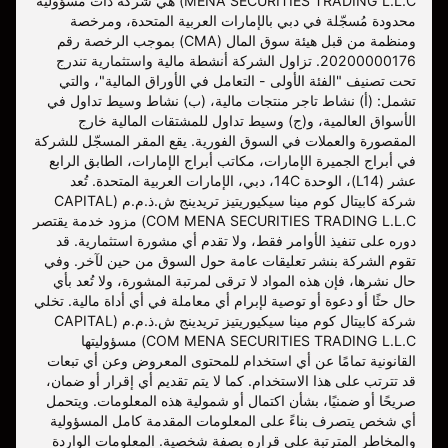
MENA SECURITIES TRADING L.L.C) هي شركة ذات مسؤولية
محدودة مُسجّلة في دبي بالإمارات العربية المتحدة، ومرخصة
ومنظمة من قبل هيئة سوق المال (CMA) بموجب الرخصة رقم
20200000176. تزاول الشركة أنشطة مالية واستثمارية تندرج
تحت تصنيف "الفئة الأولى - التعامل في الأوراق المالية"، والتي
تشمل: (أ) نشاط تاجر منتجات مالية، (ب) نشاط وسيط تداول في
الأسواق العالمية، و(ج) وسيط تداول للمشتقات المالية خارج
المقصورة والعملات في السوق الفورية. يقع المقر المسجّل للشركة
في أبراج الجميرة الإمارات، مكاتب أبراج الإمارات، الطابق الرابع
عشر (L14)، الوحدة 14C، دبي، الإمارات العربية المتحدة. تُعد
شركة كابيتال كوم مينا سيكيوريتيز تريدينج ش.ذ.م.م (CAPITAL
COM MENA SECURITIES TRADING L.L.C) مزود خدمة يقتصر
دوره على تنفيذ الأوامر فقط، ولا تقدم أي مشورة استثمارية. قد
تقوم الشركة بنشر تعليقات عامة حول السوق من حين لآخر. وفي
حال نشرها، فإن هذه المواد لا ترقى لمرتبة المشورة، ولا تُعد بأي
حال حثًا أو دعوة أو توصية لإبرام أي معاملة في أي أداة مالية. تخلي
شركة كابيتال كوم مينا سيكيوريتيز تريدينج ش.ذ.م.م (CAPITAL
COM MENA SECURITIES TRADING L.L.C) مسؤوليتها
القانونية تمامًا عن أي استخدام للمحتوى المعروض وعن أي تبعات
قد تترتب على هذا الاستخدام. كما لا يتم تقديم أي إقرار أو ضمان،
صريحًا أو ضمنيًا، بشأن اكتمال أو شمولية هذه المعلومات. ويتحمل
أي شخص يتصرف بناءً على المعلومات المقدمة كامل المسؤولية
والمخاطر المترتبة على قراره بصفة شخصية. المعلومات الواردة