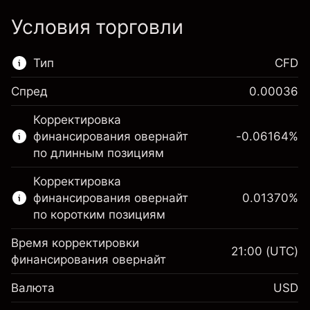
Условия торговли
Тип
CFD
Спред
0.00036
Этот финансовый рынок доступен для
Корректировка
торговли CFD.
финансирования овернайт
-0.06164
%
Подробнее о:
по длинным позициям
CFD
Корректировка
финансирования овернайт
0.01370
%
по коротким позициям
Время корректировки
21:00
(UTC)
финансирования овернайт
Маржа. Ваши
$1,000.00
Валюта
USD
инвестиции