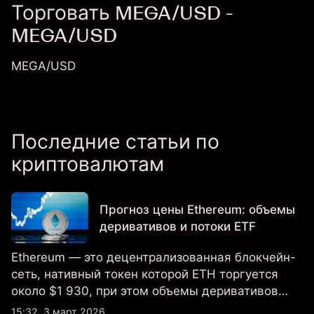
Торговать MEGA/USD -
MEGA/USD
MEGA/USD
Последние статьи по
криптовалютам
Прогноз цены Ethereum: объемы
деривативов и потоки ETF
Ethereum — это децентрализованная блокчейн-
сеть, нативный токен которой ETH торгуется
около $1 930, при этом объемы деривативов
превышают спотовую активность, а спотовые
15:32, 3 март 2026