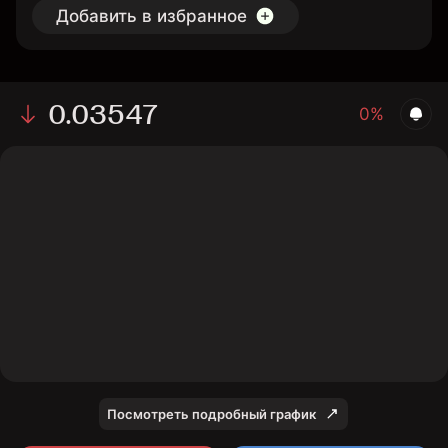
Добавить в избранное
0.03547
0%
The chart displays the MEGA/USD price data over the
last 1 day, with a current rate of 0.03547, a high of
0.03643, and a low of 0.03492.
Посмотреть подробный график