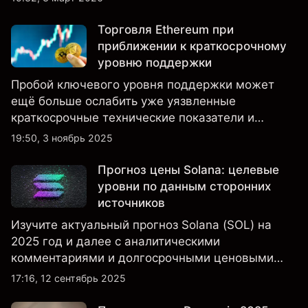
ETF на Ethereum демонстрируют смешанные
потоки. Прошлые результаты не являются
Торговля Ethereum при
надежным индикатором будущих результатов.
приближении к краткосрочному
уровню поддержки
Пробой ключевого уровня поддержки может
ещё больше ослабить уже уязвленные
краткосрочные технические показатели и
проверить чрезмерно выраженный “бычий”
19:50, 3 ноябрь 2025
настрой среди розничных трейдеров.
Прогноз цены Solana: целевые
уровни по данным сторонних
источников
Изучите актуальный прогноз Solana (SOL) на
2025 год и далее с аналитическими
комментариями и долгосрочными ценовыми
предсказаниями.
17:16, 12 сентябрь 2025