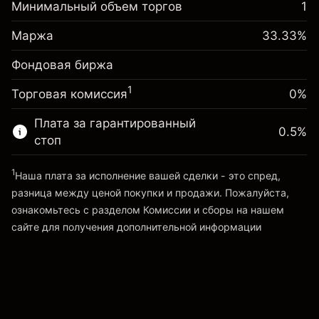
Корректировка за
Минимальный объем торгов
1
-0.061644
овернайт
Маржа. Ваши
%
$1,000.00
Сборы рассчитываются от
Маржа
33.33
%
инвестиции
(-$1.85)
полной стоимости позиции
Фондовая биржа
Корректировка за
Размер сделки с левереджем ~
$3,000.30
0.013699
овернайт
Средства от левереджа ~ $
$2,000.30
%
1
Торговая комиссия
0%
Сборы рассчитываются от
($0.41)
полной стоимости позиции
Плата за гарантированный
Перейти на платформу
0.5
%
Размер сделки с левереджем ~
$3,000.30
стоп
Средства от левереджа ~ $
$2,000.30
1
Наша плата за исполнение вашей сделки - это спред,
разница между ценой покупки и продажи. Пожалуйста,
Перейти на платформу
ознакомьтесь с разделом
Комиссии и сборы
на нашем
сайте для получения дополнительной информации
«Комиссии и сборы»