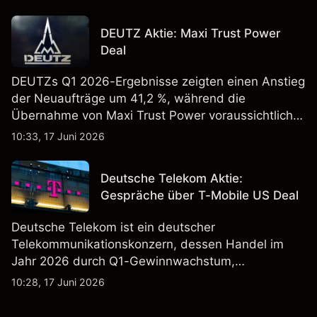
erregt haben. Die Wertentwicklung in der
Vergangenheit ist kein verlässlicher Indikator für
DEUTZ Aktie: Maxi Trust Power
zukünftige Ergebnisse.
Deal
DEUTZs Q1 2026-Ergebnisse zeigten einen Anstieg
der Neuaufträge um 41,2 %, während die
Übernahme von Maxi Trust Power voraussichtlich
40 Mio. € zum Umsatz von DEUTZ Energy
10:33, 17 Juni 2026
beitragen wird. Die Wertentwicklung in der
Vergangenheit ist kein verlässlicher Indikator für
Deutsche Telekom Aktie:
zukünftige Ergebnisse.
Gespräche über T-Mobile US Deal
Deutsche Telekom ist ein deutscher
Telekommunikationskonzern, dessen Handel im
Jahr 2026 durch Q1-Gewinnwachstum,
Aktienrückkäufe und Berichte über einen möglichen
10:28, 17 Juni 2026
T-Mobile US Deal geprägt wurde. Die
Wertentwicklung in der Vergangenheit ist kein