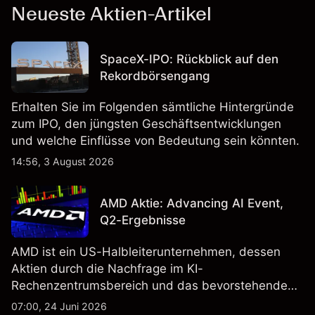
Neueste Aktien-Artikel
SpaceX-IPO: Rückblick auf den
Rekordbörsengang
Erhalten Sie im Folgenden sämtliche Hintergründe
zum IPO, den jüngsten Geschäftsentwicklungen
und welche Einflüsse von Bedeutung sein könnten.
14:56, 3 August 2026
AMD Aktie: Advancing AI Event,
Q2-Ergebnisse
AMD ist ein US-Halbleiterunternehmen, dessen
Aktien durch die Nachfrage im KI-
Rechenzentrumsbereich und das bevorstehende
„Advancing AI 2026"-Event im Juli Aufmerksamkeit
07:00, 24 Juni 2026