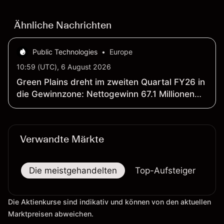
verlässlicher Indikator für zukünftige Ergebnisse.
Ähnliche Nachrichten
Public Technologies
•
Europe
10:59 (UTC), 6 August 2026
Green Plains dreht im zweiten Quartal FY26 in
die Gewinnzone: Nettogewinn 67.1 Millionen
US-Dollar; Umsatz sinkt 19.3 Prozent auf
446.2 Millionen US-Dollar gegenüber Vorjahr
Verwandte Märkte
Die meistgehandelten
Top-Aufsteiger
To
Die Aktienkurse sind indikativ und können von den aktuellen
Marktpreisen abweichen.