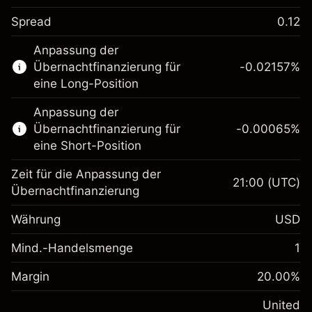
Spread
0.12
Dieser Finanzmarkt steht für das CFD-
Anpassung der
Trading zur Verfügung.
Übernachtfinanzierung für
-0.02157
%
Erfahren Sie mehr über:
eine Long-Position
CFDs
Anpassung der
Übernachtfinanzierung für
-0.00065
%
eine Short-Position
Zeit für die Anpassung der
21:00
(UTC)
Übernachtfinanzierung
Margin. Ihre Investition
$1,000.00
Währung
USD
Anpassung der
-0.021568
Übernachtfinanzierung
Mind.-Handelsmenge
1
%
Gebühren aus
Margin. Ihre Investition
$1,000.00
fremdfinanzierten
(-$1.08)
Margin
20.00
%
Positionswert
Anpassung der
-0.000654
Übernachtfinanzierung
United
Positionsgröße mit Hebelwirkung