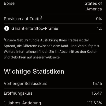
%
Gebühren aus
Börse
States of
~
$5,000.00
fremdfinanzierten
(-$0.03)
America
Geld aus Hebelwirkung ~
$4,000.00
Positionswert
1
Provision auf Trade
0%
Positionsgröße mit Hebelwirkung
Zur Plattform
~
$5,000.00
Garantierte Stop-Prämie
1
%
Geld aus Hebelwirkung ~
$4,000.00
1
Unsere Gebühr für die Ausführung Ihres Trades ist der
Zur Plattform
Spread, die Differenz zwischen dem Kauf- und Verkaufspreis.
Weitere Informationen finden Sie im Abschnitt zu den
Kosten
und Gebühren
auf unserer Webseite
Kosten und Gebühren
Wichtige Statistiken
Vorheriger Schlusskurs
15.15
Eröffnungskurs
15.47
1-Jahres-Änderung
111.63%