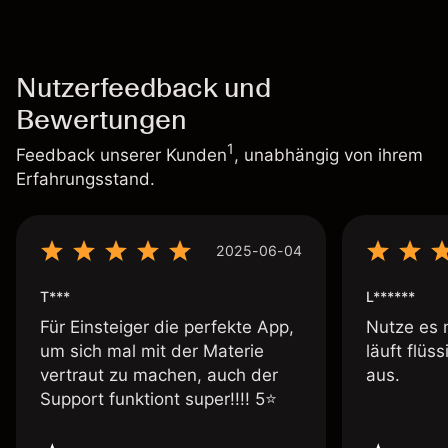
Nutzerfeedback und
Bewertungen
1
Feedback unserer Kunden
, unabhängig von ihrem
Erfahrungsstand.
2025-06-04
T***
L******
Für Einsteiger die perfekte App,
Nutze es 
um sich mal mit der Materie
läuft flüs
vertraut zu machen, auch der
aus.
Support funktiont super!!!! 5⭐️