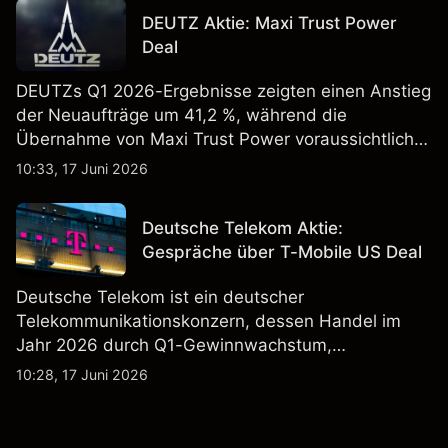
Vergangenheit ist kein verlässlicher Indikator für
DEUTZ Aktie: Maxi Trust Power
zukünftige Ergebnisse.
Deal
DEUTZs Q1 2026-Ergebnisse zeigten einen Anstieg
der Neuaufträge um 41,2 %, während die
Übernahme von Maxi Trust Power voraussichtlich
40 Mio. € zum Umsatz von DEUTZ Energy
10:33, 17 Juni 2026
beitragen wird. Die Wertentwicklung in der
Vergangenheit ist kein verlässlicher Indikator für
Deutsche Telekom Aktie:
zukünftige Ergebnisse.
Gespräche über T-Mobile US Deal
Deutsche Telekom ist ein deutscher
Telekommunikationskonzern, dessen Handel im
Jahr 2026 durch Q1-Gewinnwachstum,
Aktienrückkäufe und Berichte über einen möglichen
10:28, 17 Juni 2026
T-Mobile US Deal geprägt wurde. Die
Wertentwicklung in der Vergangenheit ist kein
verlässlicher Indikator für zukünftige Ergebnisse.