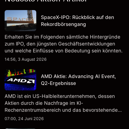
SpaceX-IPO: Rückblick auf den
Rekordbörsengang
Erhalten Sie im Folgenden sämtliche Hintergründe
zum IPO, den jüngsten Geschäftsentwicklungen
und welche Einflüsse von Bedeutung sein könnten.
14:56, 3 August 2026
AMD Aktie: Advancing AI Event,
Q2-Ergebnisse
AMD ist ein US-Halbleiterunternehmen, dessen
Aktien durch die Nachfrage im KI-
Rechenzentrumsbereich und das bevorstehende
„Advancing AI 2026"-Event im Juli Aufmerksamkeit
07:00, 24 Juni 2026
erregt haben. Die Wertentwicklung in der