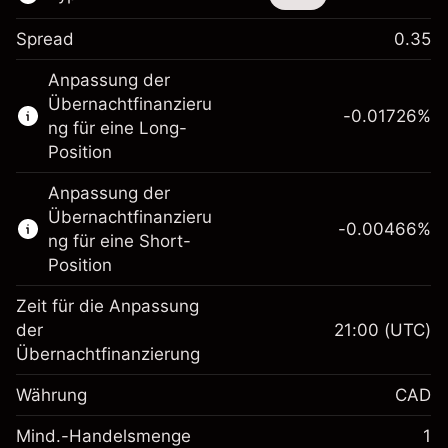
Spread
0.35
Dieses Finanzinstrument steht für das Traden
Anpassung der
über CFDs und Knock-outs zur Verfügung.
Übernachtfinanzieru
-0.01726
%
Erfahren Sie mehr über:
ng für eine Long-
Position
CFDs
Knock-outs
Anpassung der
Übernachtfinanzieru
-0.00466
%
ng für eine Short-
Position
Zeit für die Anpassung
Margin. Ihre Investition
CA$1,000.00
der
21:00
(UTC)
Übernachtfinanzierung
Anpassung der
Übernachtfinanzierung
-0.01726
%
Währung
CAD
Gebühren aus
(-CA$0.86)
fremdfinanzierten
Mind.-Handelsmenge
1
Margin. Ihre Investition
CA$1,000.00
Positionswert