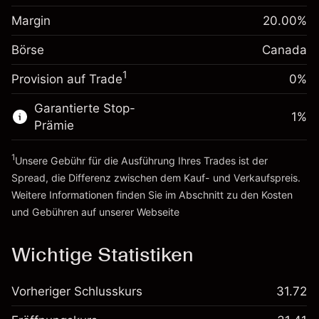
Anpassung der
Positionsgröße mit Hebelwirkung
Margin
20.00
%
Übernachtfinanzierung
~
CA$5,000.00
-0.004658
%
Gebühren aus
Börse
Canada
Geld aus Hebelwirkung ~
CA$4,000.00
(-CA$0.23)
fremdfinanzierten
1
Positionswert
Provision auf Trade
0%
Zur Plattform
Positionsgröße mit Hebelwirkung
Garantierte Stop-
~
CA$5,000.00
1
%
Prämie
Geld aus Hebelwirkung ~
CA$4,000.00
1
Unsere Gebühr für die Ausführung Ihres Trades ist der
Zur Plattform
Spread, die Differenz zwischen dem Kauf- und Verkaufspreis.
Weitere Informationen finden Sie im Abschnitt zu den
Kosten
und Gebühren
auf unserer Webseite
Kosten und Gebühren
Wichtige Statistiken
Vorheriger Schlusskurs
31.72