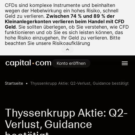
CFDs sind komplexe Instrumente und beinhalten
wegen der Hebelwirkung ein hohes Risiko, schnell
Geld zu verlieren.
Zwischen 74 % und 89 % der
Kleinanlegerkonten verlieren beim Handel mit CFD
Geld
.
Sie sollten überlegen, ob Sie verstehen, wie CFD
funktionieren und ob Sie es sich leisten können, das
hohe Risiko einzugehen, Ihr Geld zu verlieren. Bitte
beachten Sie unsere
Risikoaufklärung
Konto eröffnen
Startseite
Thyssenkrupp Aktie: Q2-Verlust, Guidance bestätigt
Thyssenkrupp Aktie: Q2-
Verlust, Guidance