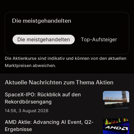
Die meistgehandelten
Die meistgehandelten
Top-Aufsteiger
To
Die Aktienkurse sind indikativ und können von den aktuellen
Marktpreisen abweichen.
Aktuelle Nachrichten zum Thema Aktien
SpaceX-IPO: Rückblick auf den
Rekordbörsengang
14:56, 3 August 2026
AMD Aktie: Advancing AI Event, Q2-
Ergebnisse