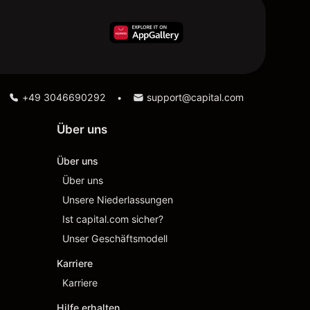
+49 3046690292
support@capital.com
•
Über uns
Über uns
Über uns
Unsere Niederlassungen
Ist capital.com sicher?
Unser Geschäftsmodell
Karriere
Karriere
Hilfe erhalten