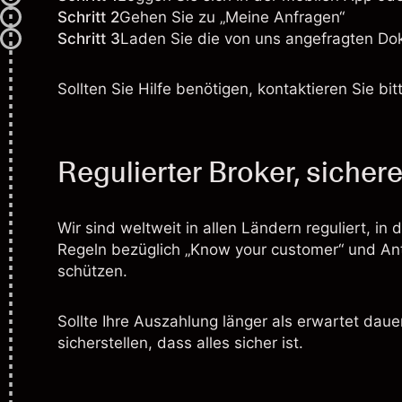
Schritt 2
Gehen Sie zu
„Meine Anfragen“
Schritt 3
Laden Sie die von uns angefragten
Do
Sollten Sie Hilfe benötigen,
kontaktieren
Sie bit
Regulierter Broker, siche
Wir sind weltweit in allen Ländern reguliert, in
Regeln bezüglich „Know your customer“ und Ant
schützen.
Sollte Ihre Auszahlung länger als erwartet daue
sicherstellen, dass alles sicher ist.