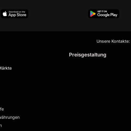
Unsere Kontakte:
Preisgestaltung
Märkte
fe
währungen
n