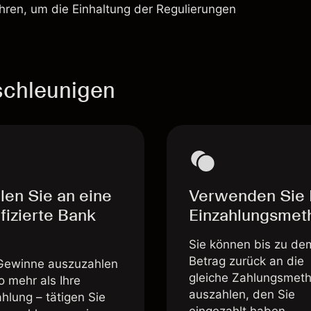
hren, um die Einhaltung der Regulierungen
schleunigen
len Sie an eine
Verwenden Sie 
ifizierte Bank
Einzahlungsmet
Sie können bis zu de
Betrag zurück an die
ewinne auszuzahlen
gleiche Zahlungsmet
o mehr als Ihre
auszahlen, den Sie
hlung – tätigen Sie