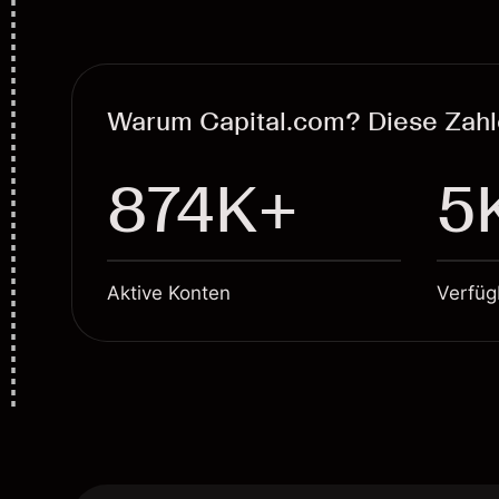
Warum Capital.com? Diese Zahle
874K+
5
Aktive Konten
Verfüg