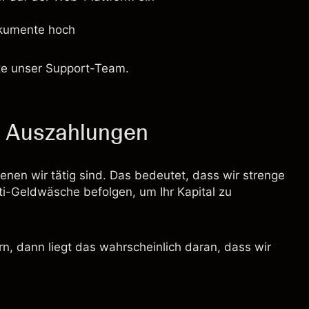
kumente
hoch
te unser Support-Team.
re Auszahlungen
 denen wir tätig sind. Das bedeutet, dass wir strenge
i-Geldwäsche befolgen, um Ihr Kapital zu
rn, dann liegt das wahrscheinlich daran, dass wir