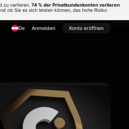
 zu verlieren.
74 % der Privatkundenkonten verlieren
und ob Sie es sich leisten können, das hohe Risiko
De
Anmelden
Konto eröffnen