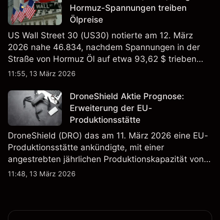
Hormuz-Spannungen treiben
Ölpreise
US Wall Street 30 (US30) notierte am 12. März
2026 nahe 46.834, nachdem Spannungen in der
Straße von Hormuz Öl auf etwa 93,62 $ trieben
und die US-Arbeitslosigkeit auf 4,4% stieg. Die
11:55, 13 März 2026
Wertentwicklung in der Vergangenheit ist kein
verlässlicher Indikator für zukünftige Ergebnisse.
DroneShield Aktie Prognose:
Erweiterung der EU-
Produktionsstätte
DroneShield (DRO) das am 11. März 2026 eine EU-
Produktionsstätte ankündigte, mit einer
angestrebten jährlichen Produktionskapazität von
etwa 2,4 Mrd. AUD bis Ende 2026. Die
11:48, 13 März 2026
Wertentwicklung in der Vergangenheit ist kein
verlässlicher Indikator für zukünftige Ergebnisse.