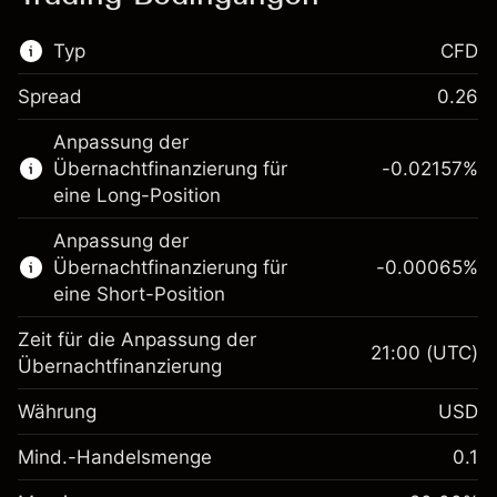
Typ
CFD
Spread
0.26
Dieser Finanzmarkt steht für das CFD-
Anpassung der
Trading zur Verfügung.
Übernachtfinanzierung für
-0.02157
%
Erfahren Sie mehr über:
eine Long-Position
CFDs
Anpassung der
Übernachtfinanzierung für
-0.00065
%
eine Short-Position
Zeit für die Anpassung der
21:00
(UTC)
Übernachtfinanzierung
Margin. Ihre Investition
$1,000.00
Währung
USD
Anpassung der
-0.021568
Übernachtfinanzierung
Mind.-Handelsmenge
0.1
%
Gebühren aus
Margin. Ihre Investition
$1,000.00
fremdfinanzierten
(-$1.08)