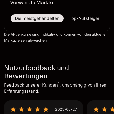
Verwandte Märkte
Die meistgehandelten
Top-Aufsteiger
To
Die Aktienkurse sind indikativ und können von den aktuellen
Marktpreisen abweichen.
Nutzerfeedback und
Bewertungen
1
Feedback unserer Kunden
, unabhängig von ihrem
Erfahrungsstand.
2025-06-27