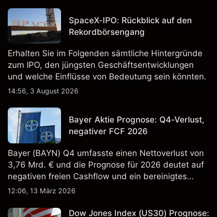
SpaceX-IPO: Rückblick auf den
Rekordbörsengang
Erhalten Sie im Folgenden sämtliche Hintergründe
zum IPO, den jüngsten Geschäftsentwicklungen
und welche Einflüsse von Bedeutung sein könnten.
14:56, 3 August 2026
Bayer Aktie Prognose: Q4-Verlust,
negativer FCF 2026
Bayer (BAYN) Q4 umfasste einen Nettoverlust von
3,76 Mrd. € und die Prognose für 2026 deutet auf
negativen freien Cashflow und ein bereinigtes
EBITDA von 9,6–10,1 Mrd. € hin. Die
12:06, 13 März 2026
Wertentwicklung in der Vergangenheit ist kein
verlässlicher Indikator für zukünftige Ergebnisse.
Dow Jones Index (US30) Prognose: