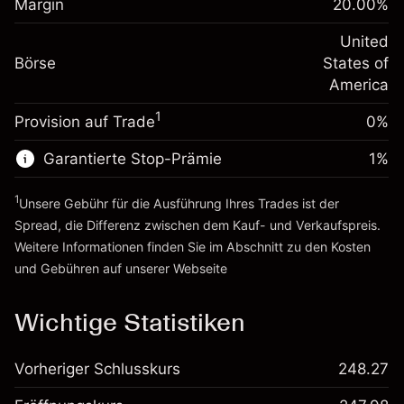
Margin
20.00
%
Positionswert
Anpassung der
-0.000654
Übernachtfinanzierung
United
Positionsgröße mit Hebelwirkung
%
Gebühren aus
Börse
States of
~
$5,000.00
fremdfinanzierten
(-$0.03)
America
Geld aus Hebelwirkung ~
$4,000.00
Positionswert
1
Provision auf Trade
0%
Positionsgröße mit Hebelwirkung
Zur Plattform
~
$5,000.00
Garantierte Stop-Prämie
1
%
Geld aus Hebelwirkung ~
$4,000.00
1
Unsere Gebühr für die Ausführung Ihres Trades ist der
Zur Plattform
Spread, die Differenz zwischen dem Kauf- und Verkaufspreis.
Weitere Informationen finden Sie im Abschnitt zu den
Kosten
und Gebühren
auf unserer Webseite
Kosten und Gebühren
Wichtige Statistiken
Vorheriger Schlusskurs
248.27