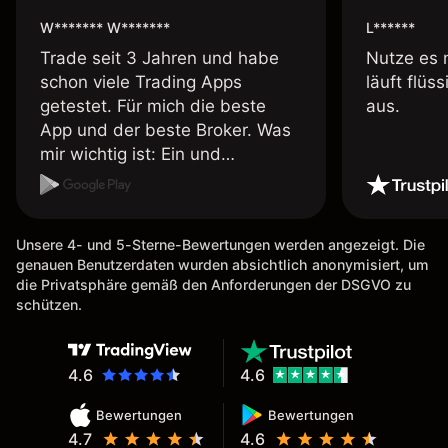
W******* W*******
L******
Trade seit 3 Jahren und habe
Nutze es 
schon viele Trading Apps
läuft flüs
getestet. Für mich die beste
aus.
App und der beste Broker. Was
mir wichtig ist: Ein und
Auszahlungen per Kreditkarte
möglich. Auszahlungen immer
schnell und problemlos. Hedgen
Unsere 4- und 5-Sterne-Bewertungen werden angezeigt. Die
möglich. Berichte, Auszüge OK.
genauen Benutzerdaten wurden absichtlich anonymisiert, um
Eine Diagrammfunktion wie es
die Privatsphäre gemäß den Anforderungen der DSGVO zu
bei Naga ist wäre
schützen.
wünschenswert.
4.6
4.6
Bewertungen
Bewertungen
4.7
4.6