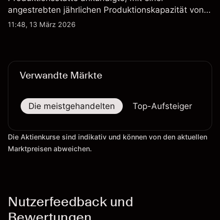
angestrebten jährlichen Produktionskapazität von
etwa 2,4 Mrd. AUD bis Ende 2026. Die
11:48, 13 März 2026
Wertentwicklung in der Vergangenheit ist kein
verlässlicher Indikator für zukünftige Ergebnisse.
Verwandte Märkte
Die meistgehandelten
Top-Aufsteiger
To
Die Aktienkurse sind indikativ und können von den aktuellen
Marktpreisen abweichen.
Nutzerfeedback und
Bewertungen