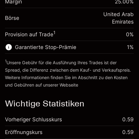
Margin
25.00
%
Positionswert
Anpassung der
Übernachtfinanzierung
United Arab
Positionsgröße mit Hebelwirkung
-0.000622
%
Börse
Gebühren aus
Emirates
~
AED 4,000.00
(-AED 0.02)
fremdfinanzierten
Geld aus Hebelwirkung ~
AED 3,000.00
1
Positionswert
Provision auf Trade
0%
Positionsgröße mit Hebelwirkung
Garantierte Stop-Prämie
1
%
Zur Plattform
~
AED 4,000.00
Geld aus Hebelwirkung ~
AED 3,000.00
1
Unsere Gebühr für die Ausführung Ihres Trades ist der
Spread, die Differenz zwischen dem Kauf- und Verkaufspreis.
Zur Plattform
Weitere Informationen finden Sie im Abschnitt zu den
Kosten
und Gebühren
auf unserer Webseite
Kosten und Gebühren
Wichtige Statistiken
Vorheriger Schlusskurs
0.59
Eröffnungskurs
0.59