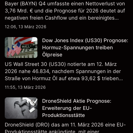
Bayer (BAYN) Q4 umfasste einen Nettoverlust von
3,76 Mrd. € und die Prognose für 2026 deutet auf
negativen freien Cashflow und ein bereinigtes
EBITDA von 9,6–10,1 Mrd. € hin. Die
12:06, 13 März 2026
Wertentwicklung in der Vergangenheit ist kein
verlässlicher Indikator für zukünftige Ergebnisse.
Dow Jones Index (US30) Prognose:
Hormuz-Spannungen treiben
Ölpreise
US Wall Street 30 (US30) notierte am 12. März
2026 nahe 46.834, nachdem Spannungen in der
Straße von Hormuz Öl auf etwa 93,62 $ trieben
und die US-Arbeitslosigkeit auf 4,4% stieg. Die
11:55, 13 März 2026
Wertentwicklung in der Vergangenheit ist kein
verlässlicher Indikator für zukünftige Ergebnisse.
DroneShield Aktie Prognose:
Erweiterung der EU-
Produktionsstätte
DroneShield (DRO) das am 11. März 2026 eine EU-
Produktionsstätte ankündigte, mit einer