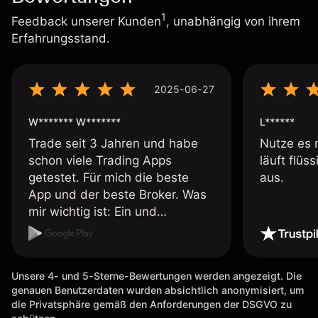
1
Feedback unserer Kunden
, unabhängig von ihrem
Erfahrungsstand.
2025-06-27
W******* W*******
L******
Trade seit 3 Jahren und habe
Nutze es 
schon viele Trading Apps
läuft flüs
getestet. Für mich die beste
aus.
App und der beste Broker. Was
mir wichtig ist: Ein und
Auszahlungen per Kreditkarte
möglich. Auszahlungen immer
schnell und problemlos. Hedgen
Unsere 4- und 5-Sterne-Bewertungen werden angezeigt. Die
möglich. Berichte, Auszüge OK.
genauen Benutzerdaten wurden absichtlich anonymisiert, um
Eine Diagrammfunktion wie es
die Privatsphäre gemäß den Anforderungen der DSGVO zu
bei Naga ist wäre