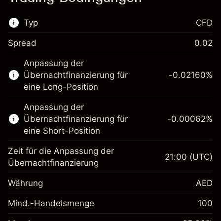
Typ
CFD
Spread
0.02
Dieser Finanzmarkt steht für das CFD-
Anpassung der
Trading zur Verfügung.
Übernachtfinanzierung für
-0.02160
%
Erfahren Sie mehr über:
eine Long-Position
CFDs
Anpassung der
Übernachtfinanzierung für
-0.00062
%
eine Short-Position
Zeit für die Anpassung der
21:00
(UTC)
Übernachtfinanzierung
Margin. Ihre Investition
AED 1,000.00
Währung
AED
Anpassung der
Übernachtfinanzierung
Mind.-Handelsmenge
100
-0.0216
%
Gebühren aus
(-AED 0.86)
Margin. Ihre Investition
AED 1,000.00
fremdfinanzierten