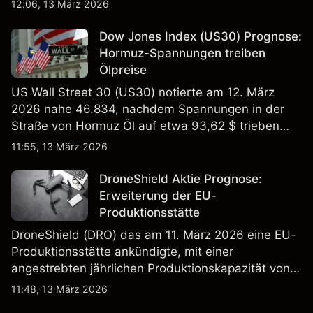
12:06, 13 März 2026
Wertentwicklung in der Vergangenheit ist kein
verlässlicher Indikator für zukünftige Ergebnisse.
Dow Jones Index (US30) Prognose:
Hormuz-Spannungen treiben
Ölpreise
US Wall Street 30 (US30) notierte am 12. März
2026 nahe 46.834, nachdem Spannungen in der
Straße von Hormuz Öl auf etwa 93,62 $ trieben
und die US-Arbeitslosigkeit auf 4,4% stieg. Die
11:55, 13 März 2026
Wertentwicklung in der Vergangenheit ist kein
verlässlicher Indikator für zukünftige Ergebnisse.
DroneShield Aktie Prognose:
Erweiterung der EU-
Produktionsstätte
DroneShield (DRO) das am 11. März 2026 eine EU-
Produktionsstätte ankündigte, mit einer
angestrebten jährlichen Produktionskapazität von
etwa 2,4 Mrd. AUD bis Ende 2026. Die
11:48, 13 März 2026
Wertentwicklung in der Vergangenheit ist kein