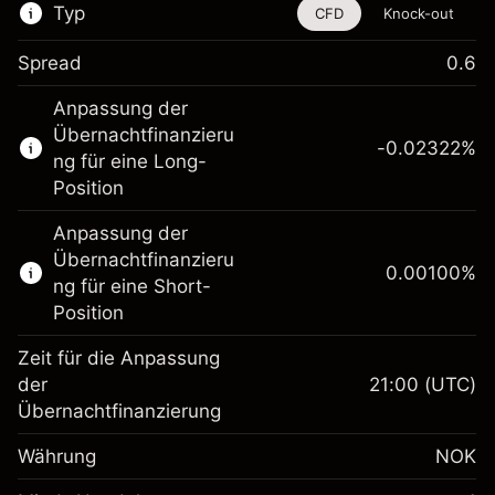
Typ
CFD
Knock-out
Spread
0.6
Dieses Finanzinstrument steht für das Traden
Anpassung der
über CFDs und Knock-outs zur Verfügung.
Übernachtfinanzieru
-0.02322
%
Erfahren Sie mehr über:
ng für eine Long-
Position
CFDs
Knock-outs
Anpassung der
Übernachtfinanzieru
0.00100
%
ng für eine Short-
Position
Zeit für die Anpassung
Margin. Ihre Investition
NOK 1,000.00
der
21:00
(UTC)
Übernachtfinanzierung
Anpassung der
Übernachtfinanzierung
-0.023222
%
Währung
NOK
Gebühren aus
(-NOK 1.20)
fremdfinanzierten