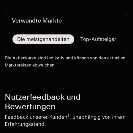
verlässlicher Indikator für zukünftige Ergebnisse.
Verwandte Märkte
Die meistgehandelten
Top-Aufsteiger
To
Die Aktienkurse sind indikativ und können von den aktuellen
Marktpreisen abweichen.
Nutzerfeedback und
Bewertungen
1
Feedback unserer Kunden
, unabhängig von ihrem
Erfahrungsstand.