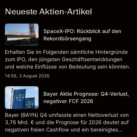
Neueste Aktien-Artikel
SpaceX-IPO: Rückblick auf den
Rekordbörsengang
Erhalten Sie im Folgenden sämtliche Hintergründe
zum IPO, den jüngsten Geschäftsentwicklungen
und welche Einflüsse von Bedeutung sein könnten.
14:56, 3 August 2026
Bayer Aktie Prognose: Q4-Verlust,
negativer FCF 2026
Bayer (BAYN) Q4 umfasste einen Nettoverlust von
3,76 Mrd. € und die Prognose für 2026 deutet auf
negativen freien Cashflow und ein bereinigtes
EBITDA von 9,6–10,1 Mrd. € hin. Die