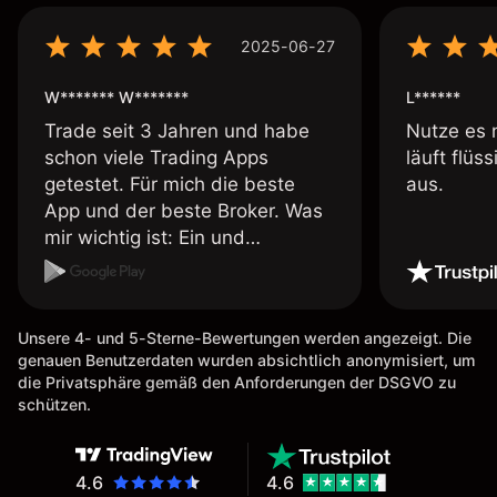
2025-06-27
W******* W*******
L******
Trade seit 3 Jahren und habe
Nutze es 
schon viele Trading Apps
läuft flüs
getestet. Für mich die beste
aus.
App und der beste Broker. Was
mir wichtig ist: Ein und
Auszahlungen per Kreditkarte
möglich. Auszahlungen immer
schnell und problemlos. Hedgen
Unsere 4- und 5-Sterne-Bewertungen werden angezeigt. Die
möglich. Berichte, Auszüge OK.
genauen Benutzerdaten wurden absichtlich anonymisiert, um
Eine Diagrammfunktion wie es
die Privatsphäre gemäß den Anforderungen der DSGVO zu
bei Naga ist wäre
schützen.
wünschenswert.
4.6
4.6