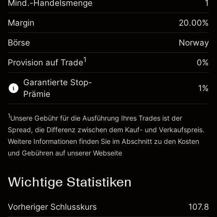
Mind.-Handelsmenge
1
Margin. Ihre Investition
NOK 1,000.00
Positionswert
Anpassung der
Positionsgröße mit Hebelwirkung
Margin
20.00
%
Übernachtfinanzierung
~
NOK 5,000.00
0.001
%
Gebühren aus
Börse
Norway
Geld aus Hebelwirkung ~
NOK 4,000.00
(NOK 0.10)
fremdfinanzierten
1
Positionswert
Provision auf Trade
0%
Zur Plattform
Positionsgröße mit Hebelwirkung
Garantierte Stop-
~
NOK 5,000.00
1
%
Prämie
Geld aus Hebelwirkung ~
NOK 4,000.00
1
Unsere Gebühr für die Ausführung Ihres Trades ist der
Zur Plattform
Spread, die Differenz zwischen dem Kauf- und Verkaufspreis.
Weitere Informationen finden Sie im Abschnitt zu den
Kosten
und Gebühren
auf unserer Webseite
Kosten und Gebühren
Wichtige Statistiken
Vorheriger Schlusskurs
107.8