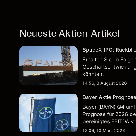
Neueste Aktien-Artikel
SpaceX-IPO: Rückbli
Erhalten Sie im Folg
Geschäftsentwicklung
könnten.
14:56, 3 August 2026
Bayer Aktie Prognose
Bayer (BAYN) Q4 umfa
Prognose für 2026 deu
bereinigtes EBITDA vo
Vergangenheit ist kein
12:06, 13 März 2026