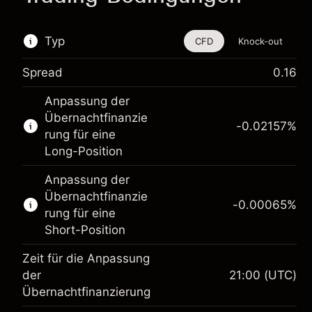
Typ
CFD
Knock-out
Spread
0.16
Dieses Finanzinstrument steht für das Traden
Anpassung der
über CFDs und Knock-outs zur Verfügung.
Übernachtfinanzie
-0.02157
%
Erfahren Sie mehr über:
rung für eine
Long-Position
CFDs
Knock-outs
Anpassung der
Übernachtfinanzie
-0.00065
%
rung für eine
Short-Position
Zeit für die Anpassung
der
21:00
(UTC)
Übernachtfinanzierung
Margin. Ihre Investition
$1,000.00