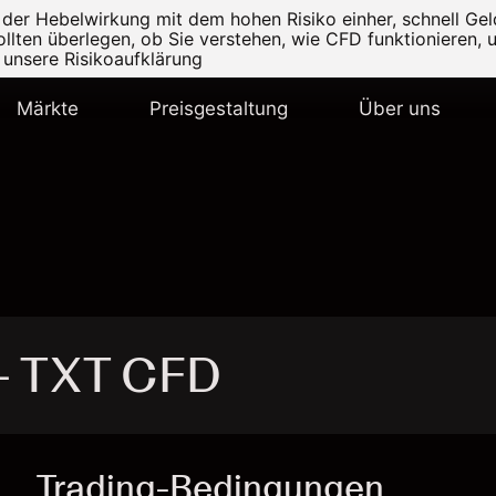
r Hebelwirkung mit dem hohen Risiko einher, schnell Geld
ollten überlegen, ob Sie verstehen, wie CFD funktionieren, 
e unsere
Risikoaufklärung
Märkte
Preisgestaltung
Über uns
 - TXT CFD
Trading-Bedingungen