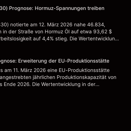
30) Prognose: Hormuz-Spannungen treiben
S30) notierte am 12. März 2026 nahe 46.834,
in der Straße von Hormuz Öl auf etwa 93,62 $
beitslosigkeit auf 4,4% stieg. Die Wertentwicklung
st kein verlässlicher Indikator für zukünftige
ognose: Erweiterung der EU-Produktionsstätte
s am 11. März 2026 eine EU-Produktionsstätte
 angestrebten jährlichen Produktionskapazität von
s Ende 2026. Die Wertentwicklung in der
 verlässlicher Indikator für zukünftige Ergebnisse.