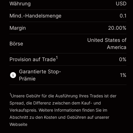
Anpassung der
Währung
USD
-0.021568
Übernachtfinanzierung
%
Mind.-Handelsmenge
Gebühren aus fremdfinanzierten
0.1
(-$1.08)
Positionswert
Margin. Ihre Investition
$1,000.00
Margin
20.00
%
Positionsgröße mit Hebelwirkung ~
$5,000.00
Anpassung der
Geld aus Hebelwirkung ~
$4,000.00
-0.000654
United States of
Übernachtfinanzierung
Börse
%
America
Gebühren aus fremdfinanzierten
(-$0.03)
Positionswert
Zur Plattform
1
Provision auf Trade
0%
Positionsgröße mit Hebelwirkung ~
$5,000.00
Geld aus Hebelwirkung ~
$4,000.00
Garantierte Stop-
1
%
Prämie
Zur Plattform
1
Unsere Gebühr für die Ausführung Ihres Trades ist der
Spread, die Differenz zwischen dem Kauf- und
Verkaufspreis. Weitere Informationen finden Sie im
Abschnitt zu den
Kosten und Gebühren
auf unserer
Kosten und Gebühren
Webseite