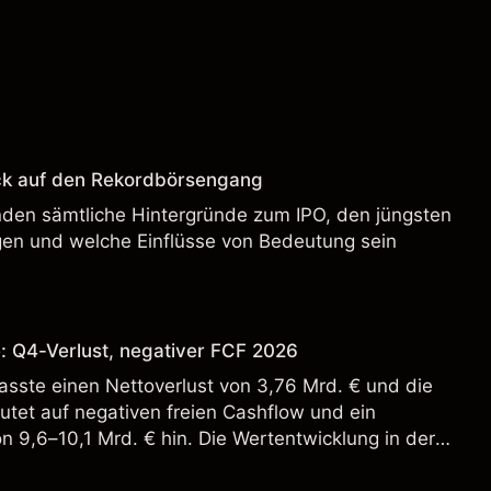
ck auf den Rekordbörsengang
enden sämtliche Hintergründe zum IPO, den jüngsten
en und welche Einflüsse von Bedeutung sein
: Q4-Verlust, negativer FCF 2026
sste einen Nettoverlust von 3,76 Mrd. € und die
tet auf negativen freien Cashflow und ein
n 9,6–10,1 Mrd. € hin. Die Wertentwicklung in der
 verlässlicher Indikator für zukünftige Ergebnisse.