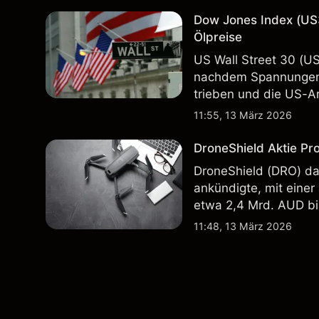
Dow Jones Index (US
Ölpreise
US Wall Street 30 (U
nachdem Spannungen 
trieben und die US-Ar
in der Vergangenheit i
11:55, 13 März 2026
Ergebnisse.
DroneShield Aktie Pr
DroneShield (DRO) da
ankündigte, mit einer
etwa 2,4 Mrd. AUD bi
Vergangenheit ist kein
11:48, 13 März 2026