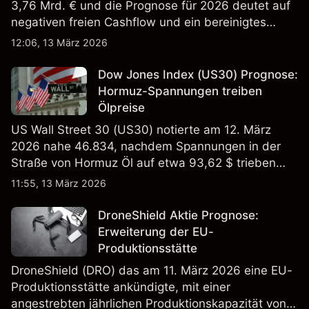
3,76 Mrd. € und die Prognose für 2026 deutet auf
negativen freien Cashflow und ein bereinigtes
EBITDA von 9,6–10,1 Mrd. € hin. Die
12:06, 13 März 2026
Wertentwicklung in der Vergangenheit ist kein
verlässlicher Indikator für zukünftige Ergebnisse.
Dow Jones Index (US30) Prognose:
Hormuz-Spannungen treiben
Ölpreise
US Wall Street 30 (US30) notierte am 12. März
2026 nahe 46.834, nachdem Spannungen in der
Straße von Hormuz Öl auf etwa 93,62 $ trieben
und die US-Arbeitslosigkeit auf 4,4% stieg. Die
11:55, 13 März 2026
Wertentwicklung in der Vergangenheit ist kein
verlässlicher Indikator für zukünftige Ergebnisse.
DroneShield Aktie Prognose:
Erweiterung der EU-
Produktionsstätte
DroneShield (DRO) das am 11. März 2026 eine EU-
Produktionsstätte ankündigte, mit einer
angestrebten jährlichen Produktionskapazität von