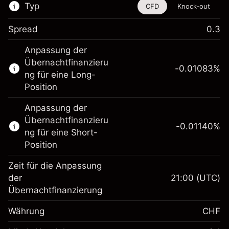
Typ
CFD
Knock-out
Spread
0.3
Dieses Finanzinstrument steht für das Traden
Anpassung der
über CFDs und Knock-outs zur Verfügung.
Übernachtfinanzieru
-0.01083
%
Erfahren Sie mehr über:
ng für eine Long-
Position
CFDs
Knock-outs
Anpassung der
Übernachtfinanzieru
-0.01140
%
ng für eine Short-
Position
Zeit für die Anpassung
Margin. Ihre Investition
CHF 1,000.00
der
21:00
(UTC)
Übernachtfinanzierung
Anpassung der
Übernachtfinanzierung
-0.010826
%
Währung
CHF
Gebühren aus
(-CHF 0.54)
fremdfinanzierten