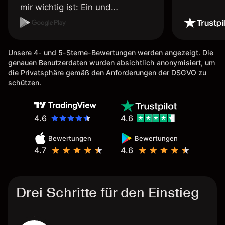
mir wichtig ist: Ein und
Auszahlungen per Kreditkarte
möglich. Auszahlungen immer
schnell und problemlos. Hedgen
Unsere 4- und 5-Sterne-Bewertungen werden angezeigt. Die
möglich. Berichte, Auszüge OK.
genauen Benutzerdaten wurden absichtlich anonymisiert, um
Eine Diagrammfunktion wie es
die Privatsphäre gemäß den Anforderungen der DSGVO zu
bei Naga ist wäre
schützen.
wünschenswert.
4.6
4.6
Bewertungen
Bewertungen
4.7
4.6
Drei Schritte für den Einstieg