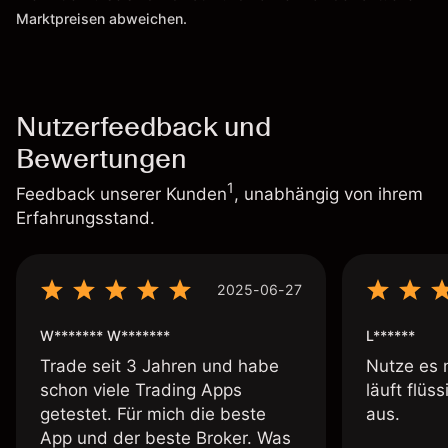
Marktpreisen abweichen.
Nutzerfeedback und
Bewertungen
1
Feedback unserer Kunden
, unabhängig von ihrem
Erfahrungsstand.
2025-06-27
W******* W*******
L******
Trade seit 3 Jahren und habe
Nutze es 
schon viele Trading Apps
läuft flüs
getestet. Für mich die beste
aus.
App und der beste Broker. Was