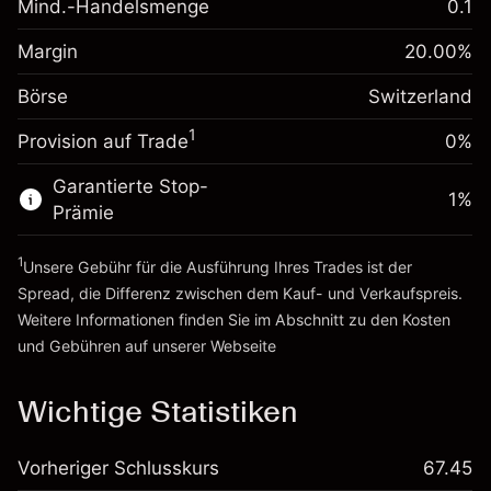
Mind.-Handelsmenge
0.1
Margin. Ihre Investition
CHF 1,000.00
Positionswert
Anpassung der
Positionsgröße mit Hebelwirkung
Margin
20.00
%
Übernachtfinanzierung
~
CHF 5,000.00
-0.011396
%
Gebühren aus
Börse
Switzerland
Geld aus Hebelwirkung ~
CHF 4,000.00
(-CHF 0.57)
fremdfinanzierten
1
Positionswert
Provision auf Trade
0%
Zur Plattform
Positionsgröße mit Hebelwirkung
Garantierte Stop-
~
CHF 5,000.00
1
%
Prämie
Geld aus Hebelwirkung ~
CHF 4,000.00
1
Unsere Gebühr für die Ausführung Ihres Trades ist der
Zur Plattform
Spread, die Differenz zwischen dem Kauf- und Verkaufspreis.
Weitere Informationen finden Sie im Abschnitt zu den
Kosten
und Gebühren
auf unserer Webseite
Kosten und Gebühren
Wichtige Statistiken
Vorheriger Schlusskurs
67.45