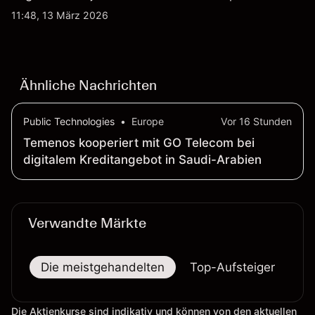
etwa 2,4 Mrd. AUD bis Ende 2026. Die
11:48, 13 März 2026
Wertentwicklung in der Vergangenheit ist kein
verlässlicher Indikator für zukünftige Ergebnisse.
Ähnliche Nachrichten
Public Technologies
•
Europe
Vor 16 Stunden
Temenos kooperiert mit GO Telecom bei
digitalem Kreditangebot in Saudi-Arabien
Verwandte Märkte
Die meistgehandelten
Top-Aufsteiger
To
Die Aktienkurse sind indikativ und können von den aktuellen