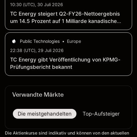
10:30 (UTC), 30 Juli 2026
TC Energy steigert Q2-FY26-Nettoergebnis
um 14.5 Prozent auf 1 Milliarde kanadische
Dollar; vergleichbares EBITDA (Non-GAAP)
klettert um 12 Prozent auf 2.9 Milliarden
Public Technologies
•
Europe
kanadische Dollar
22:38 (UTC), 29 Juli 2026
TC Energy gibt Veröffentlichung von KPMG-
Prüfungsbericht bekannt
Verwandte Märkte
Die meistgehandelten
Top-Aufsteiger
To
Die Aktienkurse sind indikativ und können von den aktuellen