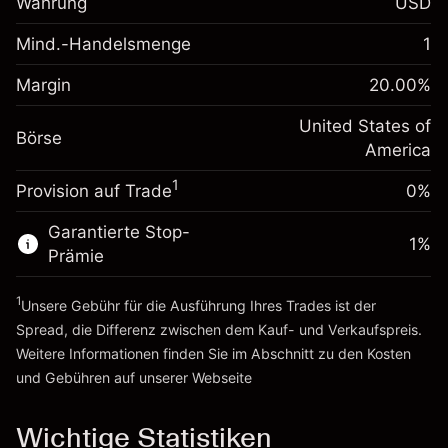
Währung
USD
%
Gebühren aus
fremdfinanzierten
(-$1.08)
Mind.-Handelsmenge
1
Margin. Ihre Investition
$1,000.00
Positionswert
Anpassung der
Positionsgröße mit Hebelwirkung
Margin
20.00
%
-0.000626
Übernachtfinanzierung
~
$5,000.00
%
Gebühren aus
United States of
Geld aus Hebelwirkung ~
$4,000.00
Börse
fremdfinanzierten
(-$0.03)
America
Positionswert
1
Provision auf Trade
0%
Zur Plattform
Positionsgröße mit Hebelwirkung
~
$5,000.00
Garantierte Stop-
Geld aus Hebelwirkung ~
$4,000.00
1
%
Prämie
1
Zur Plattform
Unsere Gebühr für die Ausführung Ihres Trades ist der
Spread, die Differenz zwischen dem Kauf- und Verkaufspreis.
Weitere Informationen finden Sie im Abschnitt zu den
Kosten
und Gebühren
auf unserer Webseite
Kosten und Gebühren
Wichtige Statistiken