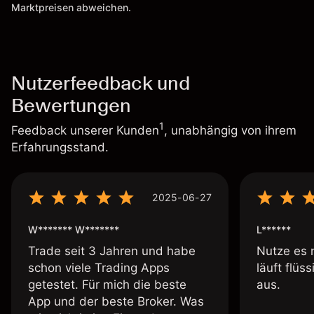
Marktpreisen abweichen.
Nutzerfeedback und
Bewertungen
1
Feedback unserer Kunden
, unabhängig von ihrem
Erfahrungsstand.
2025-06-27
W******* W*******
L******
Trade seit 3 Jahren und habe
Nutze es 
schon viele Trading Apps
läuft flüs
getestet. Für mich die beste
aus.
App und der beste Broker. Was