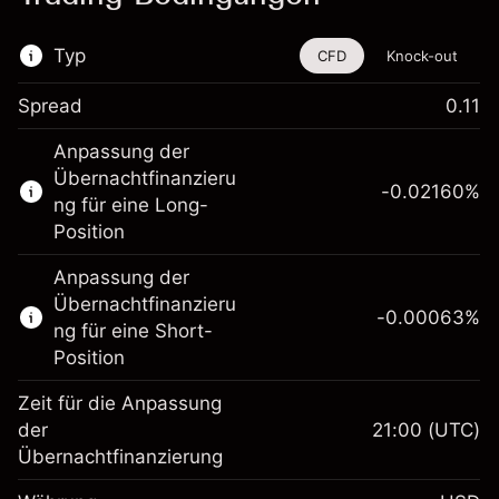
Typ
CFD
Knock-out
Spread
0.11
Dieses Finanzinstrument steht für das Traden
Anpassung der
über CFDs und Knock-outs zur Verfügung.
Übernachtfinanzieru
-0.02160
%
Erfahren Sie mehr über:
ng für eine Long-
Position
CFDs
Knock-outs
Anpassung der
Übernachtfinanzieru
-0.00063
%
ng für eine Short-
Position
Zeit für die Anpassung
Margin. Ihre Investition
$1,000.00
der
21:00
(UTC)
Übernachtfinanzierung
Anpassung der
-0.021596
Übernachtfinanzierung