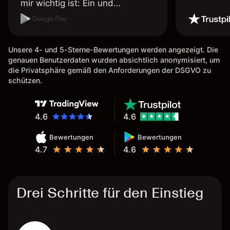
mir wichtig ist: Ein und
Auszahlungen per Kreditkarte
möglich. Auszahlungen immer
schnell und problemlos. Hedgen
Unsere 4- und 5-Sterne-Bewertungen werden angezeigt. Die
möglich. Berichte, Auszüge OK.
genauen Benutzerdaten wurden absichtlich anonymisiert, um
Eine Diagrammfunktion wie es
die Privatsphäre gemäß den Anforderungen der DSGVO zu
bei Naga ist wäre
schützen.
wünschenswert.
4.6
4.6
Bewertungen
Bewertungen
4.7
4.6
Drei Schritte für den Einstieg