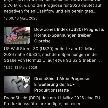
3,76 Mrd. € und die Prognose für 2026 deutet auf
negativen freien Cashflow und ein bereinigtes
EBITDA von 9,6–10,1 Mrd. € hin. Die
12:06, 13 März 2026
Wertentwicklung in der Vergangenheit ist kein
verlässlicher Indikator für zukünftige Ergebnisse.
Dow Jones Index (US30) Prognose:
Hormuz-Spannungen treiben
Ölpreise
US Wall Street 30 (US30) notierte am 12. März
2026 nahe 46.834, nachdem Spannungen in der
Straße von Hormuz Öl auf etwa 93,62 $ trieben
und die US-Arbeitslosigkeit auf 4,4% stieg. Die
11:55, 13 März 2026
Wertentwicklung in der Vergangenheit ist kein
verlässlicher Indikator für zukünftige Ergebnisse.
DroneShield Aktie Prognose:
Erweiterung der EU-
Produktionsstätte
DroneShield (DRO) das am 11. März 2026 eine EU-
Produktionsstätte ankündigte, mit einer