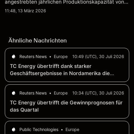
angestrebten jährlichen Produktionskapazität von
etwa 2,4 Mrd. AUD bis Ende 2026. Die
11:48, 13 März 2026
Wertentwicklung in der Vergangenheit ist kein
verlässlicher Indikator für zukünftige Ergebnisse.
Ähnliche Nachrichten
Reuters News
•
Europe
10:49 (UTC), 30 Juli 2026
TC Energy übertrifft dank starker
Geschäftsergebnisse in Nordamerika die
Quartalsgewinnprognosen
Reuters News
•
Europe
10:34 (UTC), 30 Juli 2026
TC Energy übertrifft die Gewinnprognosen für
das Quartal
Public Technologies
•
Europe