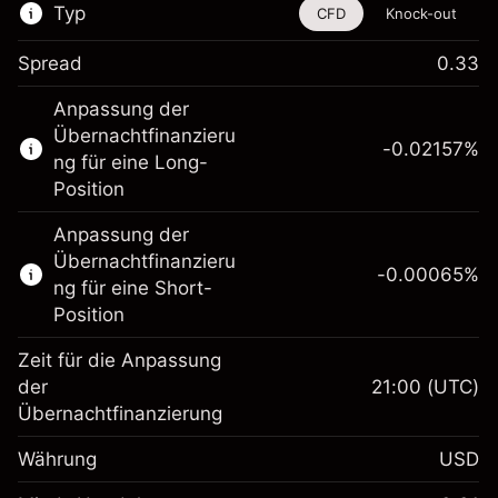
Typ
CFD
Knock-out
Spread
0.33
Dieses Finanzinstrument steht für das Traden
Anpassung der
über CFDs und Knock-outs zur Verfügung.
Übernachtfinanzieru
-0.02157
%
Erfahren Sie mehr über:
ng für eine Long-
Position
CFDs
Knock-outs
Anpassung der
Übernachtfinanzieru
-0.00065
%
ng für eine Short-
Position
Zeit für die Anpassung
Margin. Ihre Investition
$1,000.00
der
21:00
(UTC)
Übernachtfinanzierung
Anpassung der
-0.021568
Übernachtfinanzierung
Währung
USD
%
Gebühren aus
fremdfinanzierten
(-$1.08)