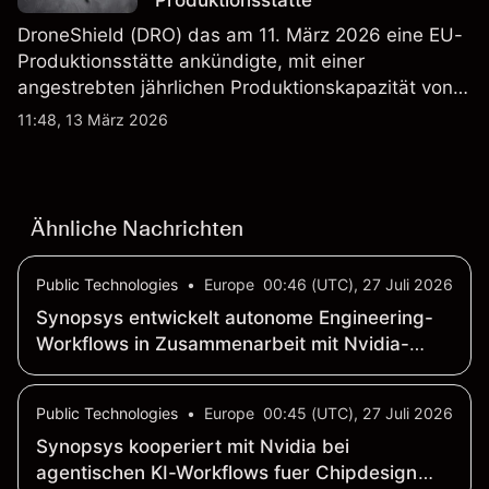
Produktionsstätte
DroneShield (DRO) das am 11. März 2026 eine EU-
Produktionsstätte ankündigte, mit einer
angestrebten jährlichen Produktionskapazität von
etwa 2,4 Mrd. AUD bis Ende 2026. Die
11:48, 13 März 2026
Wertentwicklung in der Vergangenheit ist kein
verlässlicher Indikator für zukünftige Ergebnisse.
Ähnliche Nachrichten
Public Technologies
•
Europe
00:46 (UTC), 27 Juli 2026
Synopsys entwickelt autonome Engineering-
Workflows in Zusammenarbeit mit Nvidia-
Technologie
Public Technologies
•
Europe
00:45 (UTC), 27 Juli 2026
Synopsys kooperiert mit Nvidia bei
agentischen KI-Workflows fuer Chipdesign