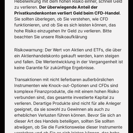
Hebelwirkung mit dem hohen Risiko einher, schnell Geld
zu verlieren.
Der überwiegende Anteil der
Privatkundenkonten verliert Geld beim CFD-Handel
.
Sie sollten überlegen, ob Sie verstehen, wie CFD
funktionieren, und ob Sie es sich leisten können, das
hohe Risiko einzugehen Ihr Geld zu verlieren. Bitte
beachten Sie unsere
Risikoaufklärung
Risikowarnung: Der Wert von Aktien und ETFs, die über
ein Aktienhandelskonto gekauft werden, kann steigen
und fallen. Die Wertentwicklung in der Vergangenheit ist
keine Garantie für zukünftige Ergebnisse.
Transaktionen mit nicht lieferbaren außerbörslichen
Instrumenten wie Knock-out-Optionen und CFDs sind
komplexe Finanzprodukte, die mit einem hohen Risiko
verbunden sind, das gesamte investierte Kapital zu
verlieren. Derartige Produkte sind nicht für alle Anleger
geeignet, da sie sowohl zu Gewinnen als auch zu
erheblichen Verlusten führen können. Bevor Sie sich an
dieser Art des Handels beteiligen, sollten Sie sollten
abwägen, ob Sie die Funktionsweise dieser Instrumente
verstehen und ob Sie es sich leisten können, das hohe