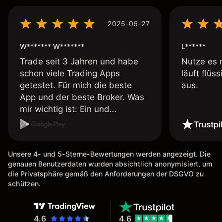
2025-06-27
W******* W*******
L******
Trade seit 3 Jahren und habe
Nutze es 
schon viele Trading Apps
läuft flüs
getestet. Für mich die beste
aus.
App und der beste Broker. Was
mir wichtig ist: Ein und
Auszahlungen per Kreditkarte
möglich. Auszahlungen immer
schnell und problemlos. Hedgen
Unsere 4- und 5-Sterne-Bewertungen werden angezeigt. Die
möglich. Berichte, Auszüge OK.
genauen Benutzerdaten wurden absichtlich anonymisiert, um
Eine Diagrammfunktion wie es
die Privatsphäre gemäß den Anforderungen der DSGVO zu
bei Naga ist wäre
schützen.
wünschenswert.
4.6
4.6