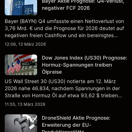
Bayer Aktie Prognose: Q4-Verlust,
negativer FCF 2026
Bayer (BAYN) Q4 umfasste einen Nettoverlust von
3,76 Mrd. € und die Prognose für 2026 deutet auf
negativen freien Cashflow und ein bereinigtes
EBITDA von 9,6–10,1 Mrd. € hin. Die
12:06, 13 März 2026
Wertentwicklung in der Vergangenheit ist kein
verlässlicher Indikator für zukünftige Ergebnisse.
Dow Jones Index (US30) Prognose:
Hormuz-Spannungen treiben
Ölpreise
US Wall Street 30 (US30) notierte am 12. März
2026 nahe 46.834, nachdem Spannungen in der
Straße von Hormuz Öl auf etwa 93,62 $ trieben
und die US-Arbeitslosigkeit auf 4,4% stieg. Die
11:55, 13 März 2026
Wertentwicklung in der Vergangenheit ist kein
verlässlicher Indikator für zukünftige Ergebnisse.
DroneShield Aktie Prognose:
Erweiterung der EU-