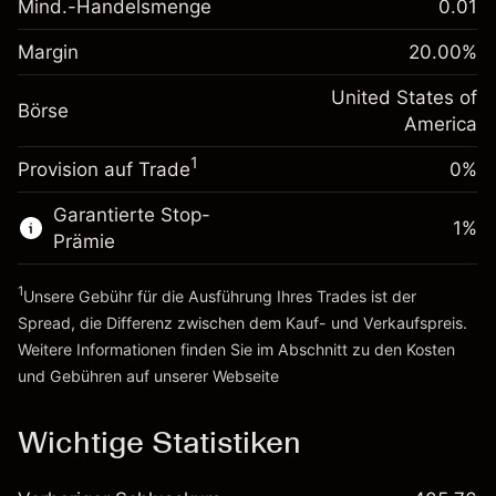
Mind.-Handelsmenge
0.01
Margin. Ihre Investition
$1,000.00
Positionswert
Anpassung der
Positionsgröße mit Hebelwirkung
Margin
20.00
%
-0.000654
Übernachtfinanzierung
~
$5,000.00
%
Gebühren aus
United States of
Geld aus Hebelwirkung ~
$4,000.00
Börse
fremdfinanzierten
(-$0.03)
America
Positionswert
1
Provision auf Trade
0%
Zur Plattform
Positionsgröße mit Hebelwirkung
~
$5,000.00
Garantierte Stop-
Geld aus Hebelwirkung ~
$4,000.00
1
%
Prämie
1
Zur Plattform
Unsere Gebühr für die Ausführung Ihres Trades ist der
Spread, die Differenz zwischen dem Kauf- und Verkaufspreis.
Weitere Informationen finden Sie im Abschnitt zu den
Kosten
und Gebühren
auf unserer Webseite
Kosten und Gebühren
Wichtige Statistiken