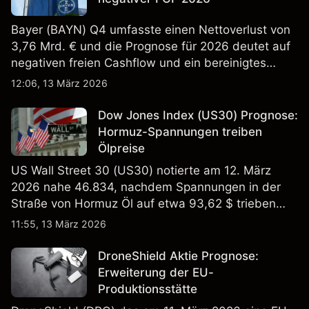
Bayer (BAYN) Q4 umfasste einen Nettoverlust von
3,76 Mrd. € und die Prognose für 2026 deutet auf
negativen freien Cashflow und ein bereinigtes
EBITDA von 9,6–10,1 Mrd. € hin. Die
12:06, 13 März 2026
Wertentwicklung in der Vergangenheit ist kein
verlässlicher Indikator für zukünftige Ergebnisse.
Dow Jones Index (US30) Prognose:
Hormuz-Spannungen treiben
Ölpreise
US Wall Street 30 (US30) notierte am 12. März
2026 nahe 46.834, nachdem Spannungen in der
Straße von Hormuz Öl auf etwa 93,62 $ trieben
und die US-Arbeitslosigkeit auf 4,4% stieg. Die
11:55, 13 März 2026
Wertentwicklung in der Vergangenheit ist kein
verlässlicher Indikator für zukünftige Ergebnisse.
DroneShield Aktie Prognose:
Erweiterung der EU-
Produktionsstätte