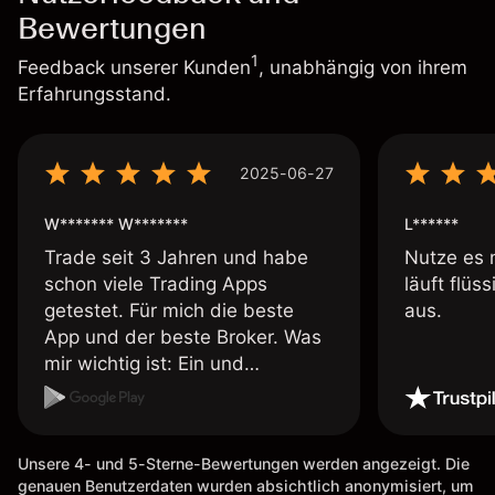
Bewertungen
1
Feedback unserer Kunden
, unabhängig von ihrem
Erfahrungsstand.
2025-06-27
W******* W*******
L******
Trade seit 3 Jahren und habe
Nutze es 
schon viele Trading Apps
läuft flüs
getestet. Für mich die beste
aus.
App und der beste Broker. Was
mir wichtig ist: Ein und
Auszahlungen per Kreditkarte
möglich. Auszahlungen immer
schnell und problemlos. Hedgen
Unsere 4- und 5-Sterne-Bewertungen werden angezeigt. Die
möglich. Berichte, Auszüge OK.
genauen Benutzerdaten wurden absichtlich anonymisiert, um