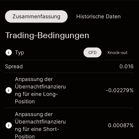
Zusammenfassung
Historische Daten
Trading-Bedingungen
Typ
CFD
Knock-out
Spread
0.016
Dieses Finanzinstrument steht für das Traden
Anpassung der
über CFDs und Knock-outs zur Verfügung.
Übernachtfinanzieru
-0.02279
%
Erfahren Sie mehr über:
ng für eine Long-
Position
CFDs
Knock-outs
Anpassung der
Übernachtfinanzieru
0.00087
%
ng für eine Short-
Position