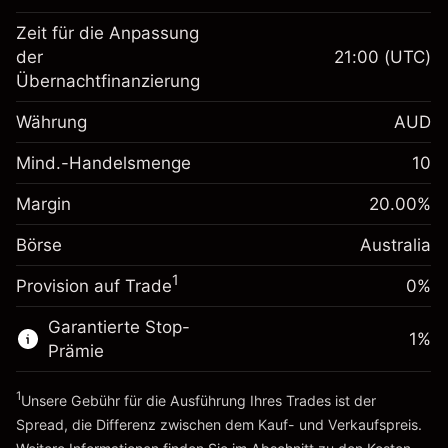
Zeit für die Anpassung
Margin. Ihre Investition
A$1,000.00
der
21:00
(UTC)
Übernachtfinanzierung
Anpassung der
-0.022788
Übernachtfinanzierung
Währung
AUD
%
Gebühren aus
fremdfinanzierten
(-A$1.14)
Mind.-Handelsmenge
10
Margin. Ihre Investition
A$1,000.00
Positionswert
Anpassung der
Positionsgröße mit Hebelwirkung
Margin
20.00
%
Übernachtfinanzierung
~
A$5,000.00
0.00087
%
Gebühren aus
Börse
Australia
Geld aus Hebelwirkung ~
A$4,000.00
(A$0.04)
fremdfinanzierten
1
Positionswert
Provision auf Trade
0%
Zur Plattform
Positionsgröße mit Hebelwirkung
Garantierte Stop-
~
A$5,000.00
1
%
Prämie
Geld aus Hebelwirkung ~
A$4,000.00
1
Unsere Gebühr für die Ausführung Ihres Trades ist der
Zur Plattform
Spread, die Differenz zwischen dem Kauf- und Verkaufspreis.