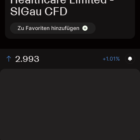
SIGau CFD
Zu Favoriten hinzufügen
2.993
+1.01%
The chart shows the SIGau stock price data over the
last 1 day, with a current price of 2.993, a high of
2.977, and a low of 2.967.