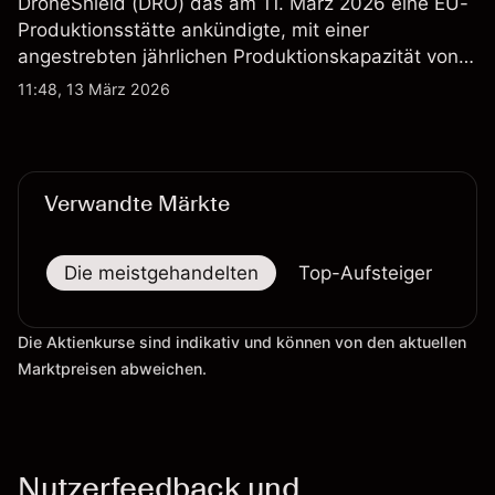
DroneShield (DRO) das am 11. März 2026 eine EU-
Produktionsstätte ankündigte, mit einer
angestrebten jährlichen Produktionskapazität von
etwa 2,4 Mrd. AUD bis Ende 2026. Die
11:48, 13 März 2026
Wertentwicklung in der Vergangenheit ist kein
verlässlicher Indikator für zukünftige Ergebnisse.
Verwandte Märkte
Die meistgehandelten
Top-Aufsteiger
To
Die Aktienkurse sind indikativ und können von den aktuellen
Marktpreisen abweichen.
Nutzerfeedback und