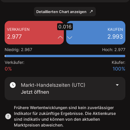
Detaillierten Chart anzeigen
0.016
VERKAUFEN
KAUFEN
2.977
2.993
Niedrig
:
2.967
Hoch
:
2.977
Verkäufer:
Käufer:
0%
100%
Markt-Handelszeiten (UTC)
Jetzt öffnen
Frühere Wertentwicklungen sind kein zuverlässiger
Indikator für zukünftige Ergebnisse. Die Aktienkurse
sind indikativ und können von den aktuellen
Marktpreisen abweichen.