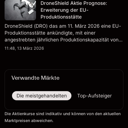
verlässlicher Indikator für zukünftige Ergebnisse.
DroneShield Aktie Prognose:
Erweiterung der EU-
Produktionsstätte
DroneShield (DRO) das am 11. März 2026 eine EU-
Produktionsstätte ankündigte, mit einer
angestrebten jährlichen Produktionskapazität von
etwa 2,4 Mrd. AUD bis Ende 2026. Die
11:48, 13 März 2026
Wertentwicklung in der Vergangenheit ist kein
verlässlicher Indikator für zukünftige Ergebnisse.
Verwandte Märkte
Die meistgehandelten
Top-Aufsteiger
To
Die Aktienkurse sind indikativ und können von den aktuellen
Marktpreisen abweichen.