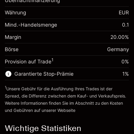
Übernachtfinanzierung
Margin. Ihre Investition
€1,000.00
Währung
EUR
Anpassung der
-0.017307
Übernachtfinanzierung
Mind.-Handelsmenge
0.1
%
Gebühren aus
Margin. Ihre Investition
€1,000.00
fremdfinanzierten
(-€0.87)
Margin
20.00
%
Positionswert
Anpassung der
-0.004915
Börse
Übernachtfinanzierung
Germany
Positionsgröße mit Hebelwirkung
%
Gebühren aus
~
€5,000.00
1
Provision auf Trade
0%
fremdfinanzierten
(-€0.25)
Geld aus Hebelwirkung ~
€4,000.00
Positionswert
Garantierte Stop-Prämie
1
%
Positionsgröße mit Hebelwirkung
Zur Plattform
~
€5,000.00
1
Unsere Gebühr für die Ausführung Ihres Trades ist der
Geld aus Hebelwirkung ~
€4,000.00
Spread, die Differenz zwischen dem Kauf- und Verkaufspreis.
Weitere Informationen finden Sie im Abschnitt zu den
Kosten
Zur Plattform
und Gebühren
auf unserer Webseite
Kosten und Gebühren
Wichtige Statistiken