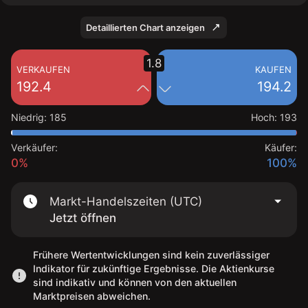
Detaillierten Chart anzeigen
1.8
VERKAUFEN
KAUFEN
192.4
194.2
Niedrig
:
185
Hoch
:
193
Verkäufer:
Käufer:
0%
100%
Markt-Handelszeiten (UTC)
Jetzt öffnen
Frühere Wertentwicklungen sind kein zuverlässiger
Indikator für zukünftige Ergebnisse. Die Aktienkurse
sind indikativ und können von den aktuellen
Marktpreisen abweichen.