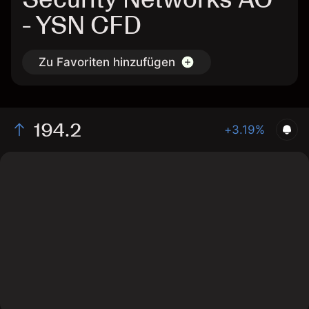
- YSN CFD
Zu Favoriten hinzufügen
194.2
+3.19%
The chart shows the YSN stock price data over the last
1 day, with a current price of 194.2, a high of 193, and
a low of 185.