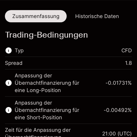
Zusammenfassung
Historische Daten
Trading-Bedingungen
Typ
CFD
Spread
1.8
Dieser Finanzmarkt steht für das CFD-
Anpassung der
Trading zur Verfügung.
Übernachtfinanzierung für
-0.01731
%
Erfahren Sie mehr über:
eine Long-Position
CFDs
Anpassung der
Übernachtfinanzierung für
-0.00492
%
eine Short-Position
Zeit für die Anpassung der
21:00
(UTC)