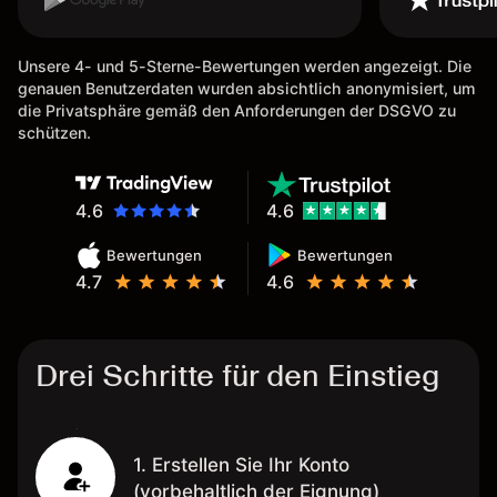
möglich. Auszahlungen immer
schnell und problemlos. Hedgen
Unsere 4- und 5-Sterne-Bewertungen werden angezeigt. Die
möglich. Berichte, Auszüge OK.
genauen Benutzerdaten wurden absichtlich anonymisiert, um
Eine Diagrammfunktion wie es
die Privatsphäre gemäß den Anforderungen der DSGVO zu
bei Naga ist wäre
schützen.
wünschenswert.
4.6
4.6
Bewertungen
Bewertungen
4.7
4.6
Drei Schritte für den Einstieg
1. Erstellen Sie Ihr Konto
(vorbehaltlich der Eignung)