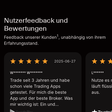
Nutzerfeedback und
Bewertungen
1
Feedback unserer Kunden
, unabhängig von ihrem
Erfahrungsstand.
2025-06-27
W******* W*******
L******
Trade seit 3 Jahren und habe
Nutze es 
schon viele Trading Apps
läuft flüs
getestet. Für mich die beste
aus.
App und der beste Broker. Was
mir wichtig ist: Ein und
Auszahlungen per Kreditkarte