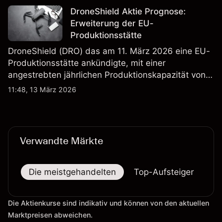
verlässlicher Indikator für zukünftige Ergebnisse.
DroneShield Aktie Prognose:
Erweiterung der EU-
Produktionsstätte
DroneShield (DRO) das am 11. März 2026 eine EU-
Produktionsstätte ankündigte, mit einer
angestrebten jährlichen Produktionskapazität von
etwa 2,4 Mrd. AUD bis Ende 2026. Die
11:48, 13 März 2026
Wertentwicklung in der Vergangenheit ist kein
verlässlicher Indikator für zukünftige Ergebnisse.
Verwandte Märkte
Die meistgehandelten
Top-Aufsteiger
To
Die Aktienkurse sind indikativ und können von den aktuellen
Marktpreisen abweichen.