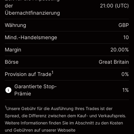
Margin. Ihre Investition
£1,000.00
der
21:00
(UTC)
Übernachtfinanzierung
Anpassung der
-0.021272
Übernachtfinanzierung
Währung
GBP
%
Gebühren aus
fremdfinanzierten
(-£1.06)
Mind.-Handelsmenge
10
Margin. Ihre Investition
£1,000.00
Positionswert
Anpassung der
Positionsgröße mit Hebelwirkung
Margin
20.00
%
-0.000646
Übernachtfinanzierung
~
£5,000.00
%
Gebühren aus
Börse
Great Britain
Geld aus Hebelwirkung ~
£4,000.00
fremdfinanzierten
(-£0.03)
1
Positionswert
Provision auf Trade
0%
Zur Plattform
Positionsgröße mit Hebelwirkung
Garantierte Stop-
~
£5,000.00
1
%
Prämie
Geld aus Hebelwirkung ~
£4,000.00
1
Unsere Gebühr für die Ausführung Ihres Trades ist der
Zur Plattform
Spread, die Differenz zwischen dem Kauf- und Verkaufspreis.
Weitere Informationen finden Sie im Abschnitt zu den
Kosten
und Gebühren
auf unserer Webseite