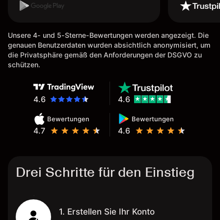
Auszahlungen per Kreditkarte
möglich. Auszahlungen immer
schnell und problemlos. Hedgen
Unsere 4- und 5-Sterne-Bewertungen werden angezeigt. Die
möglich. Berichte, Auszüge OK.
genauen Benutzerdaten wurden absichtlich anonymisiert, um
Eine Diagrammfunktion wie es
die Privatsphäre gemäß den Anforderungen der DSGVO zu
bei Naga ist wäre
schützen.
wünschenswert.
4.6
4.6
Bewertungen
Bewertungen
4.7
4.6
Drei Schritte für den Einstieg
1. Erstellen Sie Ihr Konto