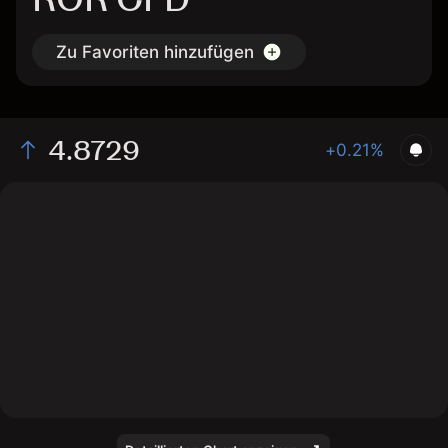
Zu Favoriten hinzufügen
4.8729
+0.21%
The chart shows the ROR stock price data over the last
1 day, with a current price of 4.8729, a high of 4.8631,
and a low of 4.8611.