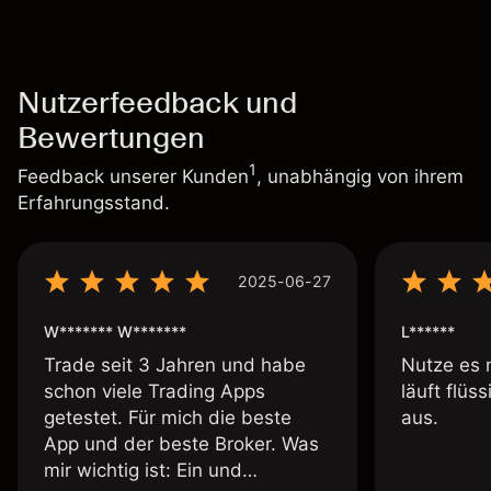
Nutzerfeedback und
Bewertungen
1
Feedback unserer Kunden
, unabhängig von ihrem
Erfahrungsstand.
2025-06-27
W******* W*******
L******
Trade seit 3 Jahren und habe
Nutze es 
schon viele Trading Apps
läuft flüs
getestet. Für mich die beste
aus.
App und der beste Broker. Was
mir wichtig ist: Ein und