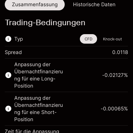
Zusammenfassung
Historische Daten
Trading-Bedingungen
Typ
CFD
Knock-out
Spread
0.0118
Dieses Finanzinstrument steht für das Traden
Anpassung der
über CFDs und Knock-outs zur Verfügung.
Übernachtfinanzieru
-0.02127
%
Erfahren Sie mehr über:
ng für eine Long-
Position
CFDs
Knock-outs
Anpassung der
Übernachtfinanzieru
-0.00065
%
ng für eine Short-
Position
Zeit für die Anpassung