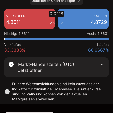
Detaillierten Chart anzeigen
0.0118
VERKAUFEN
KAUFEN
4.8611
4.8729
Niedrig
:
4.8611
Hoch
:
4.8631
Verkäufer:
Käufer:
33.3333%
66.6667%
Markt-Handelszeiten (UTC)
Jetzt öffnen
Frühere Wertentwicklungen sind kein zuverlässiger
Indikator für zukünftige Ergebnisse. Die Aktienkurse
sind indikativ und können von den aktuellen
Marktpreisen abweichen.