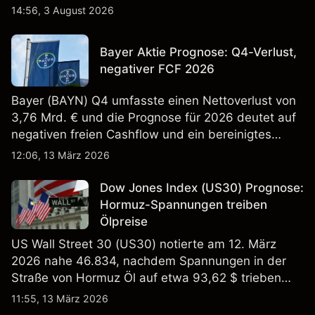
14:56, 3 August 2026
Bayer Aktie Prognose: Q4-Verlust,
negativer FCF 2026
Bayer (BAYN) Q4 umfasste einen Nettoverlust von
3,76 Mrd. € und die Prognose für 2026 deutet auf
negativen freien Cashflow und ein bereinigtes
EBITDA von 9,6–10,1 Mrd. € hin. Die
12:06, 13 März 2026
Wertentwicklung in der Vergangenheit ist kein
verlässlicher Indikator für zukünftige Ergebnisse.
Dow Jones Index (US30) Prognose:
Hormuz-Spannungen treiben
Ölpreise
US Wall Street 30 (US30) notierte am 12. März
2026 nahe 46.834, nachdem Spannungen in der
Straße von Hormuz Öl auf etwa 93,62 $ trieben
und die US-Arbeitslosigkeit auf 4,4% stieg. Die
11:55, 13 März 2026
Wertentwicklung in der Vergangenheit ist kein