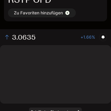
Zu Favoriten hinzufügen
3.0635
+1.66%
The chart shows the RSTP stock price data over the
last 1 day, with a current price of 3.0635, a high of
3.0265, and a low of 2.957.