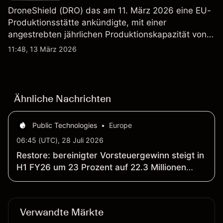
DroneShield (DRO) das am 11. März 2026 eine EU-
Produktionsstätte ankündigte, mit einer
angestrebten jährlichen Produktionskapazität von
etwa 2,4 Mrd. AUD bis Ende 2026. Die
11:48, 13 März 2026
Wertentwicklung in der Vergangenheit ist kein
verlässlicher Indikator für zukünftige Ergebnisse.
Ähnliche Nachrichten
Public Technologies
•
Europe
06:45 (UTC), 28 Juli 2026
Restore: bereinigter Vorsteuergewinn steigt in
H1 FY26 um 23 Prozent auf 22.3 Millionen
Pfund; Umsatz klettert um 21 Prozent auf
175.4 Millionen Pfund
Verwandte Märkte