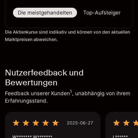
Die meistgehandelten
Top-Aufsteiger
To
Die Aktienkurse sind indikativ und können von den aktuellen
Marktpreisen abweichen.
Nutzerfeedback und
Bewertungen
1
Feedback unserer Kunden
, unabhängig von ihrem
Erfahrungsstand.
2025-06-27
W******* W*******
L******