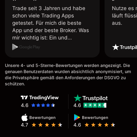
Trade seit 3 Jahren und habe
Nutze es 
schon viele Trading Apps
läuft flüs
getestet. Für mich die beste
aus.
App und der beste Broker. Was
mir wichtig ist: Ein und
Auszahlungen per Kreditkarte
möglich. Auszahlungen immer
schnell und problemlos. Hedgen
Unsere 4- und 5-Sterne-Bewertungen werden angezeigt. Die
möglich. Berichte, Auszüge OK.
genauen Benutzerdaten wurden absichtlich anonymisiert, um
Eine Diagrammfunktion wie es
die Privatsphäre gemäß den Anforderungen der DSGVO zu
bei Naga ist wäre
schützen.
wünschenswert.
4.6
4.6
Bewertungen
Bewertungen
4.7
4.6