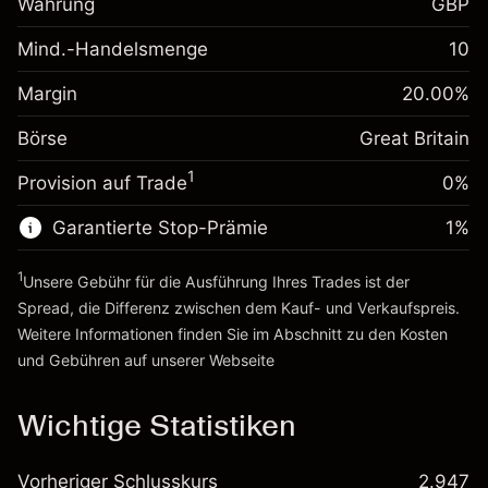
Währung
GBP
Anpassung der
-0.021271
Übernachtfinanzierung
Mind.-Handelsmenge
10
%
Gebühren aus
Margin. Ihre Investition
£1,000.00
fremdfinanzierten
(-£1.06)
Margin
20.00
%
Positionswert
Anpassung der
-0.000647
Börse
Übernachtfinanzierung
Great Britain
Positionsgröße mit Hebelwirkung
%
Gebühren aus
~
£5,000.00
1
Provision auf Trade
0%
fremdfinanzierten
(-£0.03)
Geld aus Hebelwirkung ~
£4,000.00
Positionswert
Garantierte Stop-Prämie
1
%
Positionsgröße mit Hebelwirkung
Zur Plattform
~
£5,000.00
1
Unsere Gebühr für die Ausführung Ihres Trades ist der
Geld aus Hebelwirkung ~
£4,000.00
Spread, die Differenz zwischen dem Kauf- und Verkaufspreis.
Weitere Informationen finden Sie im Abschnitt zu den
Kosten
Zur Plattform
und Gebühren
auf unserer Webseite
Kosten und Gebühren
Wichtige Statistiken
Vorheriger Schlusskurs
2.947