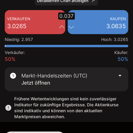
Detaillierten Chart anzeigen
0.037
VERKAUFEN
KAUFEN
3.0265
3.0635
Niedrig
:
2.957
Hoch
:
3.0265
Verkäufer:
Käufer:
50%
50%
Markt-Handelszeiten (UTC)
Jetzt öffnen
Frühere Wertentwicklungen sind kein zuverlässiger
Indikator für zukünftige Ergebnisse. Die Aktienkurse
sind indikativ und können von den aktuellen
Marktpreisen abweichen.