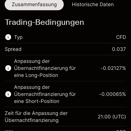
Zusammenfassung
Historische Daten
Trading-Bedingungen
Typ
CFD
Spread
0.037
Dieser Finanzmarkt steht für das CFD-
Anpassung der
Trading zur Verfügung.
Übernachtfinanzierung für
-0.02127
%
Erfahren Sie mehr über:
eine Long-Position
CFDs
Anpassung der
Übernachtfinanzierung für
-0.00065
%
eine Short-Position
Zeit für die Anpassung der
21:00
(UTC)
Übernachtfinanzierung
Margin. Ihre Investition
£1,000.00