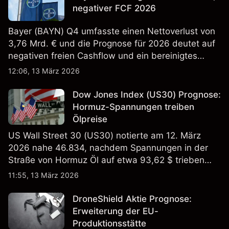
negativer FCF 2026
Bayer (BAYN) Q4 umfasste einen Nettoverlust von
3,76 Mrd. € und die Prognose für 2026 deutet auf
negativen freien Cashflow und ein bereinigtes
EBITDA von 9,6–10,1 Mrd. € hin. Die
12:06, 13 März 2026
Wertentwicklung in der Vergangenheit ist kein
verlässlicher Indikator für zukünftige Ergebnisse.
Dow Jones Index (US30) Prognose:
Hormuz-Spannungen treiben
Ölpreise
US Wall Street 30 (US30) notierte am 12. März
2026 nahe 46.834, nachdem Spannungen in der
Straße von Hormuz Öl auf etwa 93,62 $ trieben
und die US-Arbeitslosigkeit auf 4,4% stieg. Die
11:55, 13 März 2026
Wertentwicklung in der Vergangenheit ist kein
verlässlicher Indikator für zukünftige Ergebnisse.
DroneShield Aktie Prognose:
Erweiterung der EU-
Produktionsstätte