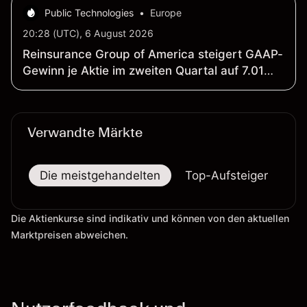
Public Technologies
•
Europe
20:28 (UTC), 6 August 2026
Reinsurance Group of America steigert GAAP-
Gewinn je Aktie im zweiten Quartal auf 7.01
US-Dollar; Nettoprämien steigen 7.7 Prozent
auf 4.47 Milliarden US-Dollar
Verwandte Märkte
Die meistgehandelten
Top-Aufsteiger
To
Die Aktienkurse sind indikativ und können von den aktuellen
Marktpreisen abweichen.