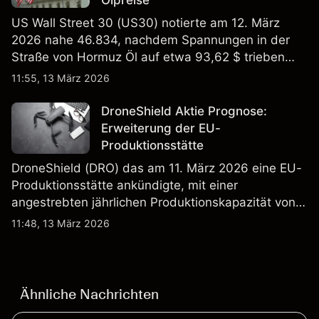
US Wall Street 30 (US30) notierte am 12. März
2026 nahe 46.834, nachdem Spannungen in der
Straße von Hormuz Öl auf etwa 93,62 $ trieben
und die US-Arbeitslosigkeit auf 4,4% stieg. Die
11:55, 13 März 2026
Wertentwicklung in der Vergangenheit ist kein
verlässlicher Indikator für zukünftige Ergebnisse.
DroneShield Aktie Prognose:
Erweiterung der EU-
Produktionsstätte
DroneShield (DRO) das am 11. März 2026 eine EU-
Produktionsstätte ankündigte, mit einer
angestrebten jährlichen Produktionskapazität von
etwa 2,4 Mrd. AUD bis Ende 2026. Die
11:48, 13 März 2026
Wertentwicklung in der Vergangenheit ist kein
verlässlicher Indikator für zukünftige Ergebnisse.
Ähnliche Nachrichten