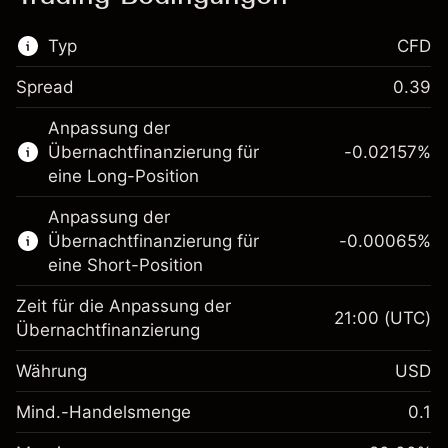
Typ
CFD
Spread
0.39
Dieser Finanzmarkt steht für das CFD-
Anpassung der
Trading zur Verfügung.
Übernachtfinanzierung für
-0.02157
%
Erfahren Sie mehr über:
eine Long-Position
CFDs
Anpassung der
Übernachtfinanzierung für
-0.00065
%
eine Short-Position
Zeit für die Anpassung der
21:00
(UTC)
Übernachtfinanzierung
Margin. Ihre Investition
$1,000.00
Währung
USD
Anpassung der
-0.021568
Übernachtfinanzierung
Mind.-Handelsmenge
0.1
%
Gebühren aus
Margin. Ihre Investition
$1,000.00
fremdfinanzierten
(-$1.08)