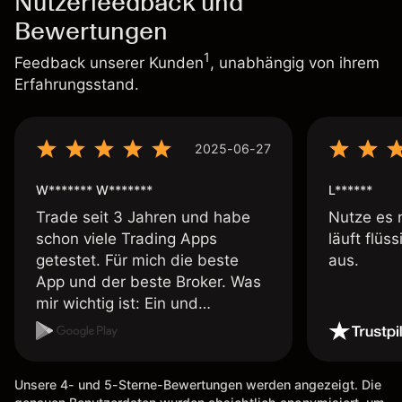
Nutzerfeedback und
Bewertungen
1
Feedback unserer Kunden
, unabhängig von ihrem
Erfahrungsstand.
2025-06-27
W******* W*******
L******
Trade seit 3 Jahren und habe
Nutze es 
schon viele Trading Apps
läuft flüs
getestet. Für mich die beste
aus.
App und der beste Broker. Was
mir wichtig ist: Ein und
Auszahlungen per Kreditkarte
möglich. Auszahlungen immer
schnell und problemlos. Hedgen
Unsere 4- und 5-Sterne-Bewertungen werden angezeigt. Die
möglich. Berichte, Auszüge OK.