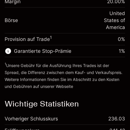
Margin
20.00
%
Positionswert
Anpassung der
-0.000654
Übernachtfinanzierung
United
Positionsgröße mit Hebelwirkung
%
Gebühren aus
Börse
States of
~
$5,000.00
fremdfinanzierten
(-$0.03)
America
Geld aus Hebelwirkung ~
$4,000.00
Positionswert
1
Provision auf Trade
0%
Positionsgröße mit Hebelwirkung
Zur Plattform
~
$5,000.00
Garantierte Stop-Prämie
1
%
Geld aus Hebelwirkung ~
$4,000.00
1
Unsere Gebühr für die Ausführung Ihres Trades ist der
Zur Plattform
Spread, die Differenz zwischen dem Kauf- und Verkaufspreis.
Weitere Informationen finden Sie im Abschnitt zu den
Kosten
und Gebühren
auf unserer Webseite
Kosten und Gebühren
Wichtige Statistiken
Vorheriger Schlusskurs
236.03