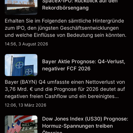
SpaceX-IPO: Rückblick auf den
Rekordbörsengang
Erhalten Sie im Folgenden sämtliche Hintergründe
zum IPO, den jüngsten Geschäftsentwicklungen
und welche Einflüsse von Bedeutung sein könnten.
14:56, 3 August 2026
Bayer Aktie Prognose: Q4-Verlust,
negativer FCF 2026
Bayer (BAYN) Q4 umfasste einen Nettoverlust von
3,76 Mrd. € und die Prognose für 2026 deutet auf
negativen freien Cashflow und ein bereinigtes
EBITDA von 9,6–10,1 Mrd. € hin. Die
12:06, 13 März 2026
Wertentwicklung in der Vergangenheit ist kein
verlässlicher Indikator für zukünftige Ergebnisse.
Dow Jones Index (US30) Prognose:
Hormuz-Spannungen treiben
Ölpreise