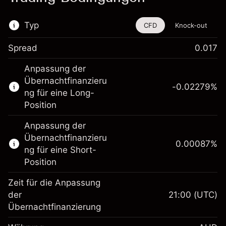
Typ
CFD
Knock-out
Spread
0.017
Dieses Finanzinstrument steht für das Traden
Anpassung der
über CFDs und Knock-outs zur Verfügung.
Übernachtfinanzieru
-0.02279
%
Erfahren Sie mehr über:
ng für eine Long-
Position
CFDs
Knock-outs
Anpassung der
Übernachtfinanzieru
0.00087
%
ng für eine Short-
Position
Zeit für die Anpassung
Margin. Ihre Investition
A$1,000.00
der
21:00
(UTC)
Übernachtfinanzierung
Anpassung der
-0.022788
Übernachtfinanzierung