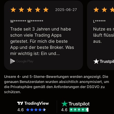
2025-06-27
W******* W*******
L******
Trade seit 3 Jahren und habe
Nutze es 
schon viele Trading Apps
läuft flüs
getestet. Für mich die beste
aus.
App und der beste Broker. Was
mir wichtig ist: Ein und
Auszahlungen per Kreditkarte
möglich. Auszahlungen immer
schnell und problemlos. Hedgen
Unsere 4- und 5-Sterne-Bewertungen werden angezeigt. Die
möglich. Berichte, Auszüge OK.
genauen Benutzerdaten wurden absichtlich anonymisiert, um
Eine Diagrammfunktion wie es
die Privatsphäre gemäß den Anforderungen der DSGVO zu
bei Naga ist wäre
schützen.
wünschenswert.
4.6
4.6