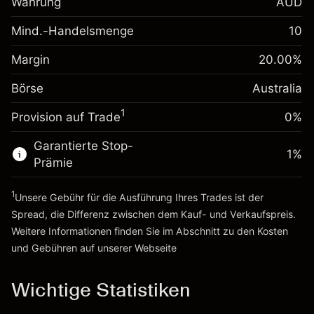
Währung
AUD
%
Gebühren aus
fremdfinanzierten
(-A$1.14)
Mind.-Handelsmenge
10
Margin. Ihre Investition
A$1,000.00
Positionswert
Anpassung der
Positionsgröße mit Hebelwirkung
Margin
20.00
%
Übernachtfinanzierung
~
A$5,000.00
0.00087
%
Gebühren aus
Börse
Australia
Geld aus Hebelwirkung ~
A$4,000.00
(A$0.04)
fremdfinanzierten
1
Positionswert
Provision auf Trade
0%
Zur Plattform
Positionsgröße mit Hebelwirkung
Garantierte Stop-
~
A$5,000.00
1
%
Prämie
Geld aus Hebelwirkung ~
A$4,000.00
1
Unsere Gebühr für die Ausführung Ihres Trades ist der
Zur Plattform
Spread, die Differenz zwischen dem Kauf- und Verkaufspreis.
Weitere Informationen finden Sie im Abschnitt zu den
Kosten
und Gebühren
auf unserer Webseite
Kosten und Gebühren
Wichtige Statistiken