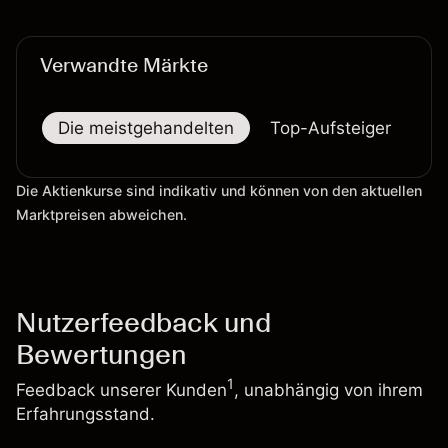
verlässlicher Indikator für zukünftige Ergebnisse.
Verwandte Märkte
Die meistgehandelten
Top-Aufsteiger
To
Die Aktienkurse sind indikativ und können von den aktuellen
Marktpreisen abweichen.
Nutzerfeedback und
Bewertungen
1
Feedback unserer Kunden
, unabhängig von ihrem
Erfahrungsstand.