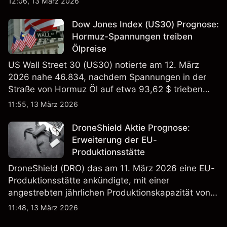
12:06, 13 März 2026
Wertentwicklung in der Vergangenheit ist kein
verlässlicher Indikator für zukünftige Ergebnisse.
Dow Jones Index (US30) Prognose:
Hormuz-Spannungen treiben
Ölpreise
US Wall Street 30 (US30) notierte am 12. März
2026 nahe 46.834, nachdem Spannungen in der
Straße von Hormuz Öl auf etwa 93,62 $ trieben
und die US-Arbeitslosigkeit auf 4,4% stieg. Die
11:55, 13 März 2026
Wertentwicklung in der Vergangenheit ist kein
verlässlicher Indikator für zukünftige Ergebnisse.
DroneShield Aktie Prognose:
Erweiterung der EU-
Produktionsstätte
DroneShield (DRO) das am 11. März 2026 eine EU-
Produktionsstätte ankündigte, mit einer
angestrebten jährlichen Produktionskapazität von
etwa 2,4 Mrd. AUD bis Ende 2026. Die
11:48, 13 März 2026
Wertentwicklung in der Vergangenheit ist kein