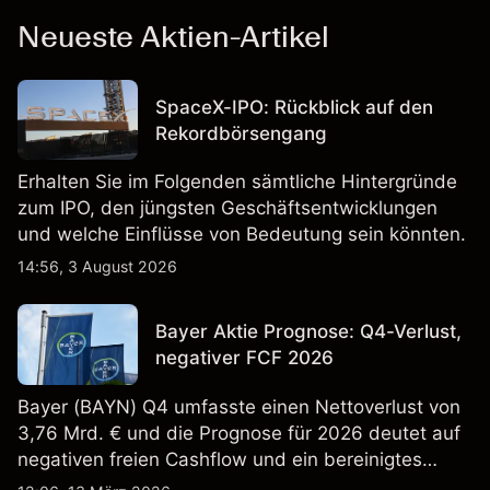
Neueste Aktien-Artikel
SpaceX-IPO: Rückblick auf den
Rekordbörsengang
Erhalten Sie im Folgenden sämtliche Hintergründe
zum IPO, den jüngsten Geschäftsentwicklungen
und welche Einflüsse von Bedeutung sein könnten.
14:56, 3 August 2026
Bayer Aktie Prognose: Q4-Verlust,
negativer FCF 2026
Bayer (BAYN) Q4 umfasste einen Nettoverlust von
3,76 Mrd. € und die Prognose für 2026 deutet auf
negativen freien Cashflow und ein bereinigtes
EBITDA von 9,6–10,1 Mrd. € hin. Die