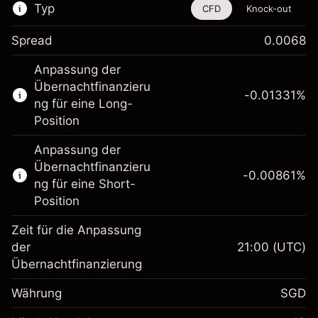
Typ
CFD
Knock-out
Spread
0.0068
Dieses Finanzinstrument steht für das Traden
Anpassung der
über CFDs und Knock-outs zur Verfügung.
Übernachtfinanzieru
-0.01331
%
Erfahren Sie mehr über:
ng für eine Long-
Position
CFDs
Knock-outs
Anpassung der
Übernachtfinanzieru
-0.00861
%
ng für eine Short-
Position
Zeit für die Anpassung
Margin. Ihre Investition
SGD 1,000.00
der
21:00
(UTC)
Übernachtfinanzierung
Anpassung der
Übernachtfinanzierung
-0.013311
%
Währung
SGD
Gebühren aus
(-SGD 0.67)
fremdfinanzierten