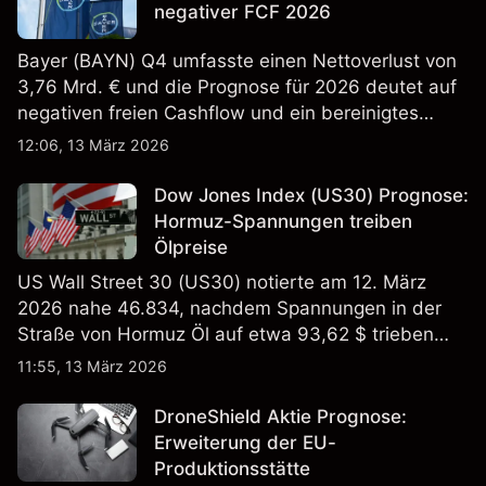
negativer FCF 2026
Bayer (BAYN) Q4 umfasste einen Nettoverlust von
3,76 Mrd. € und die Prognose für 2026 deutet auf
negativen freien Cashflow und ein bereinigtes
EBITDA von 9,6–10,1 Mrd. € hin. Die
12:06, 13 März 2026
Wertentwicklung in der Vergangenheit ist kein
verlässlicher Indikator für zukünftige Ergebnisse.
Dow Jones Index (US30) Prognose:
Hormuz-Spannungen treiben
Ölpreise
US Wall Street 30 (US30) notierte am 12. März
2026 nahe 46.834, nachdem Spannungen in der
Straße von Hormuz Öl auf etwa 93,62 $ trieben
und die US-Arbeitslosigkeit auf 4,4% stieg. Die
11:55, 13 März 2026
Wertentwicklung in der Vergangenheit ist kein
verlässlicher Indikator für zukünftige Ergebnisse.
DroneShield Aktie Prognose:
Erweiterung der EU-
Produktionsstätte