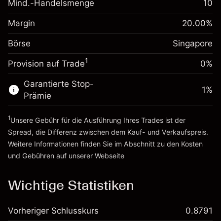
Mind.-Handelsmenge
10
Margin. Ihre Investition
SGD 1,000.00
Positionswert
Anpassung der
Positionsgröße mit Hebelwirkung
Margin
20.00
%
Übernachtfinanzierung
~
SGD 5,000.00
-0.008607
%
Gebühren aus
Börse
Singapore
Geld aus Hebelwirkung ~
SGD 4,000.00
(-SGD 0.43)
fremdfinanzierten
1
Positionswert
Provision auf Trade
0%
Zur Plattform
Positionsgröße mit Hebelwirkung
Garantierte Stop-
~
SGD 5,000.00
1
%
Prämie
Geld aus Hebelwirkung ~
SGD 4,000.00
1
Unsere Gebühr für die Ausführung Ihres Trades ist der
Zur Plattform
Spread, die Differenz zwischen dem Kauf- und Verkaufspreis.
Weitere Informationen finden Sie im Abschnitt zu den
Kosten
und Gebühren
auf unserer Webseite
Kosten und Gebühren
Wichtige Statistiken
Vorheriger Schlusskurs
0.8791