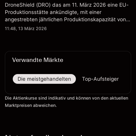
DroneShield (DRO) das am 11. März 2026 eine EU-
Produktionsstätte ankündigte, mit einer
angestrebten jährlichen Produktionskapazität von
etwa 2,4 Mrd. AUD bis Ende 2026. Die
11:48, 13 März 2026
Wertentwicklung in der Vergangenheit ist kein
verlässlicher Indikator für zukünftige Ergebnisse.
Verwandte Märkte
Die meistgehandelten
Top-Aufsteiger
To
Die Aktienkurse sind indikativ und können von den aktuellen
Marktpreisen abweichen.