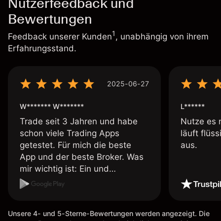
Nutzerfeedback und
Bewertungen
1
Feedback unserer Kunden
, unabhängig von ihrem
Erfahrungsstand.
2025-06-27
W******* W*******
L******
Trade seit 3 Jahren und habe
Nutze es 
schon viele Trading Apps
läuft flüs
getestet. Für mich die beste
aus.
App und der beste Broker. Was
mir wichtig ist: Ein und
Auszahlungen per Kreditkarte
möglich. Auszahlungen immer
schnell und problemlos. Hedgen
Unsere 4- und 5-Sterne-Bewertungen werden angezeigt. Die
möglich. Berichte, Auszüge OK.