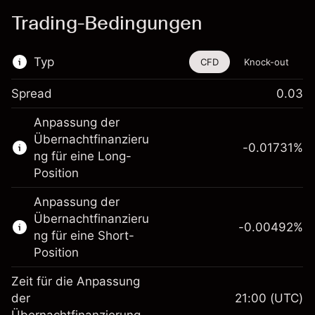
Trading-Bedingungen
Typ
CFD
Knock-out
Spread
0.03
Dieses Finanzinstrument steht für das Traden
Anpassung der
über CFDs und Knock-outs zur Verfügung.
Übernachtfinanzieru
-0.01731
%
Erfahren Sie mehr über:
ng für eine Long-
Position
CFDs
Knock-outs
Anpassung der
Übernachtfinanzieru
-0.00492
%
ng für eine Short-
Position
Zeit für die Anpassung
Margin. Ihre Investition
€1,000.00
der
21:00
(UTC)