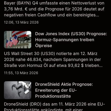
Bayer (BAYN) Q4 umfasste einen Nettoverlust von
3,76 Mrd. € und die Prognose für 2026 deutet auf
negativen freien Cashflow und ein bereinigtes
EBITDA von 9,6–10,1 Mrd. € hin. Die
12:06, 13 März 2026
Wertentwicklung in der Vergangenheit ist kein
verlässlicher Indikator für zukünftige Ergebnisse.
Dow Jones Index (US30) Prognose:
Hormuz-Spannungen treiben
Ölpreise
US Wall Street 30 (US30) notierte am 12. März
2026 nahe 46.834, nachdem Spannungen in der
Straße von Hormuz Öl auf etwa 93,62 $ trieben
und die US-Arbeitslosigkeit auf 4,4% stieg. Die
11:55, 13 März 2026
Wertentwicklung in der Vergangenheit ist kein
verlässlicher Indikator für zukünftige Ergebnisse.
DroneShield Aktie Prognose:
Erweiterung der EU-
Produktionsstätte
DroneShield (DRO) das am 11. März 2026 eine EU-
Produktionsstätte ankündigte, mit einer