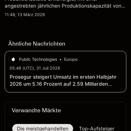
angestrebten jährlichen Produktionskapazität von
etwa 2,4 Mrd. AUD bis Ende 2026. Die
11:48, 13 März 2026
Wertentwicklung in der Vergangenheit ist kein
verlässlicher Indikator für zukünftige Ergebnisse.
Ähnliche Nachrichten
Public Technologies
•
Europe
05:46 (UTC), 31 Juli 2026
Prosegur steigert Umsatz im ersten Halbjahr
2026 um 5.16 Prozent auf 2.59 Milliarden
Euro; Gewinn der Eigentümer sinkt um 52.06
Prozent auf 57.19 Millionen Euro
Verwandte Märkte
Die meistgehandelten
Top-Aufsteiger
To