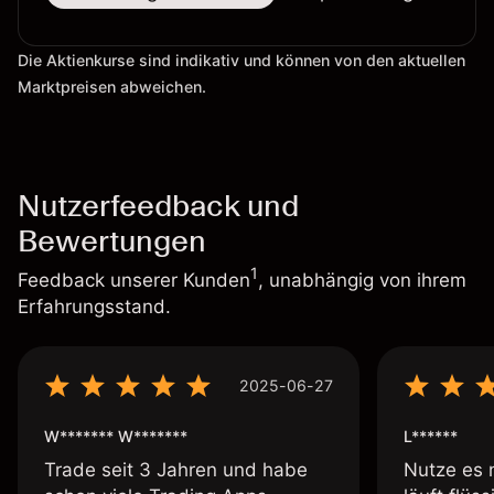
Die Aktienkurse sind indikativ und können von den aktuellen
Marktpreisen abweichen.
Nutzerfeedback und
Bewertungen
1
Feedback unserer Kunden
, unabhängig von ihrem
Erfahrungsstand.
2025-06-27
W******* W*******
L******
Trade seit 3 Jahren und habe
Nutze es 