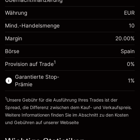
Übernachtfinanzierung
Anpassung der
-0.017307
Übernachtfinanzierung
Währung
EUR
%
Gebühren aus
fremdfinanzierten
(-€0.87)
Mind.-Handelsmenge
10
Margin. Ihre Investition
€1,000.00
Positionswert
Anpassung der
Positionsgröße mit Hebelwirkung
Margin
20.00
%
-0.004915
Übernachtfinanzierung
~
€5,000.00
%
Gebühren aus
Börse
Spain
Geld aus Hebelwirkung ~
€4,000.00
fremdfinanzierten
(-€0.25)
1
Positionswert
Provision auf Trade
0%
Zur Plattform
Positionsgröße mit Hebelwirkung
Garantierte Stop-
~
€5,000.00
1
%
Prämie
Geld aus Hebelwirkung ~
€4,000.00
1
Unsere Gebühr für die Ausführung Ihres Trades ist der
Zur Plattform
Spread, die Differenz zwischen dem Kauf- und Verkaufspreis.
Weitere Informationen finden Sie im Abschnitt zu den
Kosten
und Gebühren
auf unserer Webseite
Kosten und Gebühren