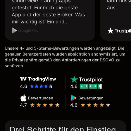
schon viele Trading Apps
läuft flüs
getestet. Für mich die beste
aus.
App und der beste Broker. Was
mir wichtig ist: Ein und
Auszahlungen per Kreditkarte
möglich. Auszahlungen immer
schnell und problemlos. Hedgen
Unsere 4- und 5-Sterne-Bewertungen werden angezeigt. Die
möglich. Berichte, Auszüge OK.
genauen Benutzerdaten wurden absichtlich anonymisiert, um
Eine Diagrammfunktion wie es
die Privatsphäre gemäß den Anforderungen der DSGVO zu
bei Naga ist wäre
schützen.
wünschenswert.
4.6
4.6
Bewertungen
Bewertungen
4.7
4.6
Drei Schritte für den Einstieg