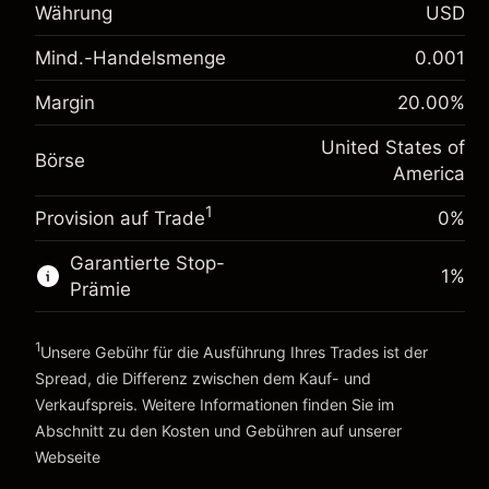
Anpassung der
Währung
USD
-0.021568
Übernachtfinanzierung
%
Mind.-Handelsmenge
Gebühren aus fremdfinanzierten
0.001
(-$1.08)
Positionswert
Margin. Ihre Investition
$1,000.00
Margin
20.00
%
Positionsgröße mit Hebelwirkung ~
$5,000.00
Anpassung der
Geld aus Hebelwirkung ~
$4,000.00
-0.000654
United States of
Übernachtfinanzierung
Börse
%
America
Gebühren aus fremdfinanzierten
(-$0.03)
Positionswert
Zur Plattform
1
Provision auf Trade
0%
Positionsgröße mit Hebelwirkung ~
$5,000.00
Geld aus Hebelwirkung ~
$4,000.00
Garantierte Stop-
1
%
Prämie
Zur Plattform
1
Unsere Gebühr für die Ausführung Ihres Trades ist der
Spread, die Differenz zwischen dem Kauf- und
Verkaufspreis. Weitere Informationen finden Sie im
Abschnitt zu den
Kosten und Gebühren
auf unserer
Kosten und Gebühren
Webseite