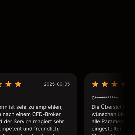
2025-06-05
C***********
orm ist sehr zu empfehlen,
Die Übersichtlichk
 nach einem CFD-Broker
wünschen übrig. 
d der Service reagiert sehr
alle Parameter in 
kompetent und freundlich,
eingestellten Wäh