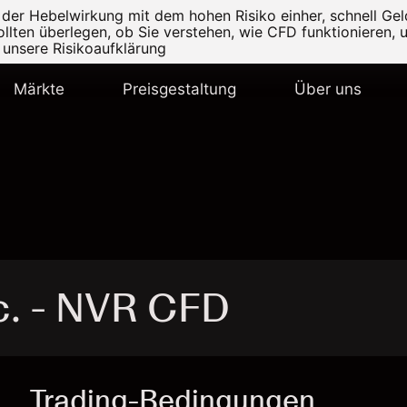
r Hebelwirkung mit dem hohen Risiko einher, schnell Geld
ollten überlegen, ob Sie verstehen, wie CFD funktionieren, 
e unsere
Risikoaufklärung
Märkte
Preisgestaltung
Über uns
c. - NVR CFD
Trading-Bedingungen