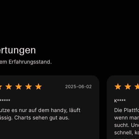
rtungen
rem Erfahrungsstand.
2025-06-02
*****
K****
utze es nur auf dem handy, läuft
Die Plattf
üssig. Charts sehen gut aus.
wenn man
sucht. Un
schnell, 