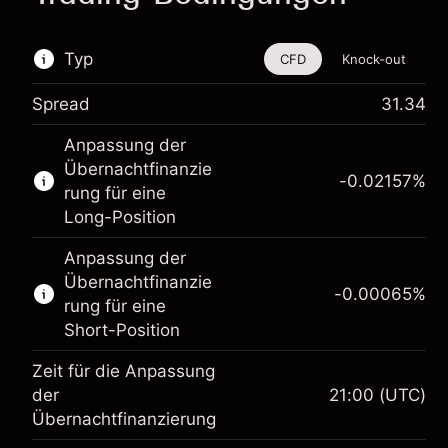
Typ
CFD
Knock-out
Spread
31.34
Dieses Finanzinstrument steht für das Traden
Anpassung der
über CFDs und Knock-outs zur Verfügung.
Übernachtfinanzie
-0.02157
%
Erfahren Sie mehr über:
rung für eine
Long-Position
CFDs
Knock-outs
Anpassung der
Übernachtfinanzie
-0.00065
%
rung für eine
Short-Position
Zeit für die Anpassung
der
21:00
(UTC)
Übernachtfinanzierung
Margin. Ihre Investition
$1,000.00