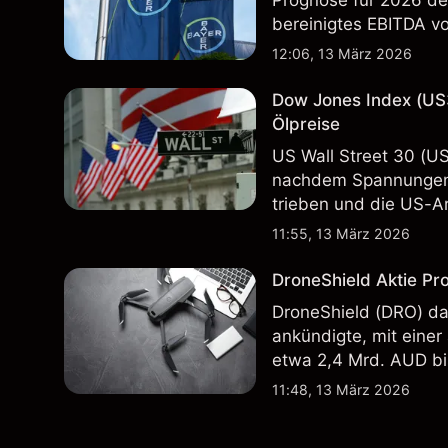
Prognose für 2026 deu
bereinigtes EBITDA vo
Vergangenheit ist kein
12:06, 13 März 2026
Dow Jones Index (US
Ölpreise
US Wall Street 30 (U
nachdem Spannungen 
trieben und die US-Ar
in der Vergangenheit i
11:55, 13 März 2026
Ergebnisse.
DroneShield Aktie Pr
DroneShield (DRO) da
ankündigte, mit einer
etwa 2,4 Mrd. AUD bi
Vergangenheit ist kein
11:48, 13 März 2026