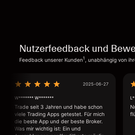
Nutzerfeedback und Bewe
1
Feedback unserer Kunden
, unabhängig von ih
2025-06-27
W******* W*******
L*
Trade seit 3 Jahren und habe schon
N
viele Trading Apps getestet. Für mich
fl
die beste App und der beste Broker.
Was mir wichtig ist: Ein und