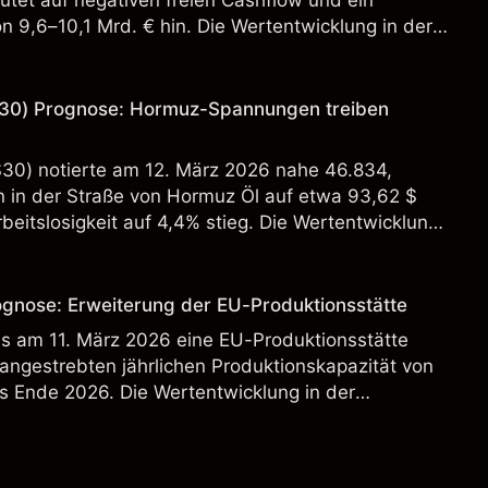
tet auf negativen freien Cashflow und ein
n 9,6–10,1 Mrd. € hin. Die Wertentwicklung in der
 verlässlicher Indikator für zukünftige Ergebnisse.
30) Prognose: Hormuz-Spannungen treiben
S30) notierte am 12. März 2026 nahe 46.834,
in der Straße von Hormuz Öl auf etwa 93,62 $
beitslosigkeit auf 4,4% stieg. Die Wertentwicklung
st kein verlässlicher Indikator für zukünftige
ognose: Erweiterung der EU-Produktionsstätte
s am 11. März 2026 eine EU-Produktionsstätte
 angestrebten jährlichen Produktionskapazität von
s Ende 2026. Die Wertentwicklung in der
 verlässlicher Indikator für zukünftige Ergebnisse.