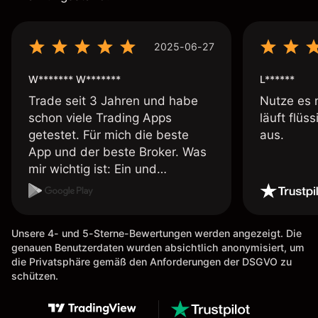
2025-06-27
W******* W*******
L******
Trade seit 3 Jahren und habe
Nutze es 
schon viele Trading Apps
läuft flüs
getestet. Für mich die beste
aus.
App und der beste Broker. Was
mir wichtig ist: Ein und
Auszahlungen per Kreditkarte
möglich. Auszahlungen immer
schnell und problemlos. Hedgen
Unsere 4- und 5-Sterne-Bewertungen werden angezeigt. Die
möglich. Berichte, Auszüge OK.
genauen Benutzerdaten wurden absichtlich anonymisiert, um
Eine Diagrammfunktion wie es
die Privatsphäre gemäß den Anforderungen der DSGVO zu
bei Naga ist wäre
schützen.
wünschenswert.