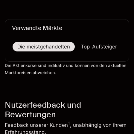
Wertentwicklung in der Vergangenheit ist kein
verlässlicher Indikator für zukünftige Ergebnisse.
Verwandte Märkte
Die meistgehandelten
Top-Aufsteiger
To
Die Aktienkurse sind indikativ und können von den aktuellen
Marktpreisen abweichen.
Nutzerfeedback und
Bewertungen
1
Feedback unserer Kunden
, unabhängig von ihrem
Erfahrungsstand.