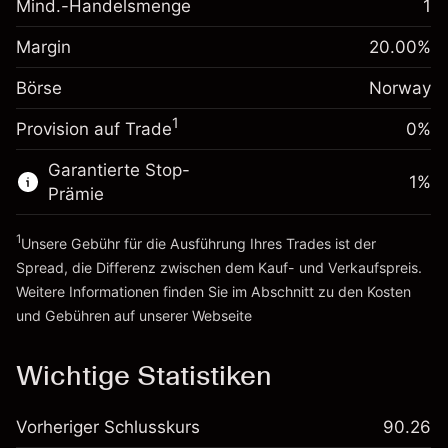
Mind.-Handelsmenge
1
Margin. Ihre Investition
NOK 1,000.00
Positionswert
Anpassung der
Positionsgröße mit Hebelwirkung
Margin
20.00
%
Übernachtfinanzierung
~
NOK 5,000.00
0.001056
%
Gebühren aus
Börse
Norway
Geld aus Hebelwirkung ~
NOK 4,000.00
(NOK 0.05)
fremdfinanzierten
1
Positionswert
Provision auf Trade
0%
Zur Plattform
Positionsgröße mit Hebelwirkung
Garantierte Stop-
~
NOK 5,000.00
1
%
Prämie
Geld aus Hebelwirkung ~
NOK 4,000.00
1
Unsere Gebühr für die Ausführung Ihres Trades ist der
Zur Plattform
Spread, die Differenz zwischen dem Kauf- und Verkaufspreis.
Weitere Informationen finden Sie im Abschnitt zu den
Kosten
und Gebühren
auf unserer Webseite
Kosten und Gebühren
Wichtige Statistiken
Vorheriger Schlusskurs
90.26