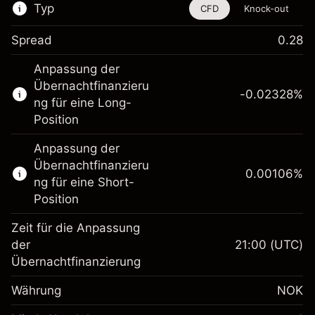
Typ
CFD
Knock-out
Spread
0.28
Dieses Finanzinstrument steht für das Traden
Anpassung der
über CFDs und Knock-outs zur Verfügung.
Übernachtfinanzieru
-0.02328
%
Erfahren Sie mehr über:
ng für eine Long-
Position
CFDs
Knock-outs
Anpassung der
Übernachtfinanzieru
0.00106
%
ng für eine Short-
Position
Zeit für die Anpassung
Margin. Ihre Investition
NOK 1,000.00
der
21:00
(UTC)
Übernachtfinanzierung
Anpassung der
Übernachtfinanzierung
-0.023278
%
Währung
NOK
Gebühren aus
(-NOK 1.16)
fremdfinanzierten