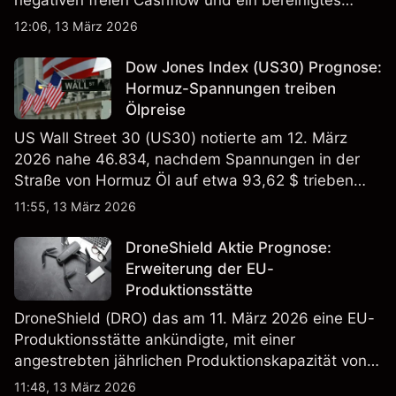
EBITDA von 9,6–10,1 Mrd. € hin. Die
12:06, 13 März 2026
Wertentwicklung in der Vergangenheit ist kein
verlässlicher Indikator für zukünftige Ergebnisse.
Dow Jones Index (US30) Prognose:
Hormuz-Spannungen treiben
Ölpreise
US Wall Street 30 (US30) notierte am 12. März
2026 nahe 46.834, nachdem Spannungen in der
Straße von Hormuz Öl auf etwa 93,62 $ trieben
und die US-Arbeitslosigkeit auf 4,4% stieg. Die
11:55, 13 März 2026
Wertentwicklung in der Vergangenheit ist kein
verlässlicher Indikator für zukünftige Ergebnisse.
DroneShield Aktie Prognose:
Erweiterung der EU-
Produktionsstätte
DroneShield (DRO) das am 11. März 2026 eine EU-
Produktionsstätte ankündigte, mit einer
angestrebten jährlichen Produktionskapazität von
etwa 2,4 Mrd. AUD bis Ende 2026. Die
11:48, 13 März 2026