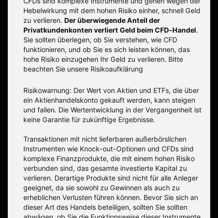
CFDs sind komplexe Instrumente und gehen wegen der
Hebelwirkung mit dem hohen Risiko einher, schnell Geld
zu verlieren.
Der überwiegende Anteil der
Privatkundenkonten verliert Geld beim CFD-Handel
.
Sie sollten überlegen, ob Sie verstehen, wie CFD
funktionieren, und ob Sie es sich leisten können, das
hohe Risiko einzugehen Ihr Geld zu verlieren. Bitte
beachten Sie unsere
Risikoaufklärung
Risikowarnung: Der Wert von Aktien und ETFs, die über
ein Aktienhandelskonto gekauft werden, kann steigen
und fallen. Die Wertentwicklung in der Vergangenheit ist
keine Garantie für zukünftige Ergebnisse.
Transaktionen mit nicht lieferbaren außerbörslichen
Instrumenten wie Knock-out-Optionen und CFDs sind
komplexe Finanzprodukte, die mit einem hohen Risiko
verbunden sind, das gesamte investierte Kapital zu
verlieren. Derartige Produkte sind nicht für alle Anleger
geeignet, da sie sowohl zu Gewinnen als auch zu
erheblichen Verlusten führen können. Bevor Sie sich an
dieser Art des Handels beteiligen, sollten Sie sollten
abwägen, ob Sie die Funktionsweise dieser Instrumente