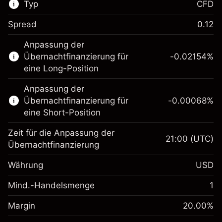
Typ
CFD
Spread
0.12
Dieser Finanzmarkt steht für das CFD-
Anpassung der
Trading zur Verfügung.
Übernachtfinanzierung für
-0.02154
%
Erfahren Sie mehr über:
eine Long-Position
CFDs
Anpassung der
Übernachtfinanzierung für
-0.00068
%
eine Short-Position
Zeit für die Anpassung der
21:00
(UTC)
Übernachtfinanzierung
Margin. Ihre Investition
$1,000.00
Währung
USD
Anpassung der
-0.02154
Übernachtfinanzierung
Mind.-Handelsmenge
1
%
Gebühren aus
Margin. Ihre Investition
$1,000.00
fremdfinanzierten
(-$1.08)
Margin
20.00
%
Positionswert
Anpassung der