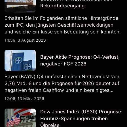
Rekordbörsengang
Erhalten Sie im Folgenden sämtliche Hintergründe
zum IPO, den jüngsten Geschäftsentwicklungen
und welche Einflüsse von Bedeutung sein könnten.
14:56, 3 August 2026
Bayer Aktie Prognose: Q4-Verlust,
negativer FCF 2026
Bayer (BAYN) Q4 umfasste einen Nettoverlust von
3,76 Mrd. € und die Prognose für 2026 deutet auf
negativen freien Cashflow und ein bereinigtes
EBITDA von 9,6–10,1 Mrd. € hin. Die
12:06, 13 März 2026
Wertentwicklung in der Vergangenheit ist kein
verlässlicher Indikator für zukünftige Ergebnisse.
Dow Jones Index (US30) Prognose:
Hormuz-Spannungen treiben
Ölpreise