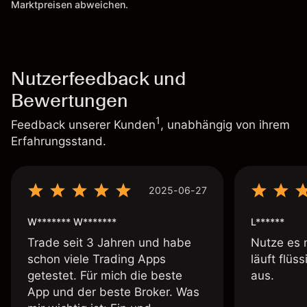
Marktpreisen abweichen.
Nutzerfeedback und
Bewertungen
1
Feedback unserer Kunden
, unabhängig von ihrem
Erfahrungsstand.
2025-06-27
W******* W*******
L******
Trade seit 3 Jahren und habe
Nutze es 
schon viele Trading Apps
läuft flüs
getestet. Für mich die beste
aus.
App und der beste Broker. Was