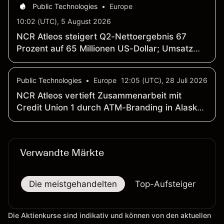
Public Technologies
•
Europe
10:02 (UTC), 5 August 2026
NCR Atleos steigert Q2-Nettoergebnis 67
Prozent auf 65 Millionen US-Dollar; Umsatz
bleibt bei 1.10 Milliarden US-Dollar stabil
(gegenüber Vorjahr)
Public Technologies
•
Europe
12:05 (UTC), 28 Juli 2026
NCR Atleos vertieft Zusammenarbeit mit
Credit Union 1 durch ATM-Branding in Alaska-
Circle-K-Filialen
Verwandte Märkte
Die meistgehandelten
Top-Aufsteiger
To
Die Aktienkurse sind indikativ und können von den aktuellen