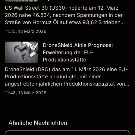
US Wall Street 30 (US30) notierte am 12. März
2026 nahe 46.834, nachdem Spannungen in der
Straße von Hormuz Öl auf etwa 93,62 $ trieben
und die US-Arbeitslosigkeit auf 4,4% stieg. Die
11:55, 13 März 2026
Wertentwicklung in der Vergangenheit ist kein
verlässlicher Indikator für zukünftige Ergebnisse.
DroneShield Aktie Prognose:
Erweiterung der EU-
Produktionsstätte
DroneShield (DRO) das am 11. März 2026 eine EU-
Produktionsstätte ankündigte, mit einer
angestrebten jährlichen Produktionskapazität von
etwa 2,4 Mrd. AUD bis Ende 2026. Die
11:48, 13 März 2026
Wertentwicklung in der Vergangenheit ist kein
verlässlicher Indikator für zukünftige Ergebnisse.
Ähnliche Nachrichten