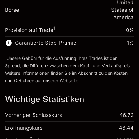
-0.000682
Übernachtfinanzierung
United
Positionsgröße mit Hebelwirkung
%
Gebühren aus
Börse
States of
~
$5,000.00
fremdfinanzierten
(-$0.03)
America
Geld aus Hebelwirkung ~
$4,000.00
Positionswert
1
Provision auf Trade
0%
Positionsgröße mit Hebelwirkung
Zur Plattform
~
$5,000.00
Garantierte Stop-Prämie
1
%
Geld aus Hebelwirkung ~
$4,000.00
1
Unsere Gebühr für die Ausführung Ihres Trades ist der
Zur Plattform
Spread, die Differenz zwischen dem Kauf- und Verkaufspreis.
Weitere Informationen finden Sie im Abschnitt zu den
Kosten
und Gebühren
auf unserer Webseite
Kosten und Gebühren
Wichtige Statistiken
Vorheriger Schlusskurs
46.72
Eröffnungskurs
46.44