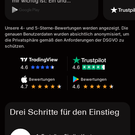
mir wichtig ist: Ein und
Auszahlungen per Kreditkarte
möglich. Auszahlungen immer
schnell und problemlos. Hedgen
Unsere 4- und 5-Sterne-Bewertungen werden angezeigt. Die
möglich. Berichte, Auszüge OK.
genauen Benutzerdaten wurden absichtlich anonymisiert, um
Eine Diagrammfunktion wie es
die Privatsphäre gemäß den Anforderungen der DSGVO zu
bei Naga ist wäre
schützen.
wünschenswert.
4.6
4.6
Bewertungen
Bewertungen
4.7
4.6
Drei Schritte für den Einstieg