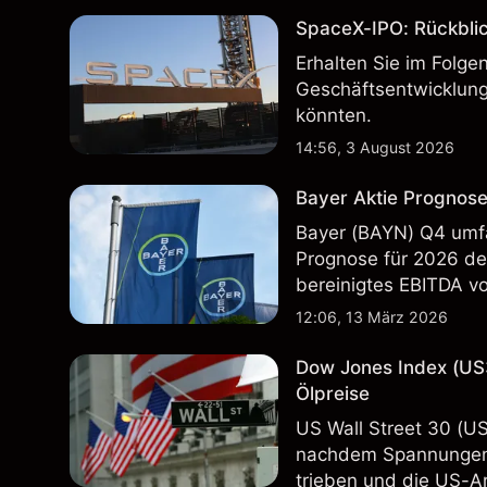
SpaceX-IPO: Rückbli
Erhalten Sie im Folg
Geschäftsentwicklung
könnten.
14:56, 3 August 2026
Bayer Aktie Prognose
Bayer (BAYN) Q4 umfa
Prognose für 2026 deu
bereinigtes EBITDA vo
Vergangenheit ist kein
12:06, 13 März 2026
Dow Jones Index (US
Ölpreise
US Wall Street 30 (U
nachdem Spannungen 
trieben und die US-Ar