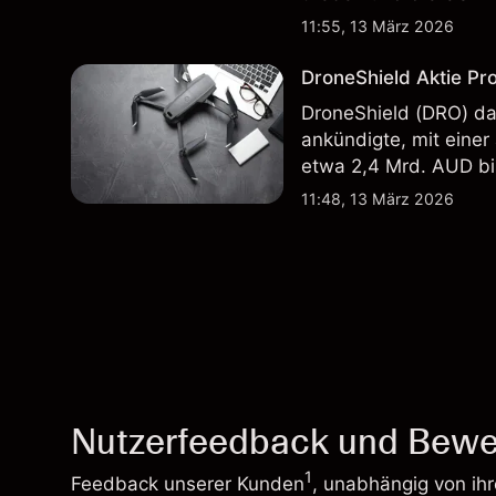
in der Vergangenheit i
11:55, 13 März 2026
Ergebnisse.
DroneShield Aktie Pr
DroneShield (DRO) da
ankündigte, mit einer
etwa 2,4 Mrd. AUD bi
Vergangenheit ist kein
11:48, 13 März 2026
Nutzerfeedback und Bewe
1
Feedback unserer Kunden
, unabhängig von ih