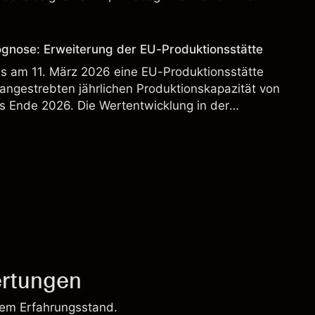
st kein verlässlicher Indikator für zukünftige
ognose: Erweiterung der EU-Produktionsstätte
s am 11. März 2026 eine EU-Produktionsstätte
 angestrebten jährlichen Produktionskapazität von
s Ende 2026. Die Wertentwicklung in der
 verlässlicher Indikator für zukünftige Ergebnisse.
rtungen
rem Erfahrungsstand.