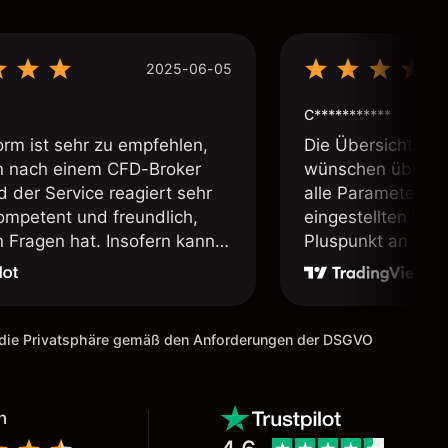
2025-06-05
C***********
orm ist sehr zu empfehlen,
Die Übersichtlichk
 nach einem CFD-Broker
wünschen übrig. 
d der Service reagiert sehr
alle Parameter in 
kompetent und freundlich,
eingestellten Wäh
Fragen hat. Insofern kann
Pluspunkt an diese
ienstleister uneingeschränkt
, sofern man sich der
s Tradens bewusst ist und
 Demokonto geübt hat. Ein
m die Privatsphäre gemäß den Anforderungen der DSGVO
erbesserungsvorschlag für
äre es, die Schriftarten zu
n!
n