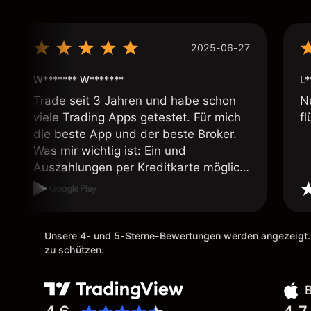
2025-06-27
W******* W*******
L*
Trade seit 3 Jahren und habe schon
N
viele Trading Apps getestet. Für mich
fl
die beste App und der beste Broker.
Was mir wichtig ist: Ein und
Auszahlungen per Kreditkarte möglich.
Auszahlungen immer schnell und
problemlos. Hedgen möglich. Berichte,
Auszüge OK. Eine Diagrammfunktion
wie es bei Naga ist wäre
Unsere 4- und 5-Sterne-Bewertungen werden angezeigt.
wünschenswert.
zu schützen.