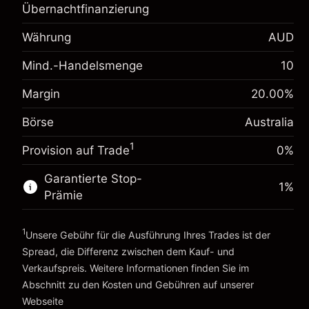
Übernachtfinanzierung
Margin. Ihre Investition
A$1,000.00
Anpassung der
Währung
AUD
-0.022801
Übernachtfinanzierung
%
Mind.-Handelsmenge
Gebühren aus
10
(-A$1.14)
fremdfinanzierten Positionswert
Margin. Ihre Investition
A$1,000.00
Margin
20.00
%
Positionsgröße mit Hebelwirkung
Anpassung der
~
A$5,000.00
0.000884
Börse
Australia
Übernachtfinanzierung
Geld aus Hebelwirkung ~
A$4,000.00
%
Gebühren aus
1
Provision auf Trade
(A$0.04)
0%
fremdfinanzierten Positionswert
Zur Plattform
Positionsgröße mit Hebelwirkung
Garantierte Stop-
1
%
~
A$5,000.00
Prämie
Geld aus Hebelwirkung ~
A$4,000.00
1
Unsere Gebühr für die Ausführung Ihres Trades ist der
Spread, die Differenz zwischen dem Kauf- und
Zur Plattform
Verkaufspreis. Weitere Informationen finden Sie im
Abschnitt zu den
Kosten und Gebühren
auf unserer
Kosten und Gebühren
Webseite