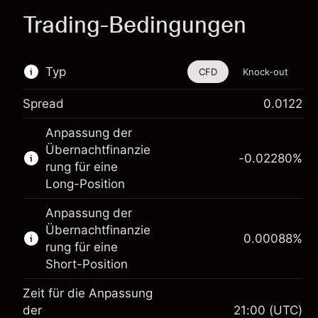
Trading-Bedingungen
Typ
CFD
Knock-out
Spread
0.0122
Dieses Finanzinstrument steht für das Traden
Anpassung der
über CFDs und Knock-outs zur Verfügung.
Übernachtfinanzie
-0.02280
%
Erfahren Sie mehr über:
rung für eine
Long-Position
CFDs
Knock-outs
Anpassung der
Übernachtfinanzie
0.00088
%
rung für eine
Short-Position
Zeit für die Anpassung
der
21:00
(UTC)