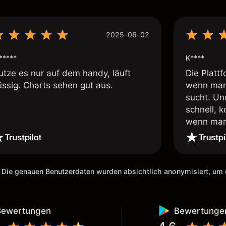
2025-06-02
*****
K****
utze es nur auf dem handy, läuft
Die Plattf
üssig. Charts sehen gut aus.
wenn man
sucht. Un
schnell, 
wenn man 
ich den D
empfehlen
Risken de
vorher im
 Die genauen Benutzerdaten wurden absichtlich anonymisiert, u
kleiner V
die App w
vergrößer
Bewertungen
Bewertunge