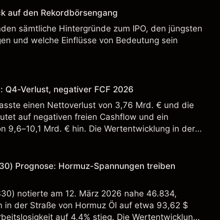
ck auf den Rekordbörsengang
enden sämtliche Hintergründe zum IPO, den jüngsten
en und welche Einflüsse von Bedeutung sein
: Q4-Verlust, negativer FCF 2026
sste einen Nettoverlust von 3,76 Mrd. € und die
tet auf negativen freien Cashflow und ein
n 9,6–10,1 Mrd. € hin. Die Wertentwicklung in der
 verlässlicher Indikator für zukünftige Ergebnisse.
30) Prognose: Hormuz-Spannungen treiben
S30) notierte am 12. März 2026 nahe 46.834,
in der Straße von Hormuz Öl auf etwa 93,62 $
beitslosigkeit auf 4,4% stieg. Die Wertentwicklung