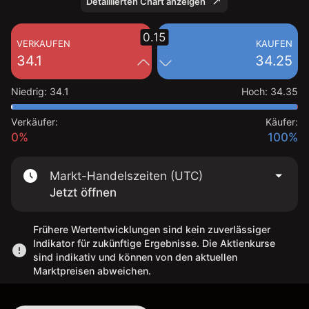
Detaillierten Chart anzeigen
0.15
VERKAUFEN
KAUFEN
34.1
34.25
Niedrig
:
34.1
Hoch
:
34.35
Verkäufer:
Käufer:
0%
100%
Markt-Handelszeiten (UTC)
Jetzt öffnen
Frühere Wertentwicklungen sind kein zuverlässiger
Indikator für zukünftige Ergebnisse. Die Aktienkurse
sind indikativ und können von den aktuellen
Marktpreisen abweichen.