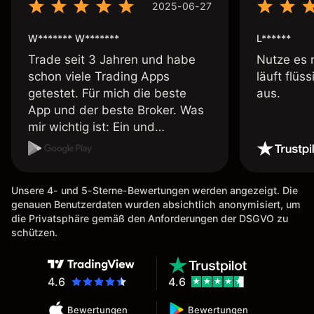
2025-06-27
W******* W*******
L******
Trade seit 3 Jahren und habe
Nutze es 
schon viele Trading Apps
läuft flüs
getestet. Für mich die beste
aus.
App und der beste Broker. Was
mir wichtig ist: Ein und
Auszahlungen per Kreditkarte
möglich. Auszahlungen immer
schnell und problemlos. Hedgen
Unsere 4- und 5-Sterne-Bewertungen werden angezeigt. Die
möglich. Berichte, Auszüge OK.
genauen Benutzerdaten wurden absichtlich anonymisiert, um
Eine Diagrammfunktion wie es
die Privatsphäre gemäß den Anforderungen der DSGVO zu
bei Naga ist wäre
schützen.
wünschenswert.
4.6
4.6
Bewertungen
Bewertungen