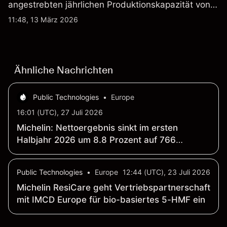
angestrebten jährlichen Produktionskapazität von
etwa 2,4 Mrd. AUD bis Ende 2026. Die
11:48, 13 März 2026
Wertentwicklung in der Vergangenheit ist kein
verlässlicher Indikator für zukünftige Ergebnisse.
Ähnliche Nachrichten
Public Technologies
•
Europe
16:01 (UTC), 27 Juli 2026
Michelin: Nettoergebnis sinkt im ersten
Halbjahr 2026 um 8.8 Prozent auf 766
Millionen Euro; Umsatz fällt um 2.6 Prozent auf
12.69 Milliarden Euro
Public Technologies
•
Europe
12:44 (UTC), 23 Juli 2026
Michelin ResiCare geht Vertriebspartnerschaft
mit IMCD Europe für bio-basiertes 5-HMF ein