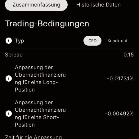
Zusammenfassung
Historische Daten
Trading-Bedingungen
Typ
CFD
Knock-out
Spread
0.15
Dieses Finanzinstrument steht für das Traden
Anpassung der
über CFDs und Knock-outs zur Verfügung.
Übernachtfinanzieru
-0.01731
%
Erfahren Sie mehr über:
ng für eine Long-
Position
CFDs
Knock-outs
Anpassung der
Übernachtfinanzieru
-0.00492
%
ng für eine Short-
Position
Zeit für die Anpassung