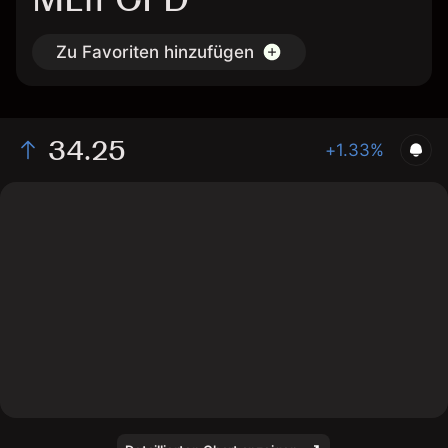
Zu Favoriten hinzufügen
34.25
+1.33%
The chart shows the MLfr stock price data over the last
1 day, with a current price of 34.25, a high of 34.35,
and a low of 34.1.