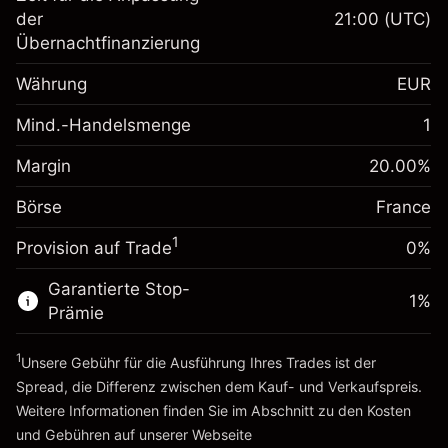
Margin. Ihre Investition
€1,000.00
der
21:00
(UTC)
Übernachtfinanzierung
Anpassung der
-0.017307
Übernachtfinanzierung
Währung
EUR
%
Gebühren aus
fremdfinanzierten
(-€0.87)
Mind.-Handelsmenge
1
Margin. Ihre Investition
€1,000.00
Positionswert
Anpassung der
Positionsgröße mit Hebelwirkung
Margin
20.00
%
-0.004915
Übernachtfinanzierung
~
€5,000.00
%
Gebühren aus
Börse
France
Geld aus Hebelwirkung ~
€4,000.00
fremdfinanzierten
(-€0.25)
1
Positionswert
Provision auf Trade
0%
Zur Plattform
Positionsgröße mit Hebelwirkung
Garantierte Stop-
~
€5,000.00
1
%
Prämie
Geld aus Hebelwirkung ~
€4,000.00
1
Unsere Gebühr für die Ausführung Ihres Trades ist der
Zur Plattform
Spread, die Differenz zwischen dem Kauf- und Verkaufspreis.
Weitere Informationen finden Sie im Abschnitt zu den
Kosten
und Gebühren
auf unserer Webseite