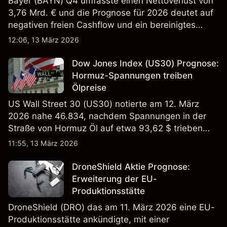
Bayer (BAYN) Q4 umfasste einen Nettoverlust von
3,76 Mrd. € und die Prognose für 2026 deutet auf
negativen freien Cashflow und ein bereinigtes
EBITDA von 9,6–10,1 Mrd. € hin. Die
12:06, 13 März 2026
Wertentwicklung in der Vergangenheit ist kein
verlässlicher Indikator für zukünftige Ergebnisse.
Dow Jones Index (US30) Prognose:
Hormuz-Spannungen treiben
Ölpreise
US Wall Street 30 (US30) notierte am 12. März
2026 nahe 46.834, nachdem Spannungen in der
Straße von Hormuz Öl auf etwa 93,62 $ trieben
und die US-Arbeitslosigkeit auf 4,4% stieg. Die
11:55, 13 März 2026
Wertentwicklung in der Vergangenheit ist kein
verlässlicher Indikator für zukünftige Ergebnisse.
DroneShield Aktie Prognose:
Erweiterung der EU-
Produktionsstätte
DroneShield (DRO) das am 11. März 2026 eine EU-
Produktionsstätte ankündigte, mit einer