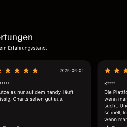
rtungen
rem Erfahrungsstand.
2025-06-02
*****
K****
utze es nur auf dem handy, läuft
Die Plattf
üssig. Charts sehen gut aus.
wenn man
sucht. Un
schnell, 
wenn man 
ich den D