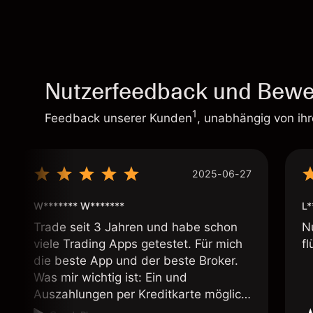
Nutzerfeedback und Bewe
1
Feedback unserer Kunden
, unabhängig von ih
2025-06-27
W******* W*******
L*
Trade seit 3 Jahren und habe schon
N
viele Trading Apps getestet. Für mich
fl
die beste App und der beste Broker.
Was mir wichtig ist: Ein und
Auszahlungen per Kreditkarte möglich.
Auszahlungen immer schnell und