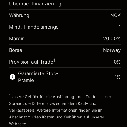
Übernachtfinanzierung
Margin. Ihre Investition
NOK 1,000.00
Anpassung der
Währung
NOK
Übernachtfinanzierung
-0.023222
%
Mind.-Handelsmenge
Gebühren aus
1
(-NOK 1.20)
fremdfinanzierten
Margin. Ihre Investition
NOK 1,000.00
Positionswert
Margin
20.00
%
Anpassung der
Positionsgröße mit Hebelwirkung
Börse
Norway
Übernachtfinanzierung
~
NOK 5,000.00
0.001
%
Gebühren aus
Geld aus Hebelwirkung ~
NOK 4,000.00
1
(NOK 0.10)
Provision auf Trade
0%
fremdfinanzierten
Positionswert
Garantierte Stop-
1
%
Zur Plattform
Positionsgröße mit Hebelwirkung
Prämie
~
NOK 5,000.00
Geld aus Hebelwirkung ~
NOK 4,000.00
1
Unsere Gebühr für die Ausführung Ihres Trades ist der
Spread, die Differenz zwischen dem Kauf- und
Zur Plattform
Verkaufspreis. Weitere Informationen finden Sie im
Abschnitt zu den
Kosten und Gebühren
auf unserer
Kosten und Gebühren
Webseite