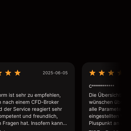
2025-06-05
C***********
orm ist sehr zu empfehlen,
Die Übersichtlichk
 nach einem CFD-Broker
wünschen übrig. 
d der Service reagiert sehr
alle Parameter in 
kompetent und freundlich,
eingestellten Wäh
Fragen hat. Insofern kann
Pluspunkt an diese
ienstleister uneingeschränkt