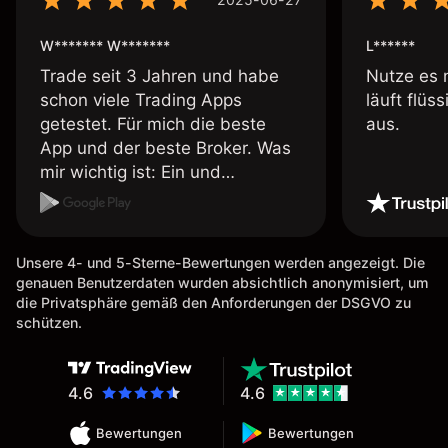
W******* W*******
L******
Trade seit 3 Jahren und habe
Nutze es 
schon viele Trading Apps
läuft flüs
getestet. Für mich die beste
aus.
App und der beste Broker. Was
mir wichtig ist: Ein und
Auszahlungen per Kreditkarte
möglich. Auszahlungen immer
schnell und problemlos. Hedgen
Unsere 4- und 5-Sterne-Bewertungen werden angezeigt. Die
möglich. Berichte, Auszüge OK.
genauen Benutzerdaten wurden absichtlich anonymisiert, um
Eine Diagrammfunktion wie es
die Privatsphäre gemäß den Anforderungen der DSGVO zu
bei Naga ist wäre
schützen.
wünschenswert.
4.6
4.6
Bewertungen
Bewertungen