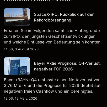
SpaceX-IPO: Rückblick auf den
Rekordbörsengang
Erhalten Sie im Folgenden sämtliche Hintergründe
zum IPO, den jüngsten Geschäftsentwicklungen
und welche Einflüsse von Bedeutung sein könnten.
14:56, 3 August 2026
Bayer Aktie Prognose: Q4-Verlust,
negativer FCF 2026
Bayer (BAYN) Q4 umfasste einen Nettoverlust von
3,76 Mrd. € und die Prognose für 2026 deutet auf
negativen freien Cashflow und ein bereinigtes
EBITDA von 9,6–10,1 Mrd. € hin. Die
12:06, 13 März 2026
Wertentwicklung in der Vergangenheit ist kein