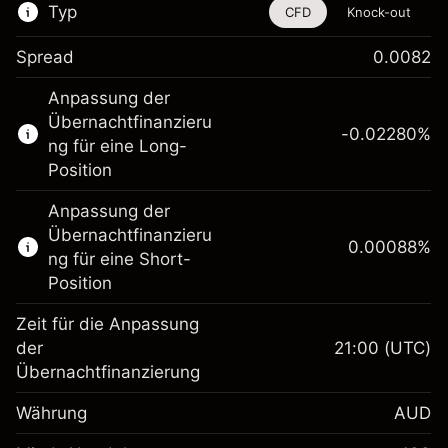
Typ
CFD
Knock-out
Spread
0.0082
Dieses Finanzinstrument steht für das Traden
Anpassung der
über CFDs und Knock-outs zur Verfügung.
Übernachtfinanzieru
-0.02280
%
Erfahren Sie mehr über:
ng für eine Long-
Position
CFDs
Knock-outs
Anpassung der
Übernachtfinanzieru
0.00088
%
ng für eine Short-
Position
Zeit für die Anpassung
Margin. Ihre Investition
A$1,000.00
der
21:00
(UTC)
Übernachtfinanzierung
Anpassung der
-0.022801
Übernachtfinanzierung
Währung
AUD
%
Gebühren aus
fremdfinanzierten
(-A$1.14)