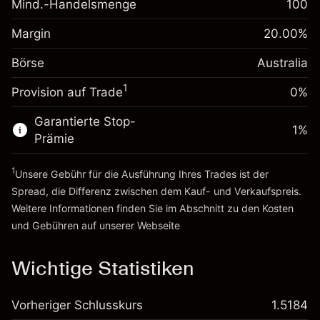
Mind.-Handelsmenge
100
Margin. Ihre Investition
A$1,000.00
Positionswert
Anpassung der
Positionsgröße mit Hebelwirkung
Margin
20.00
%
0.000884
Übernachtfinanzierung
~
A$5,000.00
%
Gebühren aus
Börse
Australia
Geld aus Hebelwirkung ~
A$4,000.00
fremdfinanzierten
(A$0.04)
1
Positionswert
Provision auf Trade
0%
Zur Plattform
Positionsgröße mit Hebelwirkung
Garantierte Stop-
~
A$5,000.00
1
%
Prämie
Geld aus Hebelwirkung ~
A$4,000.00
1
Unsere Gebühr für die Ausführung Ihres Trades ist der
Zur Plattform
Spread, die Differenz zwischen dem Kauf- und Verkaufspreis.
Weitere Informationen finden Sie im Abschnitt zu den
Kosten
und Gebühren
auf unserer Webseite
Kosten und Gebühren
Wichtige Statistiken
Vorheriger Schlusskurs
1.5184