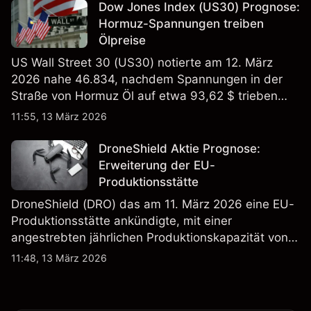
verlässlicher Indikator für zukünftige Ergebnisse.
Dow Jones Index (US30) Prognose:
Hormuz-Spannungen treiben
Ölpreise
US Wall Street 30 (US30) notierte am 12. März
2026 nahe 46.834, nachdem Spannungen in der
Straße von Hormuz Öl auf etwa 93,62 $ trieben
und die US-Arbeitslosigkeit auf 4,4% stieg. Die
11:55, 13 März 2026
Wertentwicklung in der Vergangenheit ist kein
verlässlicher Indikator für zukünftige Ergebnisse.
DroneShield Aktie Prognose:
Erweiterung der EU-
Produktionsstätte
DroneShield (DRO) das am 11. März 2026 eine EU-
Produktionsstätte ankündigte, mit einer
angestrebten jährlichen Produktionskapazität von
etwa 2,4 Mrd. AUD bis Ende 2026. Die
11:48, 13 März 2026
Wertentwicklung in der Vergangenheit ist kein
verlässlicher Indikator für zukünftige Ergebnisse.