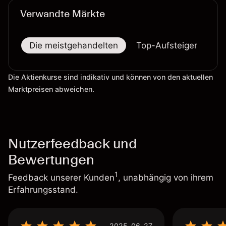
Verwandte Märkte
Die meistgehandelten
Top-Aufsteiger
To
Die Aktienkurse sind indikativ und können von den aktuellen
Marktpreisen abweichen.
Nutzerfeedback und
Bewertungen
1
Feedback unserer Kunden
, unabhängig von ihrem
Erfahrungsstand.
2025-06-27