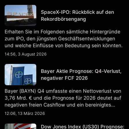
SpaceX-IPO: Rückblick auf den
Rekordbörsengang
Erhalten Sie im Folgenden sämtliche Hintergründe
zum IPO, den jüngsten Geschäftsentwicklungen
und welche Einflüsse von Bedeutung sein könnten.
14:56, 3 August 2026
Bayer Aktie Prognose: Q4-Verlust,
negativer FCF 2026
Bayer (BAYN) Q4 umfasste einen Nettoverlust von
3,76 Mrd. € und die Prognose für 2026 deutet auf
negativen freien Cashflow und ein bereinigtes
EBITDA von 9,6–10,1 Mrd. € hin. Die
12:06, 13 März 2026
Wertentwicklung in der Vergangenheit ist kein
verlässlicher Indikator für zukünftige Ergebnisse.
Dow Jones Index (US30) Prognose: