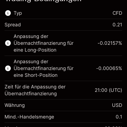
Typ
CFD
Spread
0.21
Dieser Finanzmarkt steht für das CFD-
Anpassung der
Trading zur Verfügung.
Übernachtfinanzierung für
-0.02157
%
Erfahren Sie mehr über:
eine Long-Position
CFDs
Anpassung der
Übernachtfinanzierung für
-0.00065
%
eine Short-Position
Zeit für die Anpassung der
21:00
(UTC)
Übernachtfinanzierung
Margin. Ihre Investition
$1,000.00
Währung
USD
Anpassung der
-0.021568
Übernachtfinanzierung
Mind.-Handelsmenge
0.1
%
Gebühren aus
Margin. Ihre Investition
$1,000.00
fremdfinanzierten
(-$1.08)