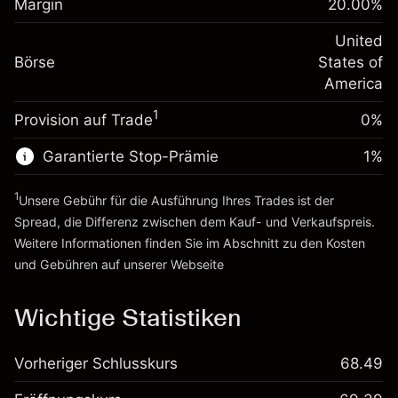
Margin
20.00
%
Positionswert
Anpassung der
-0.000654
Übernachtfinanzierung
United
Positionsgröße mit Hebelwirkung
%
Gebühren aus
Börse
States of
~
$5,000.00
fremdfinanzierten
(-$0.03)
America
Geld aus Hebelwirkung ~
$4,000.00
Positionswert
1
Provision auf Trade
0%
Positionsgröße mit Hebelwirkung
Zur Plattform
~
$5,000.00
Garantierte Stop-Prämie
1
%
Geld aus Hebelwirkung ~
$4,000.00
1
Unsere Gebühr für die Ausführung Ihres Trades ist der
Zur Plattform
Spread, die Differenz zwischen dem Kauf- und Verkaufspreis.
Weitere Informationen finden Sie im Abschnitt zu den
Kosten
und Gebühren
auf unserer Webseite
Kosten und Gebühren
Wichtige Statistiken
Vorheriger Schlusskurs
68.49