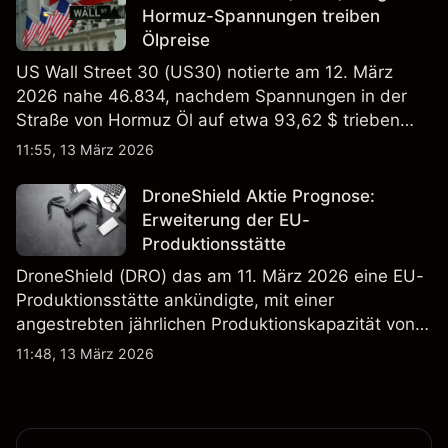
Hormuz-Spannungen treiben
Ölpreise
US Wall Street 30 (US30) notierte am 12. März
2026 nahe 46.834, nachdem Spannungen in der
Straße von Hormuz Öl auf etwa 93,62 $ trieben
und die US-Arbeitslosigkeit auf 4,4% stieg. Die
11:55, 13 März 2026
Wertentwicklung in der Vergangenheit ist kein
verlässlicher Indikator für zukünftige Ergebnisse.
DroneShield Aktie Prognose:
Erweiterung der EU-
Produktionsstätte
DroneShield (DRO) das am 11. März 2026 eine EU-
Produktionsstätte ankündigte, mit einer
angestrebten jährlichen Produktionskapazität von
etwa 2,4 Mrd. AUD bis Ende 2026. Die
11:48, 13 März 2026
Wertentwicklung in der Vergangenheit ist kein
verlässlicher Indikator für zukünftige Ergebnisse.