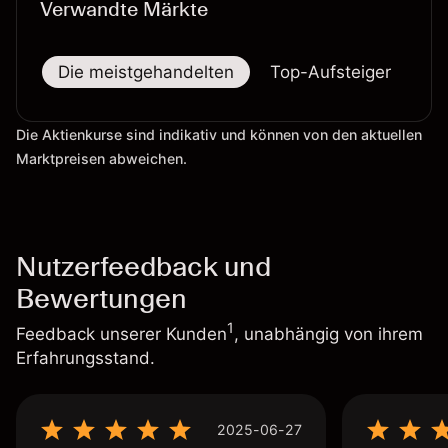
Verwandte Märkte
Die meistgehandelten
Top-Aufsteiger
To
Die Aktienkurse sind indikativ und können von den aktuellen
Marktpreisen abweichen.
Nutzerfeedback und
Bewertungen
1
Feedback unserer Kunden
, unabhängig von ihrem
Erfahrungsstand.
2025-06-27