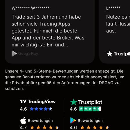
W******* W*******
L******
Trade seit 3 Jahren und habe
Nutze es 
schon viele Trading Apps
läuft flüs
getestet. Für mich die beste
aus.
App und der beste Broker. Was
mir wichtig ist: Ein und
Auszahlungen per Kreditkarte
möglich. Auszahlungen immer
schnell und problemlos. Hedgen
Unsere 4- und 5-Sterne-Bewertungen werden angezeigt. Die
möglich. Berichte, Auszüge OK.
genauen Benutzerdaten wurden absichtlich anonymisiert, um
Eine Diagrammfunktion wie es
die Privatsphäre gemäß den Anforderungen der DSGVO zu
bei Naga ist wäre
schützen.
wünschenswert.
4.6
4.6
Bewertungen
Bewertungen
4.7
4.6