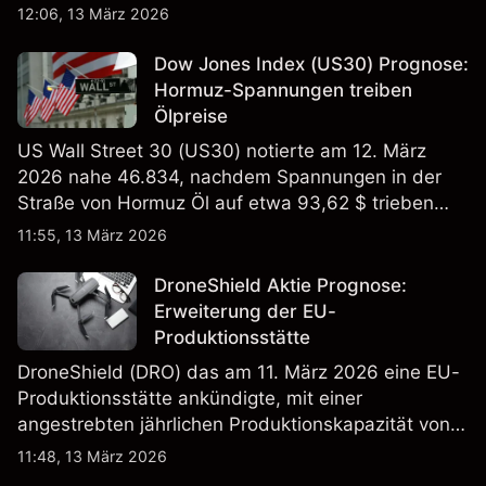
EBITDA von 9,6–10,1 Mrd. € hin. Die
12:06, 13 März 2026
Wertentwicklung in der Vergangenheit ist kein
verlässlicher Indikator für zukünftige Ergebnisse.
Dow Jones Index (US30) Prognose:
Hormuz-Spannungen treiben
Ölpreise
US Wall Street 30 (US30) notierte am 12. März
2026 nahe 46.834, nachdem Spannungen in der
Straße von Hormuz Öl auf etwa 93,62 $ trieben
und die US-Arbeitslosigkeit auf 4,4% stieg. Die
11:55, 13 März 2026
Wertentwicklung in der Vergangenheit ist kein
verlässlicher Indikator für zukünftige Ergebnisse.
DroneShield Aktie Prognose:
Erweiterung der EU-
Produktionsstätte
DroneShield (DRO) das am 11. März 2026 eine EU-
Produktionsstätte ankündigte, mit einer
angestrebten jährlichen Produktionskapazität von
etwa 2,4 Mrd. AUD bis Ende 2026. Die
11:48, 13 März 2026
Wertentwicklung in der Vergangenheit ist kein