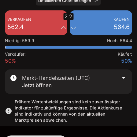
Detaillierten Chart anzeigen
2.2
VERKAUFEN
KAUFEN
562.4
564.6
Niedrig
:
559.9
Hoch
:
564.4
Verkäufer:
Käufer:
50%
50%
Markt-Handelszeiten (UTC)
Jetzt öffnen
Frühere Wertentwicklungen sind kein zuverlässiger
Indikator für zukünftige Ergebnisse. Die Aktienkurse
sind indikativ und können von den aktuellen
Marktpreisen abweichen.