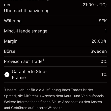
Margin. Ihre Investition
SEK 1,000.00
der
21:00
(UTC)
Übernachtfinanzierung
Anpassung der
Übernachtfinanzierung
-0.01566
%
Währung
SEK
Gebühren aus
(-SEK 0.80)
fremdfinanzierten
Mind.-Handelsmenge
1
Margin. Ihre Investition
SEK 1,000.00
Positionswert
Anpassung der
Positionsgröße mit Hebelwirkung
Margin
20.00
%
Übernachtfinanzierung
~
SEK 5,000.00
-0.006563
%
Gebühren aus
Börse
Sweden
Geld aus Hebelwirkung ~
SEK 4,000.00
(-SEK 0.30)
fremdfinanzierten
1
Positionswert
Provision auf Trade
0%
Zur Plattform
Positionsgröße mit Hebelwirkung
Garantierte Stop-
~
SEK 5,000.00
1
%
Prämie
Geld aus Hebelwirkung ~
SEK 4,000.00
1
Unsere Gebühr für die Ausführung Ihres Trades ist der
Zur Plattform
Spread, die Differenz zwischen dem Kauf- und Verkaufspreis.
Weitere Informationen finden Sie im Abschnitt zu den
Kosten
und Gebühren
auf unserer Webseite