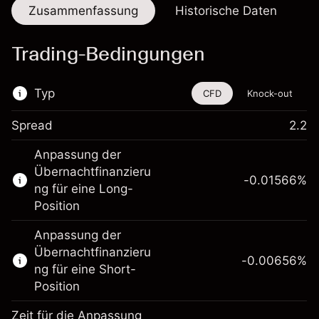
Zusammenfassung
Historische Daten
Trading-Bedingungen
Typ
CFD
Knock-out
Spread
2.2
Dieses Finanzinstrument steht für das Traden
Anpassung der
über CFDs und Knock-outs zur Verfügung.
Übernachtfinanzieru
-0.01566
%
Erfahren Sie mehr über:
ng für eine Long-
Position
CFDs
Knock-outs
Anpassung der
Übernachtfinanzieru
-0.00656
%
ng für eine Short-
Position
Zeit für die Anpassung