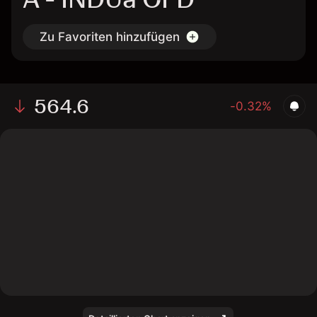
Zu Favoriten hinzufügen
564.6
-0.32%
The chart shows the INDUa stock price data over the
last 1 day, with a current price of 564.6, a high of
564.4, and a low of 559.9.