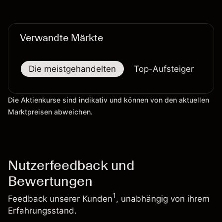
verlässlicher Indikator für zukünftige Ergebnisse.
Verwandte Märkte
Die meistgehandelten
Top-Aufsteiger
To
Die Aktienkurse sind indikativ und können von den aktuellen
Marktpreisen abweichen.
Nutzerfeedback und
Bewertungen
1
Feedback unserer Kunden
, unabhängig von ihrem
Erfahrungsstand.