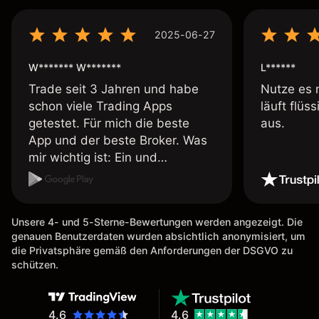
2025-06-27
W******* W*******
L******
Trade seit 3 Jahren und habe
Nutze es 
schon viele Trading Apps
läuft flüs
getestet. Für mich die beste
aus.
App und der beste Broker. Was
mir wichtig ist: Ein und
Auszahlungen per Kreditkarte
möglich. Auszahlungen immer
schnell und problemlos. Hedgen
Unsere 4- und 5-Sterne-Bewertungen werden angezeigt. Die
möglich. Berichte, Auszüge OK.
genauen Benutzerdaten wurden absichtlich anonymisiert, um
Eine Diagrammfunktion wie es
die Privatsphäre gemäß den Anforderungen der DSGVO zu
bei Naga ist wäre
schützen.
wünschenswert.
4.6
4.6