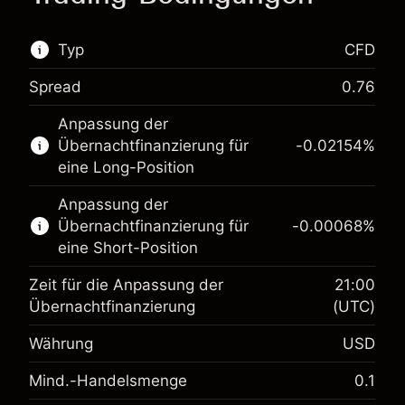
Typ
CFD
Spread
0.76
Dieser Finanzmarkt steht für das CFD-Trading
Anpassung der
zur Verfügung.
Übernachtfinanzierung für
-0.02154
%
Erfahren Sie mehr über:
eine Long-Position
CFDs
Anpassung der
Übernachtfinanzierung für
-0.00068
%
eine Short-Position
Zeit für die Anpassung der
21:00
Übernachtfinanzierung
(UTC)
Währung
USD
Margin. Ihre Investition
$1,000.00
Mind.-Handelsmenge
0.1
Anpassung der
-0.02154
Übernachtfinanzierung