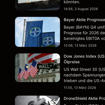
könnten.
14:56, 3 August 2026
Bayer Aktie Prognose
Bayer (BAYN) Q4 umfa
Prognose für 2026 deu
bereinigtes EBITDA vo
Vergangenheit ist kein
12:06, 13 März 2026
Dow Jones Index (US
Ölpreise
US Wall Street 30 (U
nachdem Spannungen 
trieben und die US-Ar
in der Vergangenheit i
11:55, 13 März 2026
Ergebnisse.
DroneShield Aktie Pr