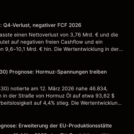
: Q4-Verlust, negativer FCF 2026
sste einen Nettoverlust von 3,76 Mrd. € und die
tet auf negativen freien Cashflow und ein
n 9,6–10,1 Mrd. € hin. Die Wertentwicklung in der
 verlässlicher Indikator für zukünftige Ergebnisse.
30) Prognose: Hormuz-Spannungen treiben
S30) notierte am 12. März 2026 nahe 46.834,
in der Straße von Hormuz Öl auf etwa 93,62 $
beitslosigkeit auf 4,4% stieg. Die Wertentwicklung
st kein verlässlicher Indikator für zukünftige
ognose: Erweiterung der EU-Produktionsstätte