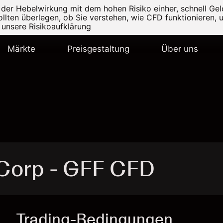
r Hebelwirkung mit dem hohen Risiko einher, schnell Geld
ollten überlegen, ob Sie verstehen, wie CFD funktionieren, 
e unsere
Risikoaufklärung
Märkte
Preisgestaltung
Über uns
 Corp - GFF CFD
Trading-Bedingungen