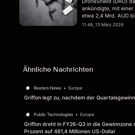
DroneShield (DRO) da
ankündigte, mit einer
etwa 2,4 Mrd. AUD bi
Vergangenheit ist kein
11:48, 13 März 2026
Ähnliche Nachrichten
Reuters News
•
Europe
Griffon legt zu, nachdem der Quartalsgewinn
Public Technologies
•
Europe
Griffon dreht in FY26-Q3 in die Gewinnzone m
Prozent auf 481,4 Millionen US-Dollar