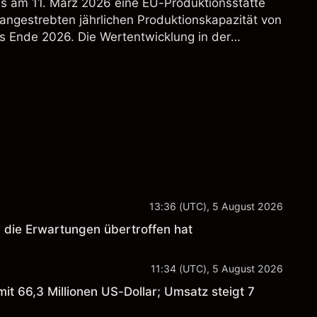
s am 11. März 2026 eine EU-Produktionsstätte
 angestrebten jährlichen Produktionskapazität von
s Ende 2026. Die Wertentwicklung in der
 verlässlicher Indikator für zukünftige Ergebnisse.
13:36 (UTC), 5 August 2026
 die Erwartungen übertroffen hat
11:34 (UTC), 5 August 2026
it 66,3 Millionen US-Dollar; Umsatz steigt 7