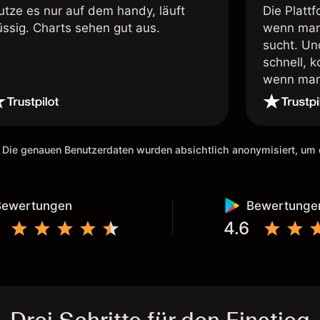
utze es nur auf dem handy, läuft
Die Plattf
üssig. Charts sehen gut aus.
wenn man
sucht. Un
schnell, 
wenn man 
ich den D
empfehlen
Risken de
vorher im
 Die genauen Benutzerdaten wurden absichtlich anonymisiert, u
kleiner V
die App w
vergrößer
Bewertungen
Bewertunge
4.6