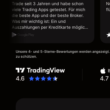
Trade seit 3 Jahren und habe schon
N
viele Trading Apps getestet. Für mich
fl
die beste App und der beste Broker.
Was mir wichtig ist: Ein und
Auszahlungen per Kreditkarte möglich.
Auszahlungen immer schnell und
problemlos. Hedgen möglich. Berichte,
Auszüge OK. Eine Diagrammfunktion
wie es bei Naga ist wäre
Unsere 4- und 5-Sterne-Bewertungen werden angezeigt.
wünschenswert.
zu schützen.
4.6
4.7