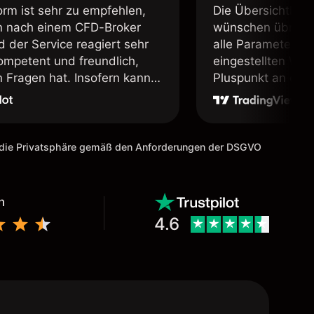
orm ist sehr zu empfehlen,
Die Übersichtlichk
 nach einem CFD-Broker
wünschen übrig. 
d der Service reagiert sehr
alle Parameter in 
kompetent und freundlich,
eingestellten Wäh
Fragen hat. Insofern kann
Pluspunkt an diese
ienstleister uneingeschränkt
, sofern man sich der
s Tradens bewusst ist und
 Demokonto geübt hat. Ein
m die Privatsphäre gemäß den Anforderungen der DSGVO
erbesserungsvorschlag für
äre es, die Schriftarten zu
n!
n
4.6