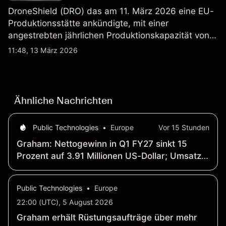
DroneShield (DRO) das am 11. März 2026 eine EU-
Produktionsstätte ankündigte, mit einer
angestrebten jährlichen Produktionskapazität von
etwa 2,4 Mrd. AUD bis Ende 2026. Die
11:48, 13 März 2026
Wertentwicklung in der Vergangenheit ist kein
verlässlicher Indikator für zukünftige Ergebnisse.
Ähnliche Nachrichten
Public Technologies
•
Europe
Vor 15 Stunden
Graham: Nettogewinn in Q1 FY27 sinkt 15
Prozent auf 3.91 Millionen US-Dollar; Umsatz
steigt 29 Prozent auf 71.34 Millionen US-Dollar
Public Technologies
•
Europe
22:00 (UTC), 5 August 2026
Graham erhält Rüstungsaufträge über mehr