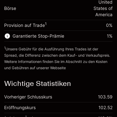
-0.000682
Übernachtfinanzierung
United
Positionsgröße mit Hebelwirkung
%
Gebühren aus
Börse
States of
~
$5,000.00
fremdfinanzierten
(-$0.03)
America
Geld aus Hebelwirkung ~
$4,000.00
Positionswert
1
Provision auf Trade
0%
Positionsgröße mit Hebelwirkung
Zur Plattform
~
$5,000.00
Garantierte Stop-Prämie
1
%
Geld aus Hebelwirkung ~
$4,000.00
1
Unsere Gebühr für die Ausführung Ihres Trades ist der
Zur Plattform
Spread, die Differenz zwischen dem Kauf- und Verkaufspreis.
Weitere Informationen finden Sie im Abschnitt zu den
Kosten
und Gebühren
auf unserer Webseite
Kosten und Gebühren
Wichtige Statistiken
Vorheriger Schlusskurs
103.59
Eröffnungskurs
102.52