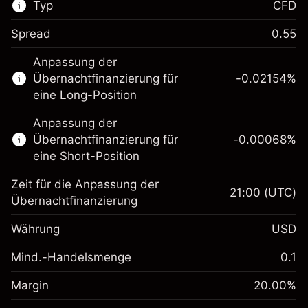
Typ
CFD
Spread
0.55
Dieser Finanzmarkt steht für das CFD-
Anpassung der
Trading zur Verfügung.
Übernachtfinanzierung für
-0.02154
%
Erfahren Sie mehr über:
eine Long-Position
CFDs
Anpassung der
Übernachtfinanzierung für
-0.00068
%
eine Short-Position
Zeit für die Anpassung der
21:00
(UTC)
Übernachtfinanzierung
Margin. Ihre Investition
$1,000.00
Währung
USD
Anpassung der
-0.02154
Übernachtfinanzierung
Mind.-Handelsmenge
0.1
%
Gebühren aus
Margin. Ihre Investition
$1,000.00
fremdfinanzierten
(-$1.08)
Margin
20.00
%
Positionswert
Anpassung der