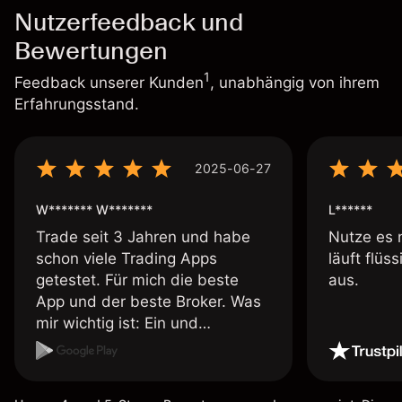
Nutzerfeedback und
Bewertungen
1
Feedback unserer Kunden
, unabhängig von ihrem
Erfahrungsstand.
2025-06-27
W******* W*******
L******
Trade seit 3 Jahren und habe
Nutze es 
schon viele Trading Apps
läuft flüs
getestet. Für mich die beste
aus.
App und der beste Broker. Was
mir wichtig ist: Ein und
Auszahlungen per Kreditkarte
möglich. Auszahlungen immer
schnell und problemlos. Hedgen