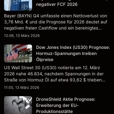
negativer FCF 2026
Bayer (BAYN) Q4 umfasste einen Nettoverlust von
3,76 Mrd. € und die Prognose für 2026 deutet auf
negativen freien Cashflow und ein bereinigtes
EBITDA von 9,6–10,1 Mrd. € hin. Die
12:06, 13 März 2026
Wertentwicklung in der Vergangenheit ist kein
verlässlicher Indikator für zukünftige Ergebnisse.
Dow Jones Index (US30) Prognose:
Hormuz-Spannungen treiben
Ölpreise
US Wall Street 30 (US30) notierte am 12. März
2026 nahe 46.834, nachdem Spannungen in der
Straße von Hormuz Öl auf etwa 93,62 $ trieben
und die US-Arbeitslosigkeit auf 4,4% stieg. Die
11:55, 13 März 2026
Wertentwicklung in der Vergangenheit ist kein
verlässlicher Indikator für zukünftige Ergebnisse.
DroneShield Aktie Prognose:
Erweiterung der EU-
Produktionsstätte