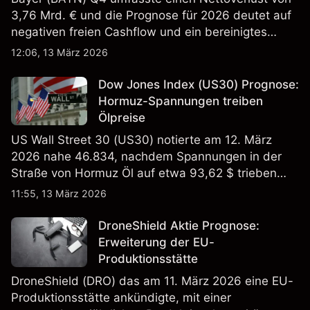
3,76 Mrd. € und die Prognose für 2026 deutet auf
negativen freien Cashflow und ein bereinigtes
EBITDA von 9,6–10,1 Mrd. € hin. Die
12:06, 13 März 2026
Wertentwicklung in der Vergangenheit ist kein
verlässlicher Indikator für zukünftige Ergebnisse.
Dow Jones Index (US30) Prognose:
Hormuz-Spannungen treiben
Ölpreise
US Wall Street 30 (US30) notierte am 12. März
2026 nahe 46.834, nachdem Spannungen in der
Straße von Hormuz Öl auf etwa 93,62 $ trieben
und die US-Arbeitslosigkeit auf 4,4% stieg. Die
11:55, 13 März 2026
Wertentwicklung in der Vergangenheit ist kein
verlässlicher Indikator für zukünftige Ergebnisse.
DroneShield Aktie Prognose:
Erweiterung der EU-
Produktionsstätte
DroneShield (DRO) das am 11. März 2026 eine EU-
Produktionsstätte ankündigte, mit einer