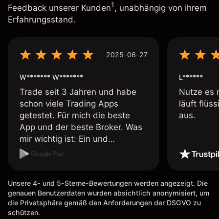
1
Feedback unserer Kunden
, unabhängig von ihrem
Erfahrungsstand.
2025-06-27
W******* W*******
L******
Trade seit 3 Jahren und habe
Nutze es 
schon viele Trading Apps
läuft flüs
getestet. Für mich die beste
aus.
App und der beste Broker. Was
mir wichtig ist: Ein und
Auszahlungen per Kreditkarte
möglich. Auszahlungen immer
schnell und problemlos. Hedgen
Unsere 4- und 5-Sterne-Bewertungen werden angezeigt. Die
möglich. Berichte, Auszüge OK.
genauen Benutzerdaten wurden absichtlich anonymisiert, um
Eine Diagrammfunktion wie es
die Privatsphäre gemäß den Anforderungen der DSGVO zu
bei Naga ist wäre
schützen.