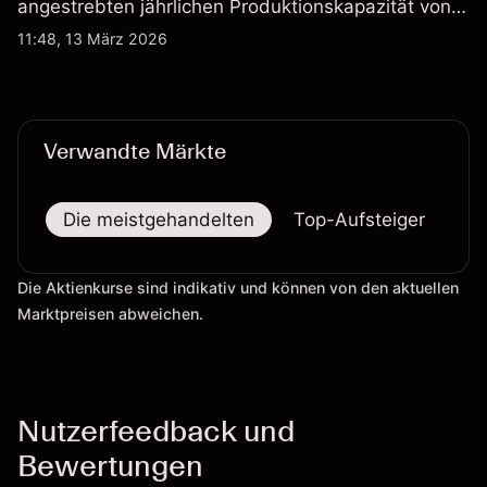
angestrebten jährlichen Produktionskapazität von
etwa 2,4 Mrd. AUD bis Ende 2026. Die
11:48, 13 März 2026
Wertentwicklung in der Vergangenheit ist kein
verlässlicher Indikator für zukünftige Ergebnisse.
Verwandte Märkte
Die meistgehandelten
Top-Aufsteiger
To
Die Aktienkurse sind indikativ und können von den aktuellen
Marktpreisen abweichen.
Nutzerfeedback und
Bewertungen