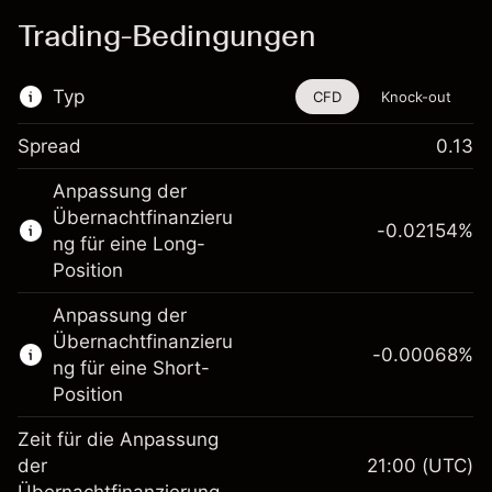
Trading-Bedingungen
Typ
CFD
Knock-out
Spread
0.13
Dieses Finanzinstrument steht für das Traden
Anpassung der
über CFDs und Knock-outs zur Verfügung.
Übernachtfinanzieru
-0.02154
%
Erfahren Sie mehr über:
ng für eine Long-
Position
CFDs
Knock-outs
Anpassung der
Übernachtfinanzieru
-0.00068
%
ng für eine Short-
Position
Zeit für die Anpassung
Margin. Ihre Investition
$1,000.00
der
21:00
(UTC)