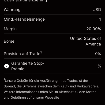
Übernachtfinanzierung
Anpassung der
-0.02154
Übernachtfinanzierung
Währung
USD
%
Gebühren aus
fremdfinanzierten
(-$1.08)
Mind.-Handelsmenge
1
Margin. Ihre Investition
$1,000.00
Positionswert
Anpassung der
Positionsgröße mit Hebelwirkung
Margin
20.00
%
-0.000682
Übernachtfinanzierung
~
$5,000.00
%
Gebühren aus
United States of
Geld aus Hebelwirkung ~
$4,000.00
Börse
fremdfinanzierten
(-$0.03)
America
Positionswert
1
Provision auf Trade
0%
Zur Plattform
Positionsgröße mit Hebelwirkung
~
$5,000.00
Garantierte Stop-
Geld aus Hebelwirkung ~
$4,000.00
1
%
Prämie
1
Zur Plattform
Unsere Gebühr für die Ausführung Ihres Trades ist der
Spread, die Differenz zwischen dem Kauf- und Verkaufspreis.
Weitere Informationen finden Sie im Abschnitt zu den
Kosten
und Gebühren
auf unserer Webseite
Kosten und Gebühren