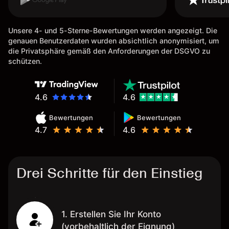
möglich. Auszahlungen immer
schnell und problemlos. Hedgen
Unsere 4- und 5-Sterne-Bewertungen werden angezeigt. Die
möglich. Berichte, Auszüge OK.
genauen Benutzerdaten wurden absichtlich anonymisiert, um
Eine Diagrammfunktion wie es
die Privatsphäre gemäß den Anforderungen der DSGVO zu
bei Naga ist wäre
schützen.
wünschenswert.
4.6
4.6
Bewertungen
Bewertungen
4.7
4.6
Drei Schritte für den Einstieg
1. Erstellen Sie Ihr Konto
(vorbehaltlich der Eignung)