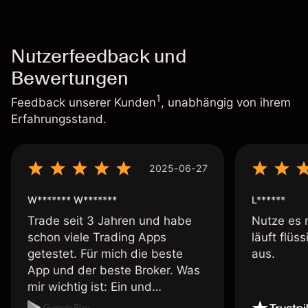
Nutzerfeedback und
Bewertungen
1
Feedback unserer Kunden
, unabhängig von ihrem
Erfahrungsstand.
2025-06-27
W******* W*******
L******
Trade seit 3 Jahren und habe
Nutze es 
schon viele Trading Apps
läuft flüs
getestet. Für mich die beste
aus.
App und der beste Broker. Was
mir wichtig ist: Ein und
Auszahlungen per Kreditkarte