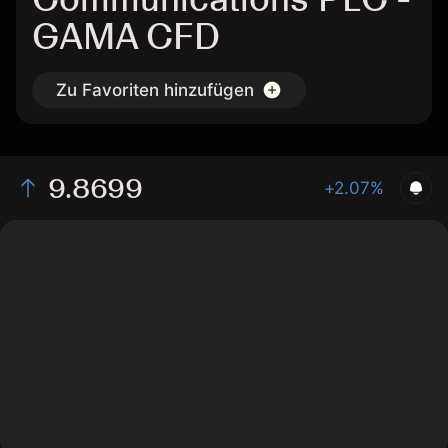
GAMA CFD
Zu Favoriten hinzufügen
9.8699
+2.07%
The chart shows the GAMA stock price data over the
last 1 day, with a current price of 9.8699, a high of
10.0499, and a low of 9.6653.