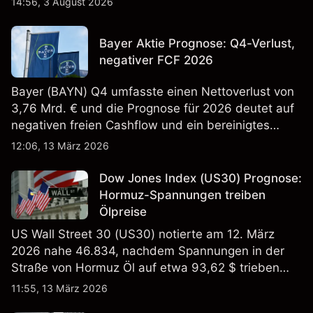
14:56, 3 August 2026
Bayer Aktie Prognose: Q4-Verlust,
negativer FCF 2026
Bayer (BAYN) Q4 umfasste einen Nettoverlust von
3,76 Mrd. € und die Prognose für 2026 deutet auf
negativen freien Cashflow und ein bereinigtes
EBITDA von 9,6–10,1 Mrd. € hin. Die
12:06, 13 März 2026
Wertentwicklung in der Vergangenheit ist kein
verlässlicher Indikator für zukünftige Ergebnisse.
Dow Jones Index (US30) Prognose:
Hormuz-Spannungen treiben
Ölpreise
US Wall Street 30 (US30) notierte am 12. März
2026 nahe 46.834, nachdem Spannungen in der
Straße von Hormuz Öl auf etwa 93,62 $ trieben
und die US-Arbeitslosigkeit auf 4,4% stieg. Die
11:55, 13 März 2026
Wertentwicklung in der Vergangenheit ist kein