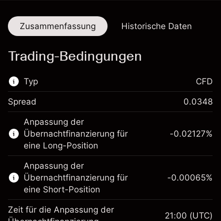
Zusammenfassung
Historische Daten
Trading-Bedingungen
Typ
CFD
Spread
0.0348
Dieser Finanzmarkt steht für das CFD-
Anpassung der
Trading zur Verfügung.
Übernachtfinanzierung für
-0.02127
%
Erfahren Sie mehr über:
eine Long-Position
CFDs
Anpassung der
Übernachtfinanzierung für
-0.00065
%
eine Short-Position
Zeit für die Anpassung der
21:00
(UTC)