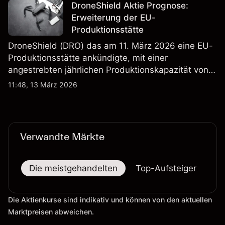
verlässlicher Indikator für zukünftige Ergebnisse.
DroneShield Aktie Prognose:
Erweiterung der EU-
Produktionsstätte
DroneShield (DRO) das am 11. März 2026 eine EU-
Produktionsstätte ankündigte, mit einer
angestrebten jährlichen Produktionskapazität von
etwa 2,4 Mrd. AUD bis Ende 2026. Die
11:48, 13 März 2026
Wertentwicklung in der Vergangenheit ist kein
verlässlicher Indikator für zukünftige Ergebnisse.
Verwandte Märkte
Die meistgehandelten
Top-Aufsteiger
To
Die Aktienkurse sind indikativ und können von den aktuellen
Marktpreisen abweichen.