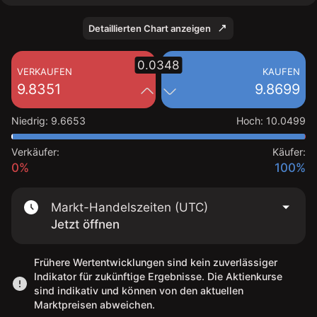
Detaillierten Chart anzeigen
0.0348
VERKAUFEN
KAUFEN
9.8351
9.8699
Niedrig
:
9.6653
Hoch
:
10.0499
Verkäufer:
Käufer:
0%
100%
Markt-Handelszeiten (UTC)
Jetzt öffnen
Frühere Wertentwicklungen sind kein zuverlässiger
Indikator für zukünftige Ergebnisse. Die Aktienkurse
sind indikativ und können von den aktuellen
Marktpreisen abweichen.