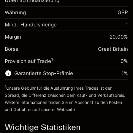
Übernachtfinanzierung
Margin. Ihre Investition
£1,000.00
Währung
GBP
Anpassung der
-0.021271
Übernachtfinanzierung
Mind.-Handelsmenge
1
%
Gebühren aus
Margin. Ihre Investition
£1,000.00
fremdfinanzierten
(-£1.06)
Margin
20.00
%
Positionswert
Anpassung der
-0.000647
Börse
Übernachtfinanzierung
Great Britain
Positionsgröße mit Hebelwirkung
%
Gebühren aus
~
£5,000.00
1
Provision auf Trade
0%
fremdfinanzierten
(-£0.03)
Geld aus Hebelwirkung ~
£4,000.00
Positionswert
Garantierte Stop-Prämie
1
%
Positionsgröße mit Hebelwirkung
Zur Plattform
~
£5,000.00
1
Unsere Gebühr für die Ausführung Ihres Trades ist der
Geld aus Hebelwirkung ~
£4,000.00
Spread, die Differenz zwischen dem Kauf- und Verkaufspreis.
Weitere Informationen finden Sie im Abschnitt zu den
Kosten
Zur Plattform
und Gebühren
auf unserer Webseite
Kosten und Gebühren
Wichtige Statistiken