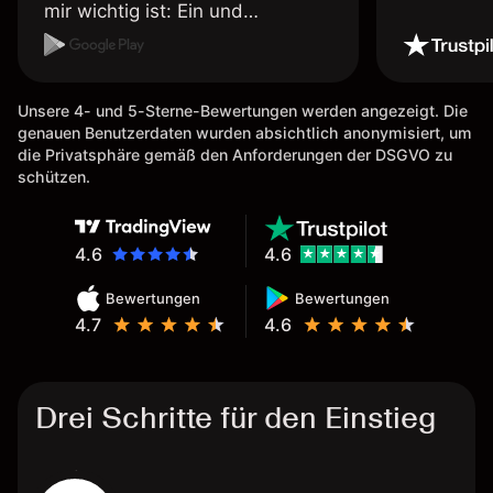
mir wichtig ist: Ein und
Auszahlungen per Kreditkarte
möglich. Auszahlungen immer
schnell und problemlos. Hedgen
Unsere 4- und 5-Sterne-Bewertungen werden angezeigt. Die
möglich. Berichte, Auszüge OK.
genauen Benutzerdaten wurden absichtlich anonymisiert, um
Eine Diagrammfunktion wie es
die Privatsphäre gemäß den Anforderungen der DSGVO zu
bei Naga ist wäre
schützen.
wünschenswert.
4.6
4.6
Bewertungen
Bewertungen
4.7
4.6
Drei Schritte für den Einstieg