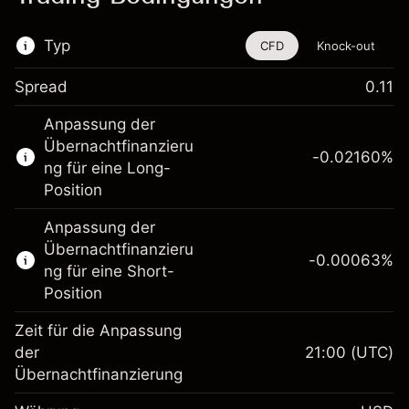
Typ
CFD
Knock-out
Spread
0.11
Dieses Finanzinstrument steht für das Traden
Anpassung der
über CFDs und Knock-outs zur Verfügung.
Übernachtfinanzieru
-0.02160
%
Erfahren Sie mehr über:
ng für eine Long-
Position
CFDs
Knock-outs
Anpassung der
Übernachtfinanzieru
-0.00063
%
ng für eine Short-
Position
Zeit für die Anpassung
Margin. Ihre Investition
$1,000.00
der
21:00
(UTC)
Übernachtfinanzierung
Anpassung der
-0.021596
Übernachtfinanzierung