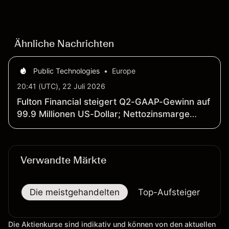
Wertentwicklung in der Vergangenheit ist kein
verlässlicher Indikator für zukünftige Ergebnisse.
Ähnliche Nachrichten
Public Technologies
•
Europe
20:41 (UTC), 22 Juli 2026
Fulton Financial steigert Q2-GAAP-Gewinn auf
99.9 Millionen US-Dollar; Nettozinsmarge
weitet sich auf 3.6 Prozent aus
Verwandte Märkte
Die meistgehandelten
Top-Aufsteiger
To
Die Aktienkurse sind indikativ und können von den aktuellen