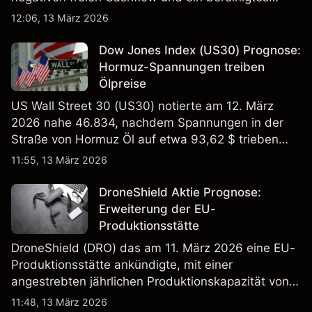
EBITDA von 9,6–10,1 Mrd. € hin. Die
12:06, 13 März 2026
Wertentwicklung in der Vergangenheit ist kein
verlässlicher Indikator für zukünftige Ergebnisse.
Dow Jones Index (US30) Prognose:
Hormuz-Spannungen treiben
Ölpreise
US Wall Street 30 (US30) notierte am 12. März
2026 nahe 46.834, nachdem Spannungen in der
Straße von Hormuz Öl auf etwa 93,62 $ trieben
und die US-Arbeitslosigkeit auf 4,4% stieg. Die
11:55, 13 März 2026
Wertentwicklung in der Vergangenheit ist kein
verlässlicher Indikator für zukünftige Ergebnisse.
DroneShield Aktie Prognose:
Erweiterung der EU-
Produktionsstätte
DroneShield (DRO) das am 11. März 2026 eine EU-
Produktionsstätte ankündigte, mit einer
angestrebten jährlichen Produktionskapazität von
etwa 2,4 Mrd. AUD bis Ende 2026. Die
11:48, 13 März 2026