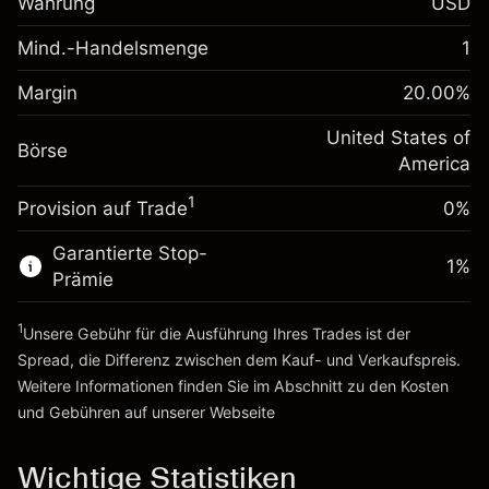
Währung
USD
%
Gebühren aus
fremdfinanzierten
(-$1.08)
Mind.-Handelsmenge
1
Margin. Ihre Investition
$1,000.00
Positionswert
Anpassung der
Positionsgröße mit Hebelwirkung
Margin
20.00
%
-0.000626
Übernachtfinanzierung
~
$5,000.00
%
Gebühren aus
United States of
Geld aus Hebelwirkung ~
$4,000.00
Börse
fremdfinanzierten
(-$0.03)
America
Positionswert
1
Provision auf Trade
0%
Zur Plattform
Positionsgröße mit Hebelwirkung
~
$5,000.00
Garantierte Stop-
Geld aus Hebelwirkung ~
$4,000.00
1
%
Prämie
1
Zur Plattform
Unsere Gebühr für die Ausführung Ihres Trades ist der
Spread, die Differenz zwischen dem Kauf- und Verkaufspreis.
Weitere Informationen finden Sie im Abschnitt zu den
Kosten
und Gebühren
auf unserer Webseite
Kosten und Gebühren
Wichtige Statistiken