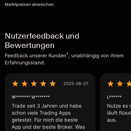
Marktpreisen abweichen.
Nutzerfeedback und
Bewertungen
1
Feedback unserer Kunden
, unabhängig von ihrem
Erfahrungsstand.
2025-06-27
W******* W*******
L******
Trade seit 3 Jahren und habe
Nutze es 
schon viele Trading Apps
läuft flüs
getestet. Für mich die beste
aus.
App und der beste Broker. Was