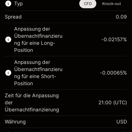
Typ
CFD
Knock-out
Spread
0.09
Dieses Finanzinstrument steht für das Traden
Anpassung der
über CFDs und Knock-outs zur Verfügung.
Übernachtfinanzieru
-0.02157
%
Erfahren Sie mehr über:
ng für eine Long-
Position
CFDs
Knock-outs
Anpassung der
Übernachtfinanzieru
-0.00065
%
ng für eine Short-
Position
Zeit für die Anpassung
Margin. Ihre Investition
$1,000.00
der
21:00
(UTC)
Übernachtfinanzierung
Anpassung der
-0.021568
Übernachtfinanzierung
Währung
USD
%
Gebühren aus
fremdfinanzierten
(-$1.08)