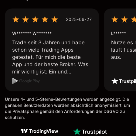
2025-06-27
W******* W*******
L******
Trade seit 3 Jahren und habe
Nutze es 
schon viele Trading Apps
läuft flüs
getestet. Für mich die beste
aus.
App und der beste Broker. Was
mir wichtig ist: Ein und
Auszahlungen per Kreditkarte
möglich. Auszahlungen immer
schnell und problemlos. Hedgen
Unsere 4- und 5-Sterne-Bewertungen werden angezeigt. Die
möglich. Berichte, Auszüge OK.
genauen Benutzerdaten wurden absichtlich anonymisiert, um
Eine Diagrammfunktion wie es
die Privatsphäre gemäß den Anforderungen der DSGVO zu
bei Naga ist wäre
schützen.
wünschenswert.