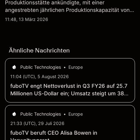
Produktionsstätte ankündigte, mit einer
angestrebten jährlichen Produktionskapazität von
etwa 2,4 Mrd. AUD bis Ende 2026. Die
11:48, 13 März 2026
Wertentwicklung in der Vergangenheit ist kein
verlässlicher Indikator für zukünftige Ergebnisse.
Ähnliche Nachrichten
Public Technologies
•
Europe
11:04 (UTC), 5 August 2026
fuboTV engt Nettoverlust in Q3 FY26 auf 25.7
Millionen US-Dollar ein; Umsatz steigt um 38
Prozent auf 1.48 Milliarden US-Dollar
Public Technologies
•
Europe
21:33 (UTC), 29 Juli 2026
fuboTV beruft CEO Alisa Bowen in