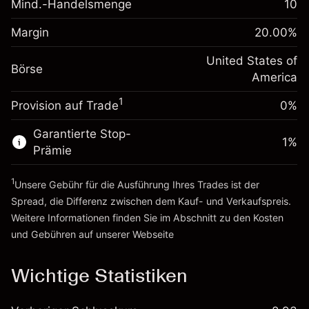
Mind.-Handelsmenge
10
Margin. Ihre Investition
$1,000.00
Positionswert
Anpassung der
Positionsgröße mit Hebelwirkung
Margin
20.00
%
-0.000654
Übernachtfinanzierung
~
$5,000.00
%
Gebühren aus
United States of
Geld aus Hebelwirkung ~
$4,000.00
Börse
fremdfinanzierten
(-$0.03)
America
Positionswert
1
Provision auf Trade
0%
Zur Plattform
Positionsgröße mit Hebelwirkung
~
$5,000.00
Garantierte Stop-
Geld aus Hebelwirkung ~
$4,000.00
1
%
Prämie
1
Zur Plattform
Unsere Gebühr für die Ausführung Ihres Trades ist der
Spread, die Differenz zwischen dem Kauf- und Verkaufspreis.
Weitere Informationen finden Sie im Abschnitt zu den
Kosten
und Gebühren
auf unserer Webseite
Kosten und Gebühren
Wichtige Statistiken