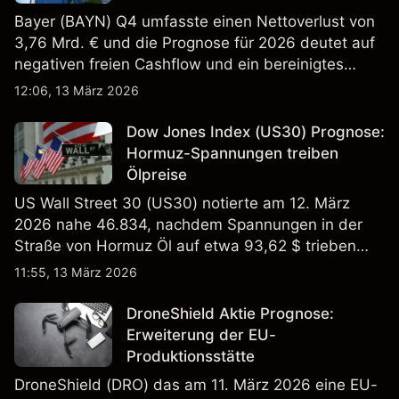
Bayer (BAYN) Q4 umfasste einen Nettoverlust von
3,76 Mrd. € und die Prognose für 2026 deutet auf
negativen freien Cashflow und ein bereinigtes
EBITDA von 9,6–10,1 Mrd. € hin. Die
12:06, 13 März 2026
Wertentwicklung in der Vergangenheit ist kein
verlässlicher Indikator für zukünftige Ergebnisse.
Dow Jones Index (US30) Prognose:
Hormuz-Spannungen treiben
Ölpreise
US Wall Street 30 (US30) notierte am 12. März
2026 nahe 46.834, nachdem Spannungen in der
Straße von Hormuz Öl auf etwa 93,62 $ trieben
und die US-Arbeitslosigkeit auf 4,4% stieg. Die
11:55, 13 März 2026
Wertentwicklung in der Vergangenheit ist kein
verlässlicher Indikator für zukünftige Ergebnisse.
DroneShield Aktie Prognose:
Erweiterung der EU-
Produktionsstätte
DroneShield (DRO) das am 11. März 2026 eine EU-