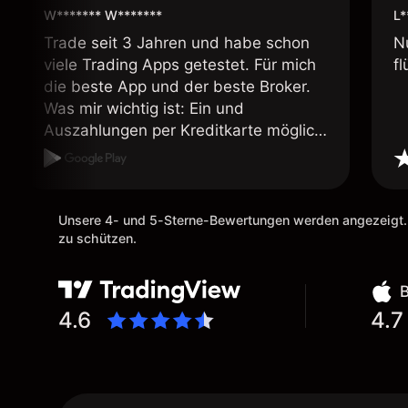
W******* W*******
L*
Trade seit 3 Jahren und habe schon
N
viele Trading Apps getestet. Für mich
fl
die beste App und der beste Broker.
Was mir wichtig ist: Ein und
Auszahlungen per Kreditkarte möglich.
Auszahlungen immer schnell und
problemlos. Hedgen möglich. Berichte,
Auszüge OK. Eine Diagrammfunktion
wie es bei Naga ist wäre
Unsere 4- und 5-Sterne-Bewertungen werden angezeigt.
wünschenswert.
zu schützen.
4.6
4.7