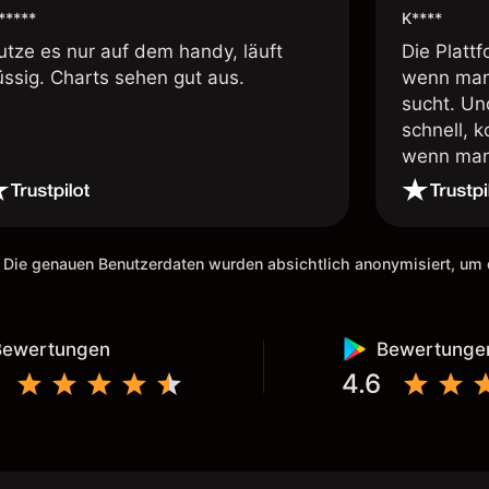
*****
K****
utze es nur auf dem handy, läuft
Die Plattf
üssig. Charts sehen gut aus.
wenn man
sucht. Un
schnell, 
wenn man 
ich den D
empfehlen
Risken de
vorher im
 Die genauen Benutzerdaten wurden absichtlich anonymisiert, u
kleiner V
die App w
vergrößer
Bewertungen
Bewertunge
4.6