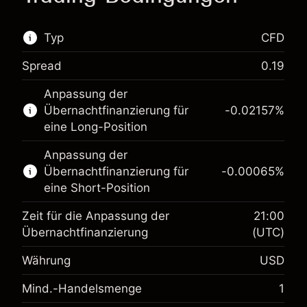
Typ
CFD
Spread
0.19
Dieser Finanzmarkt steht für das CFD-Trading
Anpassung der
zur Verfügung.
Übernachtfinanzierung für
-0.02157
%
Erfahren Sie mehr über:
eine Long-Position
CFDs
Anpassung der
Übernachtfinanzierung für
-0.00065
%
eine Short-Position
Zeit für die Anpassung der
21:00
Übernachtfinanzierung
(UTC)
Währung
USD
Margin. Ihre Investition
$1,000.00
Mind.-Handelsmenge
1
Anpassung der
-0.021568
Übernachtfinanzierung