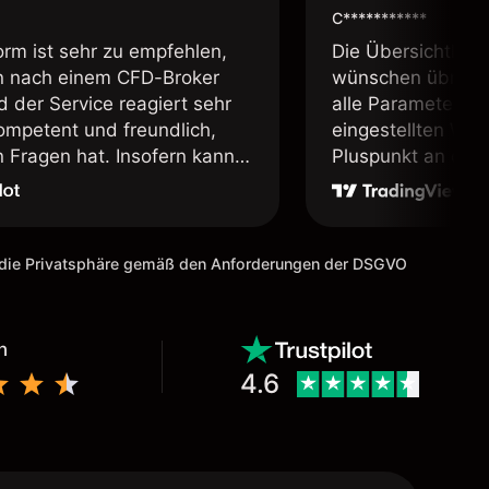
C***********
orm ist sehr zu empfehlen,
Die Übersichtlichk
 nach einem CFD-Broker
wünschen übrig. 
d der Service reagiert sehr
alle Parameter in 
kompetent und freundlich,
eingestellten Wäh
Fragen hat. Insofern kann
Pluspunkt an diese
ienstleister uneingeschränkt
, sofern man sich der
s Tradens bewusst ist und
 Demokonto geübt hat. Ein
m die Privatsphäre gemäß den Anforderungen der DSGVO
erbesserungsvorschlag für
äre es, die Schriftarten zu
n!
n
4.6