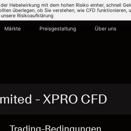
r Hebelwirkung mit dem hohen Risiko einher, schnell Geld
ollten überlegen, ob Sie verstehen, wie CFD funktionieren, 
e unsere
Risikoaufklärung
Märkte
Preisgestaltung
Über uns
imited - XPRO CFD
Trading-Bedingungen