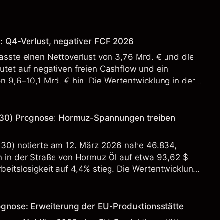
: Q4-Verlust, negativer FCF 2026
sste einen Nettoverlust von 3,76 Mrd. € und die
tet auf negativen freien Cashflow und ein
n 9,6–10,1 Mrd. € hin. Die Wertentwicklung in der
 verlässlicher Indikator für zukünftige Ergebnisse.
30) Prognose: Hormuz-Spannungen treiben
S30) notierte am 12. März 2026 nahe 46.834,
in der Straße von Hormuz Öl auf etwa 93,62 $
beitslosigkeit auf 4,4% stieg. Die Wertentwicklung
st kein verlässlicher Indikator für zukünftige
ognose: Erweiterung der EU-Produktionsstätte