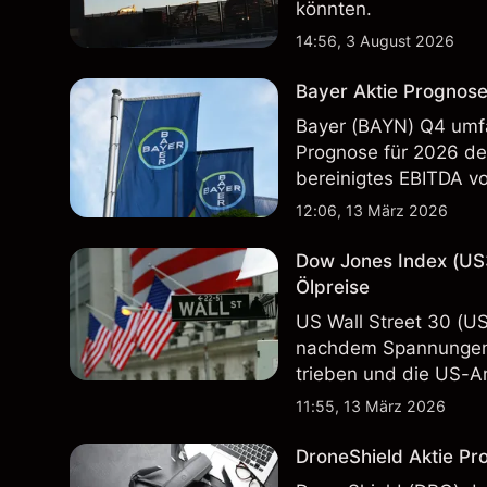
könnten.
14:56, 3 August 2026
Bayer Aktie Prognose
Bayer (BAYN) Q4 umfa
Prognose für 2026 deu
bereinigtes EBITDA vo
Vergangenheit ist kein
12:06, 13 März 2026
Dow Jones Index (US
Ölpreise
US Wall Street 30 (U
nachdem Spannungen 
trieben und die US-Ar
in der Vergangenheit i
11:55, 13 März 2026
Ergebnisse.
DroneShield Aktie Pr