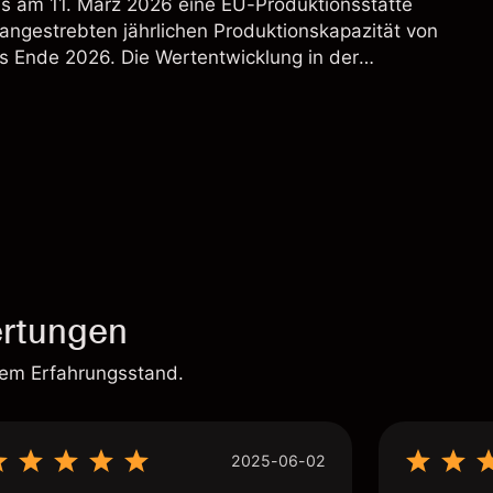
s am 11. März 2026 eine EU-Produktionsstätte
 angestrebten jährlichen Produktionskapazität von
s Ende 2026. Die Wertentwicklung in der
 verlässlicher Indikator für zukünftige Ergebnisse.
rtungen
rem Erfahrungsstand.
2025-06-02