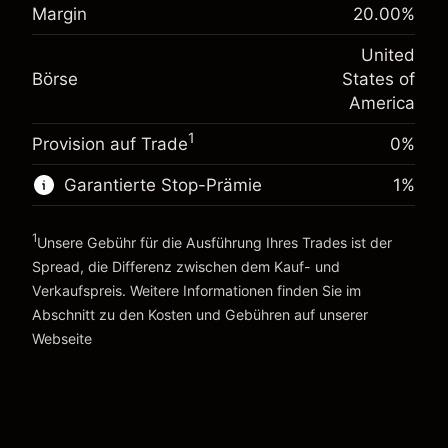
%
Margin
20.00
%
Gebühren aus fremdfinanzierten
Margin. Ihre Investition
$1,000.00
(-$1.08)
Positionswert
United
Anpassung der
Positionsgröße mit Hebelwirkung ~
$5,000.00
-0.000654
Börse
States of
Übernachtfinanzierung
Geld aus Hebelwirkung ~
$4,000.00
%
America
Gebühren aus fremdfinanzierten
(-$0.03)
Positionswert
1
Provision auf Trade
0%
Zur Plattform
Positionsgröße mit Hebelwirkung ~
$5,000.00
Geld aus Hebelwirkung ~
$4,000.00
Garantierte Stop-Prämie
1
%
1
Unsere Gebühr für die Ausführung Ihres Trades ist der
Zur Plattform
Spread, die Differenz zwischen dem Kauf- und
Verkaufspreis. Weitere Informationen finden Sie im
Abschnitt zu den
Kosten und Gebühren
auf unserer
Kosten und Gebühren
Webseite