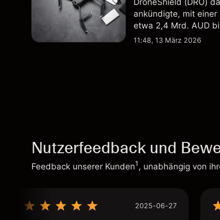
DroneShield (DRO) da
ankündigte, mit einer
etwa 2,4 Mrd. AUD bi
Vergangenheit ist kein
11:48, 13 März 2026
Nutzerfeedback und Bewe
1
Feedback unserer Kunden
, unabhängig von ih
2025-06-27