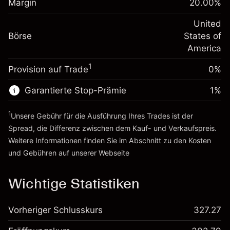
Margin
20.00
%
Positionswert
Anpassung der
-0.000654
Übernachtfinanzierung
United
Positionsgröße mit Hebelwirkung
%
Gebühren aus
Börse
States of
~
$5,000.00
fremdfinanzierten
(-$0.03)
America
Geld aus Hebelwirkung ~
$4,000.00
Positionswert
1
Provision auf Trade
0%
Positionsgröße mit Hebelwirkung
Zur Plattform
~
$5,000.00
Garantierte Stop-Prämie
1
%
Geld aus Hebelwirkung ~
$4,000.00
1
Unsere Gebühr für die Ausführung Ihres Trades ist der
Zur Plattform
Spread, die Differenz zwischen dem Kauf- und Verkaufspreis.
Weitere Informationen finden Sie im Abschnitt zu den
Kosten
und Gebühren
auf unserer Webseite
Kosten und Gebühren
Wichtige Statistiken
Vorheriger Schlusskurs
327.27