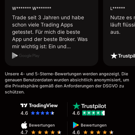
W******* W*******
L******
Trade seit 3 Jahren und habe
Nutze es 
schon viele Trading Apps
läuft flüs
getestet. Für mich die beste
aus.
App und der beste Broker. Was
mir wichtig ist: Ein und
Auszahlungen per Kreditkarte
möglich. Auszahlungen immer
schnell und problemlos. Hedgen
Unsere 4- und 5-Sterne-Bewertungen werden angezeigt. Die
möglich. Berichte, Auszüge OK.
genauen Benutzerdaten wurden absichtlich anonymisiert, um
Eine Diagrammfunktion wie es
die Privatsphäre gemäß den Anforderungen der DSGVO zu
bei Naga ist wäre
schützen.
wünschenswert.
4.6
4.6
Bewertungen
Bewertungen
4.7
4.6