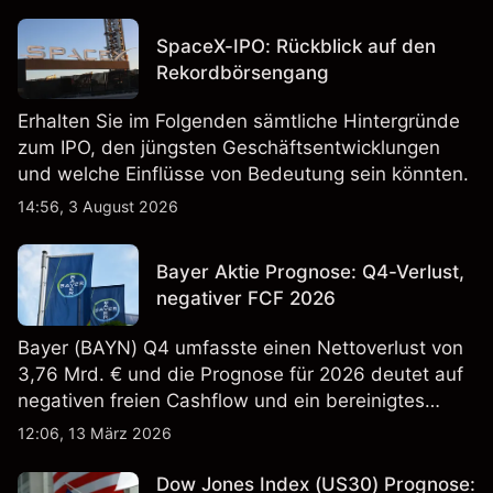
SpaceX-IPO: Rückblick auf den
Rekordbörsengang
Erhalten Sie im Folgenden sämtliche Hintergründe
zum IPO, den jüngsten Geschäftsentwicklungen
und welche Einflüsse von Bedeutung sein könnten.
14:56, 3 August 2026
Bayer Aktie Prognose: Q4-Verlust,
negativer FCF 2026
Bayer (BAYN) Q4 umfasste einen Nettoverlust von
3,76 Mrd. € und die Prognose für 2026 deutet auf
negativen freien Cashflow und ein bereinigtes
EBITDA von 9,6–10,1 Mrd. € hin. Die
12:06, 13 März 2026
Wertentwicklung in der Vergangenheit ist kein
verlässlicher Indikator für zukünftige Ergebnisse.
Dow Jones Index (US30) Prognose: