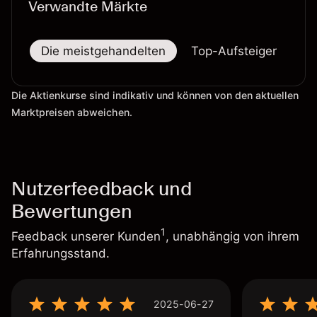
Verwandte Märkte
Die meistgehandelten
Top-Aufsteiger
To
Die Aktienkurse sind indikativ und können von den aktuellen
Marktpreisen abweichen.
Nutzerfeedback und
Bewertungen
1
Feedback unserer Kunden
, unabhängig von ihrem
Erfahrungsstand.
2025-06-27