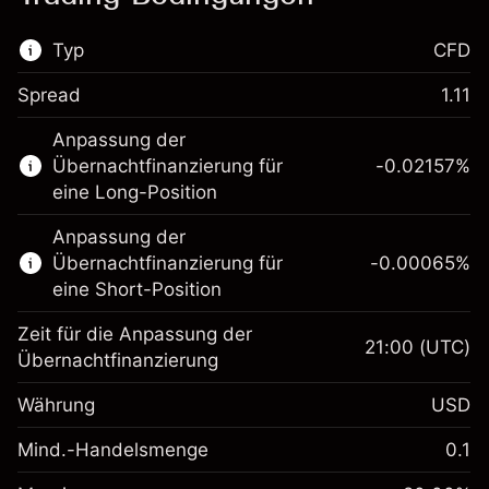
Typ
CFD
Spread
1.11
Dieser Finanzmarkt steht für das CFD-
Anpassung der
Trading zur Verfügung.
Übernachtfinanzierung für
-0.02157
%
Erfahren Sie mehr über:
eine Long-Position
CFDs
Anpassung der
Übernachtfinanzierung für
-0.00065
%
eine Short-Position
Zeit für die Anpassung der
21:00
(UTC)
Übernachtfinanzierung
Margin. Ihre Investition
$1,000.00
Währung
USD
Anpassung der
-0.021568
Übernachtfinanzierung
Mind.-Handelsmenge
0.1
%
Gebühren aus
Margin. Ihre Investition
$1,000.00
fremdfinanzierten
(-$1.08)