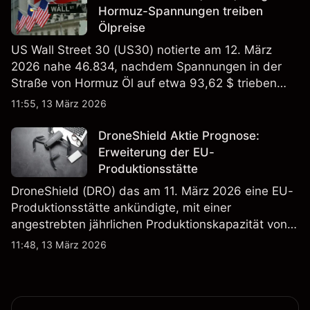
Hormuz-Spannungen treiben
Ölpreise
US Wall Street 30 (US30) notierte am 12. März
2026 nahe 46.834, nachdem Spannungen in der
Straße von Hormuz Öl auf etwa 93,62 $ trieben
und die US-Arbeitslosigkeit auf 4,4% stieg. Die
11:55, 13 März 2026
Wertentwicklung in der Vergangenheit ist kein
verlässlicher Indikator für zukünftige Ergebnisse.
DroneShield Aktie Prognose:
Erweiterung der EU-
Produktionsstätte
DroneShield (DRO) das am 11. März 2026 eine EU-
Produktionsstätte ankündigte, mit einer
angestrebten jährlichen Produktionskapazität von
etwa 2,4 Mrd. AUD bis Ende 2026. Die
11:48, 13 März 2026
Wertentwicklung in der Vergangenheit ist kein
verlässlicher Indikator für zukünftige Ergebnisse.