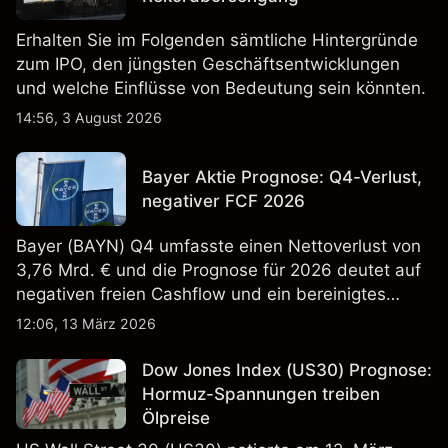
Erhalten Sie im Folgenden sämtliche Hintergründe
zum IPO, den jüngsten Geschäftsentwicklungen
und welche Einflüsse von Bedeutung sein könnten.
14:56, 3 August 2026
Bayer Aktie Prognose: Q4-Verlust,
negativer FCF 2026
Bayer (BAYN) Q4 umfasste einen Nettoverlust von
3,76 Mrd. € und die Prognose für 2026 deutet auf
negativen freien Cashflow und ein bereinigtes
EBITDA von 9,6–10,1 Mrd. € hin. Die
12:06, 13 März 2026
Wertentwicklung in der Vergangenheit ist kein
verlässlicher Indikator für zukünftige Ergebnisse.
Dow Jones Index (US30) Prognose:
Hormuz-Spannungen treiben
Ölpreise