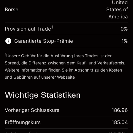
-0.000654
Übernachtfinanzierung
United
Positionsgröße mit Hebelwirkung
%
Gebühren aus
Börse
States of
~
$5,000.00
fremdfinanzierten
(-$0.03)
America
Geld aus Hebelwirkung ~
$4,000.00
Positionswert
1
Provision auf Trade
0%
Positionsgröße mit Hebelwirkung
Zur Plattform
~
$5,000.00
Garantierte Stop-Prämie
1
%
Geld aus Hebelwirkung ~
$4,000.00
1
Unsere Gebühr für die Ausführung Ihres Trades ist der
Zur Plattform
Spread, die Differenz zwischen dem Kauf- und Verkaufspreis.
Weitere Informationen finden Sie im Abschnitt zu den
Kosten
und Gebühren
auf unserer Webseite
Kosten und Gebühren
Wichtige Statistiken
Vorheriger Schlusskurs
186.96
Eröffnungskurs
185.04