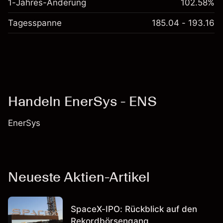
1-Jahres-Änderung
102.58%
Tagesspanne
185.04 - 193.16
Handeln EnerSys - ENS
EnerSys
Neueste Aktien-Artikel
SpaceX-IPO: Rückblick auf den
Rekordbörsengang