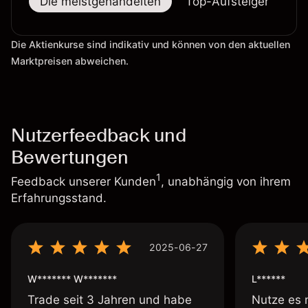
Die meistgehandelten
Top-Aufsteiger
To
Die Aktienkurse sind indikativ und können von den aktuellen
Marktpreisen abweichen.
Nutzerfeedback und
Bewertungen
1
Feedback unserer Kunden
, unabhängig von ihrem
Erfahrungsstand.
2025-06-27
W******* W*******
L******
Trade seit 3 Jahren und habe
Nutze es 