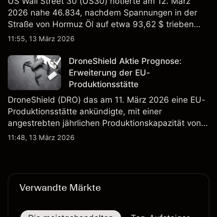
US Wall Street 30 (US30) notierte am 12. März
2026 nahe 46.834, nachdem Spannungen in der
Straße von Hormuz Öl auf etwa 93,62 $ trieben
und die US-Arbeitslosigkeit auf 4,4% stieg. Die
11:55, 13 März 2026
Wertentwicklung in der Vergangenheit ist kein
verlässlicher Indikator für zukünftige Ergebnisse.
DroneShield Aktie Prognose:
Erweiterung der EU-
Produktionsstätte
DroneShield (DRO) das am 11. März 2026 eine EU-
Produktionsstätte ankündigte, mit einer
angestrebten jährlichen Produktionskapazität von
etwa 2,4 Mrd. AUD bis Ende 2026. Die
11:48, 13 März 2026
Wertentwicklung in der Vergangenheit ist kein
verlässlicher Indikator für zukünftige Ergebnisse.
Verwandte Märkte