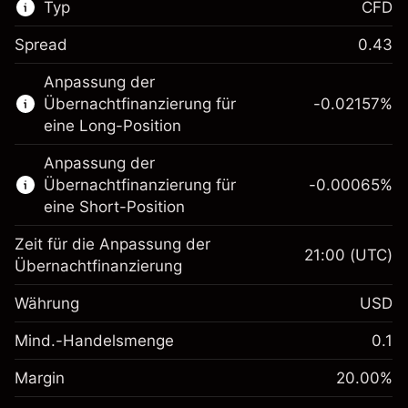
Typ
CFD
Spread
0.43
Dieser Finanzmarkt steht für das CFD-
Anpassung der
Trading zur Verfügung.
Übernachtfinanzierung für
-0.02157
%
Erfahren Sie mehr über:
eine Long-Position
CFDs
Anpassung der
Übernachtfinanzierung für
-0.00065
%
eine Short-Position
Zeit für die Anpassung der
21:00
(UTC)
Übernachtfinanzierung
Margin. Ihre Investition
$1,000.00
Währung
USD
Anpassung der
-0.021568
Übernachtfinanzierung
Mind.-Handelsmenge
0.1
%
Gebühren aus
Margin. Ihre Investition
$1,000.00
fremdfinanzierten
(-$1.08)
Margin
20.00
%
Positionswert
Anpassung der