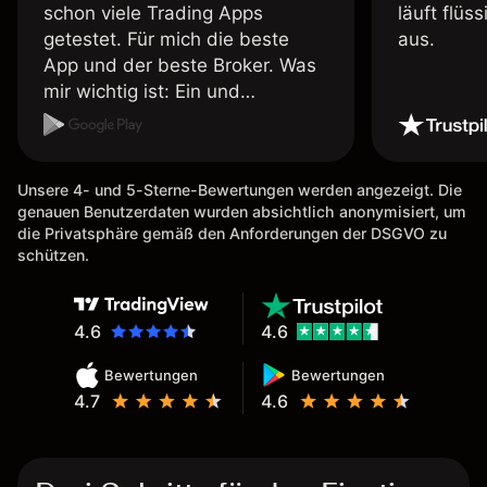
schon viele Trading Apps
läuft flüs
getestet. Für mich die beste
aus.
App und der beste Broker. Was
mir wichtig ist: Ein und
Auszahlungen per Kreditkarte
möglich. Auszahlungen immer
schnell und problemlos. Hedgen
Unsere 4- und 5-Sterne-Bewertungen werden angezeigt. Die
möglich. Berichte, Auszüge OK.
genauen Benutzerdaten wurden absichtlich anonymisiert, um
Eine Diagrammfunktion wie es
die Privatsphäre gemäß den Anforderungen der DSGVO zu
bei Naga ist wäre
schützen.
wünschenswert.
4.6
4.6
Bewertungen
Bewertungen
4.7
4.6