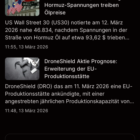
Hormuz-Spannungen treiben
Ölpreise
US Wall Street 30 (US30) notierte am 12. März
2026 nahe 46.834, nachdem Spannungen in der
Straße von Hormuz Öl auf etwa 93,62 $ trieben
und die US-Arbeitslosigkeit auf 4,4% stieg. Die
11:55, 13 März 2026
Wertentwicklung in der Vergangenheit ist kein
verlässlicher Indikator für zukünftige Ergebnisse.
DroneShield Aktie Prognose:
Erweiterung der EU-
Produktionsstätte
DroneShield (DRO) das am 11. März 2026 eine EU-
Produktionsstätte ankündigte, mit einer
angestrebten jährlichen Produktionskapazität von
etwa 2,4 Mrd. AUD bis Ende 2026. Die
11:48, 13 März 2026
Wertentwicklung in der Vergangenheit ist kein
verlässlicher Indikator für zukünftige Ergebnisse.