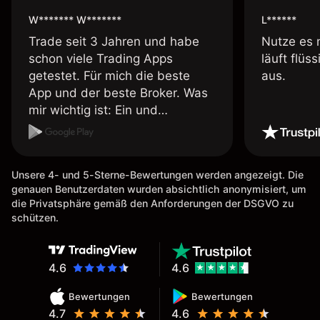
W******* W*******
L******
Trade seit 3 Jahren und habe
Nutze es 
schon viele Trading Apps
läuft flüs
getestet. Für mich die beste
aus.
App und der beste Broker. Was
mir wichtig ist: Ein und
Auszahlungen per Kreditkarte
möglich. Auszahlungen immer
schnell und problemlos. Hedgen
Unsere 4- und 5-Sterne-Bewertungen werden angezeigt. Die
möglich. Berichte, Auszüge OK.
genauen Benutzerdaten wurden absichtlich anonymisiert, um
Eine Diagrammfunktion wie es
die Privatsphäre gemäß den Anforderungen der DSGVO zu
bei Naga ist wäre
schützen.
wünschenswert.
4.6
4.6
Bewertungen
Bewertungen
4.7
4.6