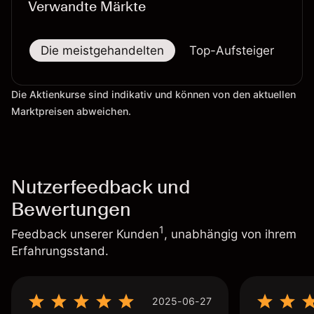
Verwandte Märkte
Die meistgehandelten
Top-Aufsteiger
To
Die Aktienkurse sind indikativ und können von den aktuellen
Marktpreisen abweichen.
Nutzerfeedback und
Bewertungen
1
Feedback unserer Kunden
, unabhängig von ihrem
Erfahrungsstand.
2025-06-27