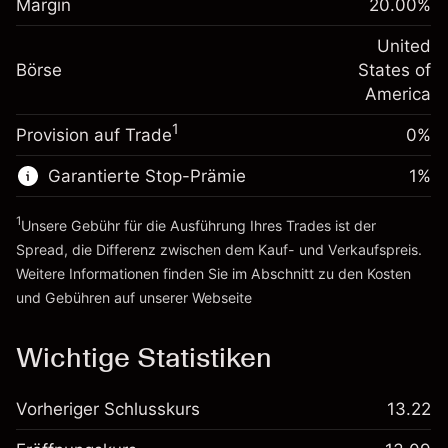
Margin
20.00
%
Positionswert
Anpassung der
-0.000682
Übernachtfinanzierung
United
Positionsgröße mit Hebelwirkung
%
Gebühren aus
Börse
States of
~
$5,000.00
fremdfinanzierten
(-$0.03)
America
Geld aus Hebelwirkung ~
$4,000.00
Positionswert
1
Provision auf Trade
0%
Positionsgröße mit Hebelwirkung
Zur Plattform
~
$5,000.00
Garantierte Stop-Prämie
1
%
Geld aus Hebelwirkung ~
$4,000.00
1
Unsere Gebühr für die Ausführung Ihres Trades ist der
Zur Plattform
Spread, die Differenz zwischen dem Kauf- und Verkaufspreis.
Weitere Informationen finden Sie im Abschnitt zu den
Kosten
und Gebühren
auf unserer Webseite
Kosten und Gebühren
Wichtige Statistiken
Vorheriger Schlusskurs
13.22