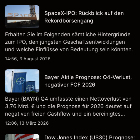
SpaceX-IPO: Rückblick auf den
Rekordbörsengang
Erhalten Sie im Folgenden sämtliche Hintergründe
zum IPO, den jüngsten Geschäftsentwicklungen
und welche Einflüsse von Bedeutung sein könnten.
14:56, 3 August 2026
Bayer Aktie Prognose: Q4-Verlust,
negativer FCF 2026
Bayer (BAYN) Q4 umfasste einen Nettoverlust von
3,76 Mrd. € und die Prognose für 2026 deutet auf
negativen freien Cashflow und ein bereinigtes
EBITDA von 9,6–10,1 Mrd. € hin. Die
12:06, 13 März 2026
Wertentwicklung in der Vergangenheit ist kein
verlässlicher Indikator für zukünftige Ergebnisse.
Dow Jones Index (US30) Prognose: