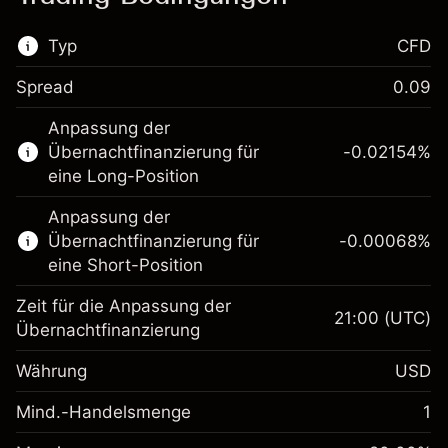
Typ
CFD
Spread
0.09
Dieser Finanzmarkt steht für das CFD-
Anpassung der
Trading zur Verfügung.
Übernachtfinanzierung für
-0.02154
%
Erfahren Sie mehr über:
eine Long-Position
CFDs
Anpassung der
Übernachtfinanzierung für
-0.00068
%
eine Short-Position
Zeit für die Anpassung der
21:00
(UTC)
Übernachtfinanzierung
Margin. Ihre Investition
$1,000.00
Währung
USD
Anpassung der
-0.02154
Übernachtfinanzierung
Mind.-Handelsmenge
1
%
Gebühren aus
Margin. Ihre Investition
$1,000.00
fremdfinanzierten
(-$1.08)